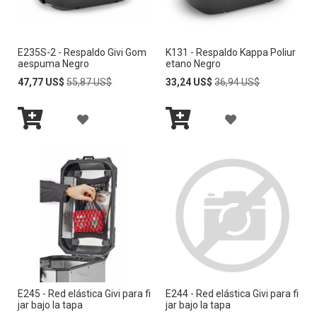
R
R
A
A
E235S-2 - Respaldo Givi Gom
K131 - Respaldo Kappa Poliur
L
L
aespuma Negro
etano Negro
A
A
Special
Regular
Special
Regular
47,77 US$
55,87 US$
33,24 US$
36,94 US$
Price
Price
Price
Price
L
L
A
A
I
I
Añadir
Añadir
Ñ
Ñ
al
al
S
S
carrito
carrito
A
A
T
T
D
D
A
A
I
I
D
D
R
R
E
E
A
A
D
D
E245 - Red elástica Givi para fi
E244 - Red elástica Givi para fi
L
L
jar bajo la tapa
jar bajo la tapa
E
E