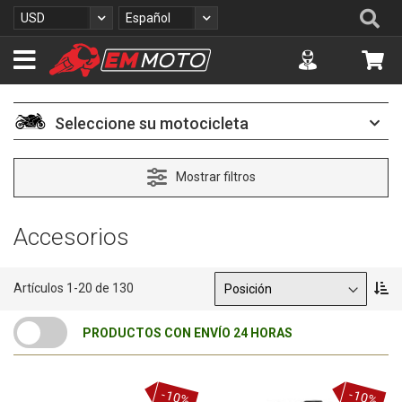
I
Se
Moneda
Lenguaje
USD
Español
r
a
Accuont
Mi 
l
c
o
n
Seleccione su motocicleta
t
e
n
Mostrar filtros
i
d
o
Accesorios
Ordenar por
F
Artículos
1
-
20
de
130
i
j
PRODUCTOS CON ENVÍO 24 HORAS
a
r
D
i
-10%
-10%