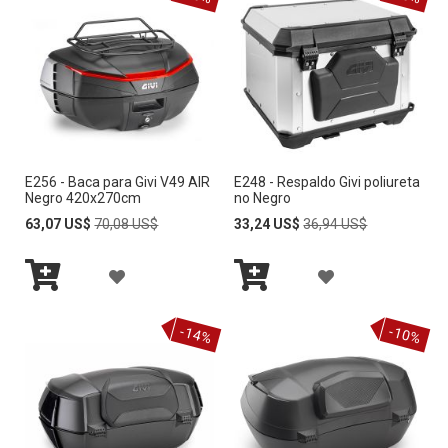
r
e
c
c
i
ó
n
D
e
E256 - Baca para Givi V49 AIR
E248 - Respaldo Givi poliureta
s
Negro 420x270cm
no Negro
c
Special
Regular
Special
Regular
63,07 US$
70,08 US$
33,24 US$
36,94 US$
e
Price
Price
Price
Price
n
d
A
A
e
Añadir
Añadir
Ñ
Ñ
n
al
al
t
-14%
-10%
carrito
carrito
A
A
e
D
D
I
I