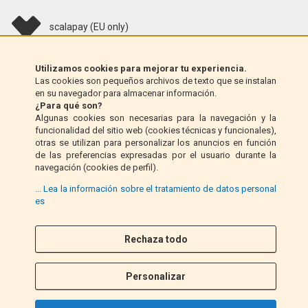
scalapay (EU only)
Klarna (solo UE)
Utilizamos cookies para mejorar tu experiencia.
Las cookies son pequeños archivos de texto que se instalan
en su navegador para almacenar información.
Giro postal (solo Italia)
¿Para qué son?
Algunas cookies son necesarias para la navegación y la
funcionalidad del sitio web (cookies técnicas y funcionales),
Contra reembolso (solo Italia)
otras se utilizan para personalizar los anuncios en función
de las preferencias expresadas por el usuario durante la
navegación (cookies de perfil).
PayPal
... Lea la información sobre el tratamiento de datos personal
es
Rechaza todo
Síganos
F
I
a
n
Personalizar
c
s
e
t