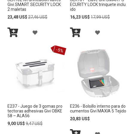
L
L
E
E
Givi SMART SECURITY LOCK
ECURITY LOCK trinquete inclu
2 maletas
ido
A
A
S
S
Special
Regular
Special
Regular
23,48 US$
27,46 US$
16,23 US$
17,99 US$
Price
Price
Price
Price
L
L
E
E
A
A
I
I
O
O
Añadir
Añadir
Ñ
Ñ
S
S
al
al
S
S
carrito
carrito
-5%
A
A
T
T
D
D
A
A
I
I
D
D
R
R
E
E
A
A
D
D
E237 - Juego de 3 gomas pro
E236 - Bolsillo interno para do
L
L
E
E
tectoras adhesivas Givi OBKE
cumentos Givi MAXIA 5 Tejido
58 – ALA56
A
A
20,83 US$
S
S
Special
Regular
9,00 US$
9,47 US$
Price
Price
L
L
E
E
A