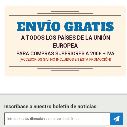
S
S
E
E
ENVÍO GRATIS
O
O
A TODOS LOS PAÍSES DE LA UNIÓN
S
S
EUROPEA
PARA COMPRAS SUPERIORES A 200€ + IVA
(ACCESORIOS GIVI NO INCLUIDOS EN ESTA PROMOCIÓN)
Inscríbase a nuestro boletín de noticias:
Suscr