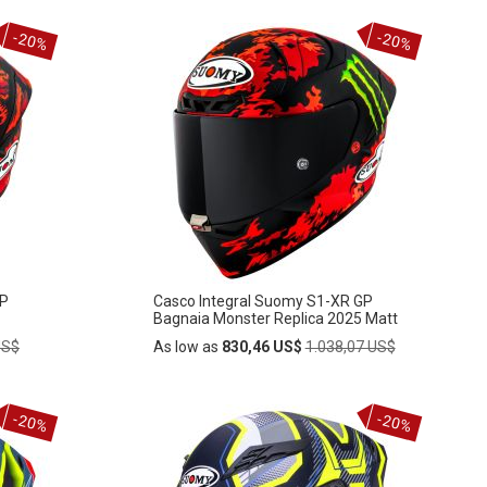
Añadir
-20%
-20%
AÑADIR
al
carrito
A
LA
LISTA
DE
DESEOS
GP
Casco Integral Suomy S1-XR GP
Bagnaia Monster Replica 2025 Matt
Regular
US$
As low as
830,46 US$
1.038,07 US$
Price
Añadir
-20%
-20%
AÑADIR
al
carrito
A