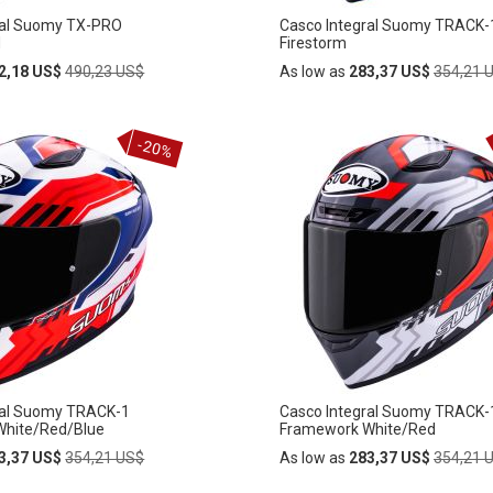
ral Suomy TX-PRO
Casco Integral Suomy TRACK-
d
Firestorm
Regular
Regular
2,18 US$
490,23 US$
As low as
283,37 US$
354,21 
Price
Price
Añadir
-20%
AÑADIR
al
carrito
A
LA
LISTA
DE
S
DESEOS
ral Suomy TRACK-1
Casco Integral Suomy TRACK-
hite/Red/Blue
Framework White/Red
Regular
Regular
3,37 US$
354,21 US$
As low as
283,37 US$
354,21 
Price
Price