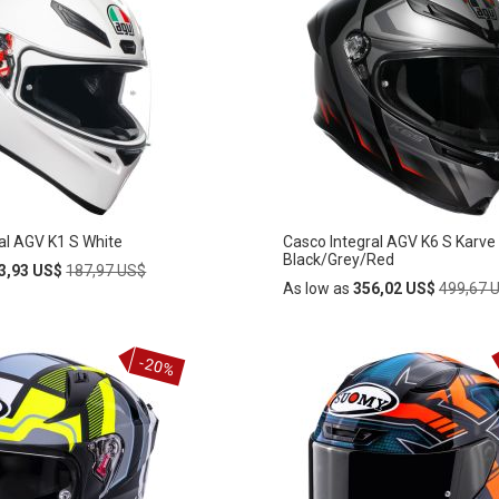
al AGV K1 S White
Casco Integral AGV K6 S Karve
Black/Grey/Red
Regular
3,93 US$
187,97 US$
Price
Regular
As low as
356,02 US$
499,67 
Price
Añadir
-20%
AÑADIR
al
carrito
A
LA
LISTA