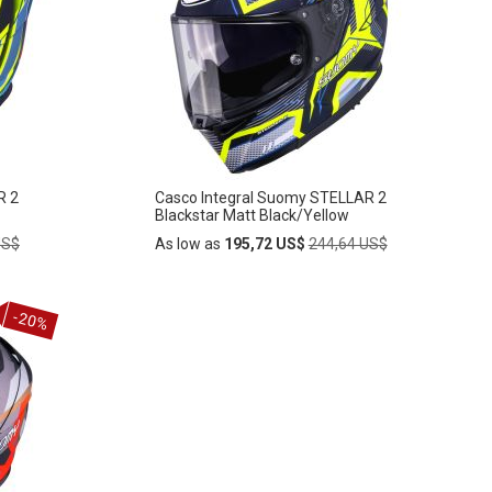
LA
LISTA
DE
DESEOS
R 2
Casco Integral Suomy STELLAR 2
Blackstar Matt Black/Yellow
Regular
US$
As low as
195,72 US$
244,64 US$
Price
Añadir
-20%
AÑADIR
al
carrito
A
LA
LISTA
DE