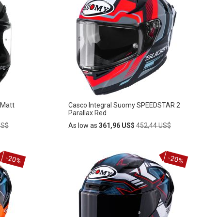
 Matt
Casco Integral Suomy SPEEDSTAR 2
Parallax Red
Regular
US$
As low as
361,96 US$
452,44 US$
Price
Añadir
-20%
-20%
AÑADIR
al
carrito
A
LA
LISTA