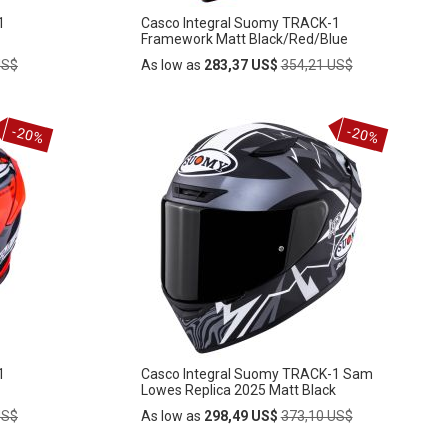
1
Casco Integral Suomy TRACK-1
Framework Matt Black/Red/Blue
Regular
US$
As low as
283,37 US$
354,21 US$
Price
Añadir
-20%
-20%
AÑADIR
al
carrito
A
LA
LISTA
DE
DESEOS
1
Casco Integral Suomy TRACK-1 Sam
Lowes Replica 2025 Matt Black
Regular
US$
As low as
298,49 US$
373,10 US$
Price