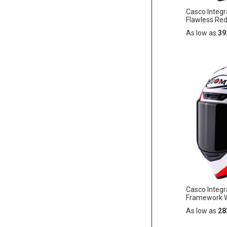
Casco Integ
Flawless Re
As low as
39
Añadir
AÑADIR
al
carrito
A
LA
LISTA
DE
DESEO
Casco Integ
Framework W
As low as
28