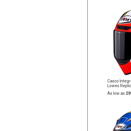
Añadir
AÑADIR
al
carrito
A
LA
LISTA
DE
DESEO
Casco Integ
Lowes Repli
As low as
29
Añadir
AÑADIR
al
carrito
A