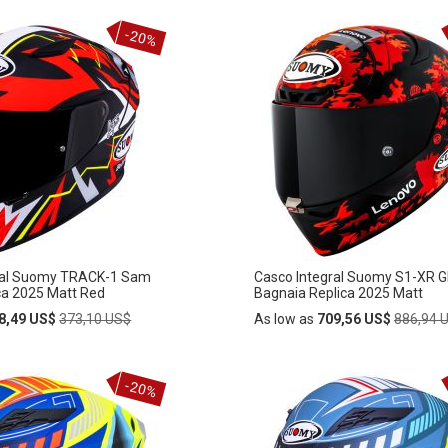
Añadir
-20%
AÑADIR
al
carrito
A
LA
LISTA
DE
S
DESEOS
ral Suomy TRACK-1 Sam
Casco Integral Suomy S1-XR 
ca 2025 Matt Red
Bagnaia Replica 2025 Matt
Regular
Regular
8,49 US$
373,10 US$
As low as
709,56 US$
886,94 
Price
Price
Añadir
-20%
AÑADIR
al
carrito
A