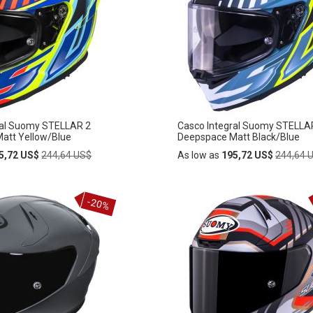
LA
LISTA
DE
S
DESEOS
ral Suomy STELLAR 2
Casco Integral Suomy STELLA
att Yellow/Blue
Deepspace Matt Black/Blue
Regular
Regular
5,72 US$
244,64 US$
As low as
195,72 US$
244,64 
Price
Price
Añadir
-20%
AÑADIR
al
carrito
A
LA
LISTA
DE