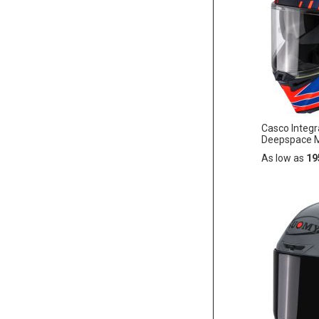
LA
LISTA
DE
DESEO
Casco Integ
Deepspace M
As low as
19
Añadir
AÑADIR
al
carrito
A
LA
LISTA
DE