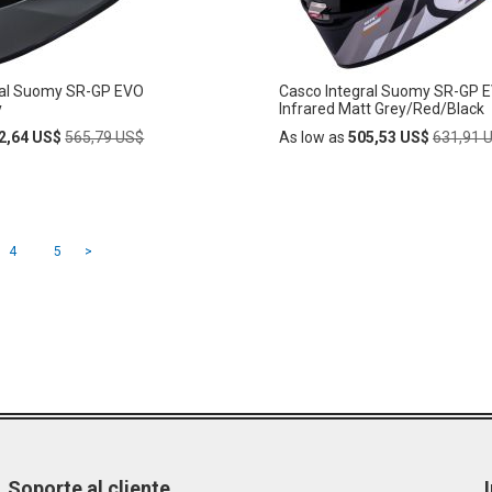
S
DESEOS
ral Suomy SR-GP EVO
Casco Integral Suomy SR-GP 
y
Infrared Matt Grey/Red/Black
Regular
Regular
2,64 US$
565,79 US$
As low as
505,53 US$
631,91 
Price
Price
Añadir
AÑADIR
al
carrito
leyendo página
a
Página
Página
Página
4
5
>
A
LA
LISTA
DE
S
DESEOS
Soporte al cliente