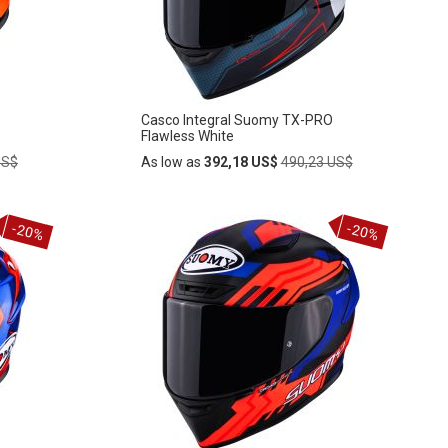
DE
DESEOS
Casco Integral Suomy TX-PRO
Flawless White
Regular
US$
As low as
392,18 US$
490,23 US$
Price
Añadir
-20%
-20%
AÑADIR
al
carrito
A
LA
LISTA
DE
DESEOS