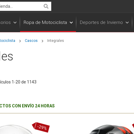
Search
orios
Ropa de Motociclista
Deportes de Invierno
ociclista
Cascos
Integrales
les
ículos
1
-
20
de
1143
TOS CON ENVÍO 24 HORAS
-29%