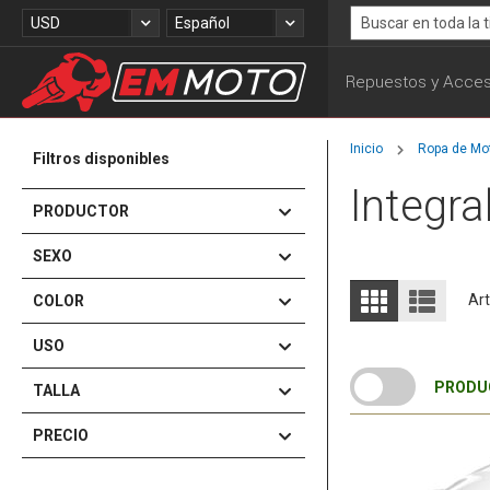
Ir
Moneda
Lenguaje
USD
Español
al
Search
contenido
Repuestos y Acces
Inicio
Ropa de Mot
Filtros disponibles
Integra
PRODUCTOR
SEXO
Ver
Parrilla
Lista
Art
COLOR
como
USO
PRODUC
TALLA
PRECIO