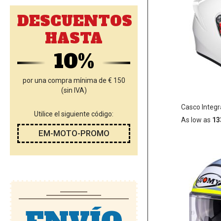
DESCUENTOS
HASTA
10%
por una compra mínima de € 150
(sin IVA)
Casco Integr
Utilice el siguiente código:
As low as
13
EM-MOTO-PROMO
Añadir
AÑADIR
al
carrito
A
LA
LISTA