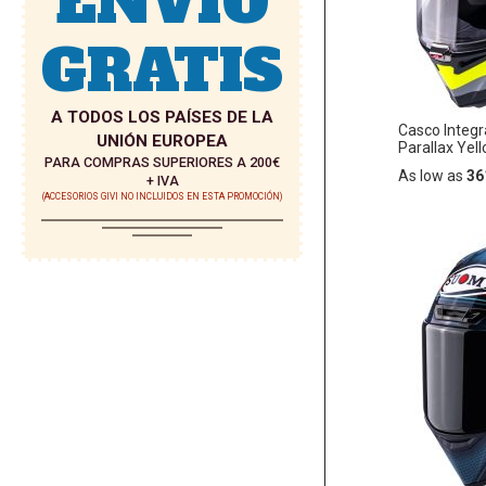
ENVÍO
DE
GRATIS
DESEO
A TODOS LOS PAÍSES DE LA
Casco Integ
UNIÓN EUROPEA
Parallax Yel
PARA COMPRAS SUPERIORES A 200€
As low as
36
+ IVA
(ACCESORIOS GIVI NO INCLUIDOS EN ESTA PROMOCIÓN)
Añadir
AÑADIR
al
carrito
A
LA
LISTA
DE
DESEO