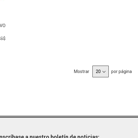
DESEOS
EVO
US$
Mostrar
por página
Inscríbase a nuestro boletín de noticias: