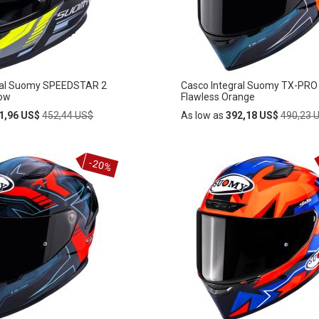
DE
S
DESEOS
ral Suomy SPEEDSTAR 2
Casco Integral Suomy TX-PRO
low
Flawless Orange
Regular
Regular
1,96 US$
452,44 US$
As low as
392,18 US$
490,23 
Price
Price
Añadir
-20%
AÑADIR
al
carrito
A
LA
LISTA
DE
S
DESEOS