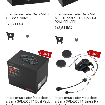
E
E
A
A
D
D
Intercomunicador Sena SRL E
Intercomunicador Sena SRL
L
L
XT Shoei NXR2
MESH Shoei NEOTEC2/GT-AI
E
E
R2/J-CRUISEII
A
A
320,21 US$
348,54 US$
S
S
L
L
A
E
E
A
I
I
Añadir
Ñ
O
O
al
Añadir
Ñ
S
S
carrito
al
A
-20%
-20%
carrito
S
S
A
T
T
D
D
A
A
I
I
D
D
R
R
E
E
A
A
D
D
L
Intercomunicador Motociclet
Intercomunicador Motociclet
L
E
E
a Sena SPIDER ST1 Dual Pack
a Sena SPIDER ST1 Single Pa
A