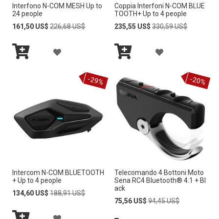
Interfono N-COM MESH Up to
Coppia Interfoni N-COM BLUE
L
L
24 people
TOOTH+ Up to 4 people
A
A
Special
Regular
Special
Regular
161,50 US$
226,68 US$
235,55 US$
330,59 US$
Price
Price
Price
Price
L
L
A
A
I
I
Añadir
Añadir
Ñ
Ñ
al
al
S
S
-29%
-20%
carrito
carrito
A
A
T
T
D
D
A
A
I
I
D
D
R
R
E
E
A
A
D
D
Intercom N-COM BLUETOOTH
Telecomando 4 Bottoni Moto
L
L
+ Up to 4 people
Sena RC4 Bluetooth® 4.1 + Bl
E
E
ack
A
A
Special
Regular
134,60 US$
188,91 US$
Price
Price
Special
Regular
75,56 US$
94,45 US$
S
S
Price
Price
L
L
A