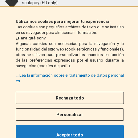
scalapay (EU only)
Klarna (solo UE)
Utilizamos cookies para mejorar tu experiencia.
Las cookies son pequeños archivos de texto que se instalan
en su navegador para almacenar información.
Giro postal (solo Italia)
¿Para qué son?
Algunas cookies son necesarias para la navegación y la
funcionalidad del sitio web (cookies técnicas y funcionales),
Contra reembolso (solo Italia)
otras se utilizan para personalizar los anuncios en función
de las preferencias expresadas por el usuario durante la
navegación (cookies de perfil).
PayPal
... Lea la información sobre el tratamiento de datos personal
es
Rechaza todo
Síganos
F
I
a
n
Personalizar
c
s
e
t
b
a
Aceptar todo