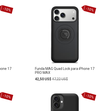
Añadir
AÑADIR
al
-10%
-10%
carrito
A
LA
LISTA
DE
DESEOS
hone 17
Funda MAG Quad Lock para iPhone 17
PRO MAX
Special
Regular
42,50 US$
47,22 US$
Price
Price
Añadir
-10%
-10%
AÑADIR
al
carrito
A