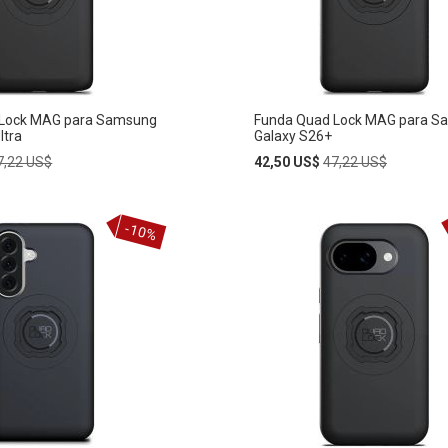
DE
S
DESEOS
 Lock MAG para Samsung
Funda Quad Lock MAG para S
ltra
Galaxy S26+
egular
Special
Regular
7,22 US$
42,50 US$
47,22 US$
rice
Price
Price
Añadir
-10%
AÑADIR
al
carrito
A
LA
LISTA
DE
S
DESEOS