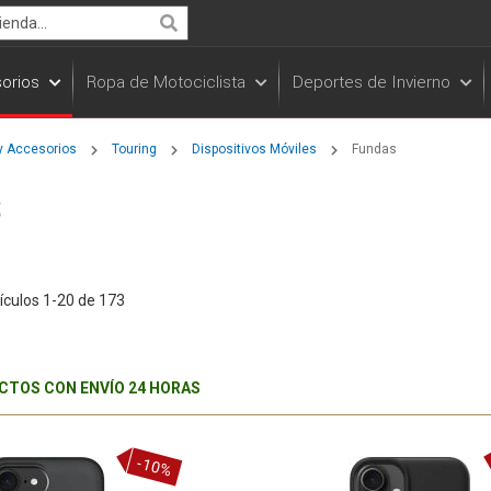
Search
orios
Ropa de Motociclista
Deportes de Invierno
y Accesorios
Touring
Dispositivos Móviles
Fundas
s
ículos
1
-
20
de
173
TOS CON ENVÍO 24 HORAS
-10%