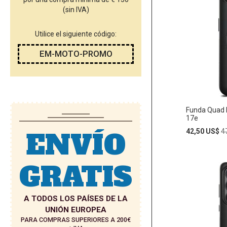
(sin IVA)
Utilice el siguiente código:
EM-MOTO-PROMO
Funda Quad 
17e
ENVÍO
Special
R
42,50 US$
4
Price
P
GRATIS
Añadir
AÑADIR
al
carrito
A
A TODOS LOS PAÍSES DE LA
LA
UNIÓN EUROPEA
PARA COMPRAS SUPERIORES A 200€
LISTA