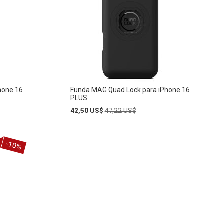
LA
LISTA
DE
DESEOS
hone 16
Funda MAG Quad Lock para iPhone 16
PLUS
Special
Regular
42,50 US$
47,22 US$
Price
Price
Añadir
-10%
AÑADIR
al
carrito
A
LA
LISTA
DE