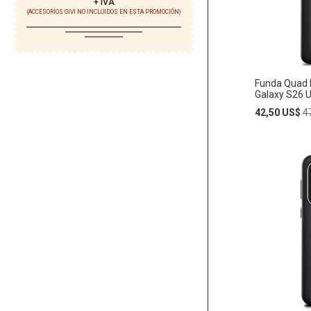
+ IVA
(ACCESORIOS GIVI NO INCLUIDOS EN ESTA PROMOCIÓN)
DE
DESEO
Funda Quad
Galaxy S26 U
Special
R
42,50 US$
4
Price
P
Añadir
AÑADIR
al
carrito
A
LA
LISTA
DE
DESEO