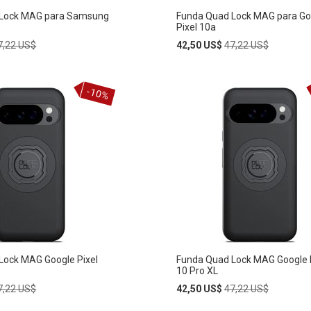
 Lock MAG para Samsung
Funda Quad Lock MAG para Go
Pixel 10a
egular
Special
Regular
7,22 US$
42,50 US$
47,22 US$
rice
Price
Price
Añadir
-10%
AÑADIR
al
carrito
A
LA
LISTA
DE
S
DESEOS
Lock MAG Google Pixel
Funda Quad Lock MAG Google 
10 Pro XL
egular
Special
Regular
7,22 US$
42,50 US$
47,22 US$
rice
Price
Price