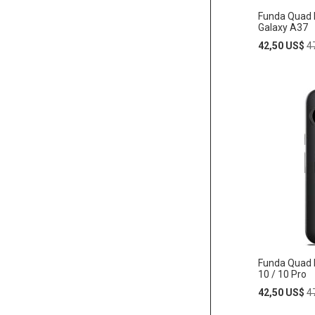
Funda Quad
Galaxy A37
Special
R
42,50 US$
4
Price
P
Añadir
AÑADIR
al
carrito
A
LA
LISTA
DE
DESEO
Funda Quad 
10 / 10 Pro
Special
R
42,50 US$
4
Price
P