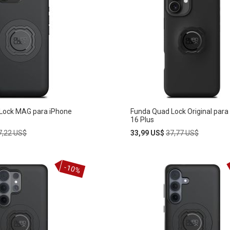
Lock MAG para iPhone
Funda Quad Lock Original para
16 Plus
egular
Special
Regular
7,22 US$
33,99 US$
37,77 US$
rice
Price
Price
Añadir
-10%
AÑADIR
al
carrito
A
LA
LISTA