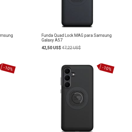
DE
DESEOS
amsung
Funda Quad Lock MAG para Samsung
Galaxy A57
Special
Regular
42,50 US$
47,22 US$
Price
Price
Añadir
-10%
-10%
AÑADIR
al
carrito
A
LA
LISTA
DE
DESEOS