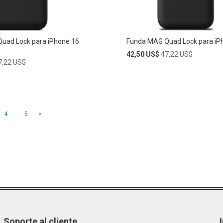
S
DESEOS
uad Lock para iPhone 16
Funda MAG Quad Lock para iP
Special
Regular
42,50 US$
47,22 US$
egular
Price
Price
7,22 US$
rice
Añadir
AÑADIR
al
carrito
A
leyendo página
a
Página
Página
Página
4
5
>
LA
LISTA
DE
DESEOS
S
Soporte al cliente