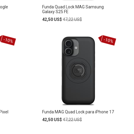
ogle
Funda Quad Lock MAG Samsung
Galaxy S25 FE
Special
Regular
42,50 US$
47,22 US$
Price
Price
Añadir
-10%
-10%
AÑADIR
al
carrito
A
LA
LISTA
DE
DESEOS
Pixel
Funda MAG Quad Lock para iPhone 17
Special
Regular
42,50 US$
47,22 US$
Price
Price