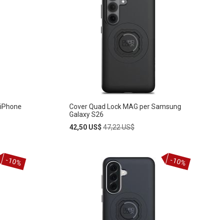
 iPhone
Cover Quad Lock MAG per Samsung
Galaxy S26
Special
Regular
42,50 US$
47,22 US$
Price
Price
Añadir
-10%
-10%
AÑADIR
al
carrito
A
LA
LISTA