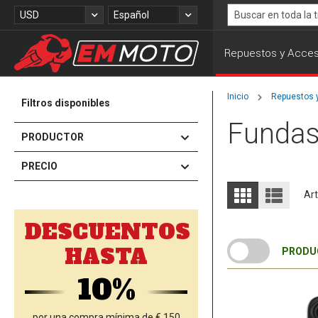
Ir
Moneda
Lenguaje
USD
Español
al
Search
contenido
Repuestos y Acces
Inicio
Repuestos 
Filtros disponibles
Funda
PRODUCTOR
PRECIO
Ver
Parrilla
Lista
Art
como
DESCUENTOS
HASTA
PRODUC
10%
por una compra mínima de € 150