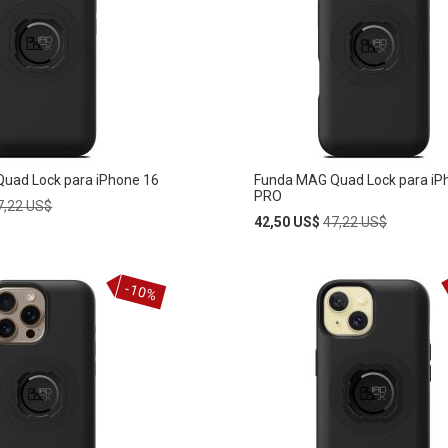
LA
LISTA
DE
S
DESEOS
uad Lock para iPhone 16
Funda MAG Quad Lock para iP
PRO
egular
7,22 US$
rice
Special
Regular
42,50 US$
47,22 US$
Price
Price
Añadir
-10%
AÑADIR
al
carrito
A
LA
LISTA
DE