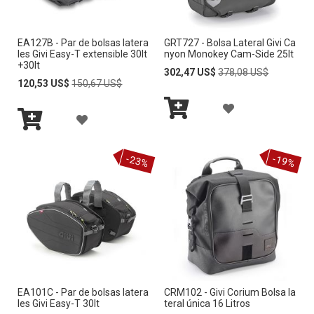
E
E
A
A
D
D
EA127B - Par de bolsas latera
GRT727 - Bolsa Lateral Givi Ca
L
L
les Givi Easy-T extensible 30lt
nyon Monokey Cam-Side 25lt
E
E
+30lt
A
A
Special
Regular
302,47 US$
378,08 US$
Special
Regular
Price
Price
120,53 US$
150,67 US$
S
S
Price
Price
L
L
A
E
E
A
I
I
Añadir
Ñ
O
O
Añadir
al
Ñ
S
S
al
carrito
A
-23%
-19%
carrito
S
S
A
T
T
D
D
A
A
I
I
D
D
R
R
E
E
A
A
D
D
L
EA101C - Par de bolsas latera
CRM102 - Givi Corium Bolsa la
L
E
E
les Givi Easy-T 30lt
teral única 16 Litros
A