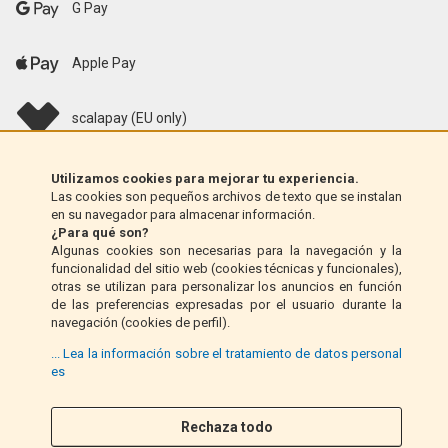
G Pay
Apple Pay
scalapay (EU only)
Klarna (solo UE)
Utilizamos cookies para mejorar tu experiencia.
Las cookies son pequeños archivos de texto que se instalan
en su navegador para almacenar información.
Giro postal (solo Italia)
¿Para qué son?
Algunas cookies son necesarias para la navegación y la
funcionalidad del sitio web (cookies técnicas y funcionales),
Contra reembolso (solo Italia)
otras se utilizan para personalizar los anuncios en función
de las preferencias expresadas por el usuario durante la
navegación (cookies de perfil).
PayPal
... Lea la información sobre el tratamiento de datos personal
es
Síganos
Rechaza todo