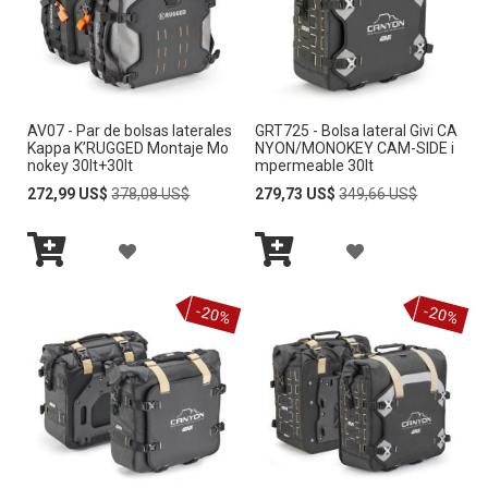
c
i
ó
n
D
e
AV07 - Par de bolsas laterales
GRT725 - Bolsa lateral Givi CA
s
Kappa K’RUGGED Montaje Mo
NYON/MONOKEY CAM-SIDE i
c
nokey 30lt+30lt
mpermeable 30lt
e
Special
Regular
Special
Regular
272,99 US$
378,08 US$
279,73 US$
349,66 US$
n
Price
Price
Price
Price
d
A
A
e
n
Añadir
Añadir
Ñ
Ñ
t
al
al
-20%
-20%
carrito
carrito
e
A
A
D
D
I
I
R
R
A
A