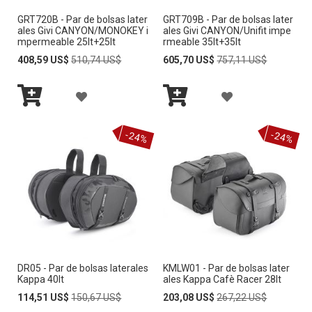
GRT720B - Par de bolsas later
GRT709B - Par de bolsas later
L
L
ales Givi CANYON/MONOKEY i
ales Givi CANYON/Unifit impe
mpermeable 25lt+25lt
rmeable 35lt+35lt
A
A
Special
Regular
Special
Regular
408,59 US$
510,74 US$
605,70 US$
757,11 US$
Price
Price
Price
Price
L
L
A
A
I
I
Añadir
Añadir
Ñ
Ñ
S
S
al
al
-24%
-24%
carrito
carrito
A
A
T
T
D
D
A
A
I
I
D
D
R
R
E
E
A
A
D
D
DR05 - Par de bolsas laterales
KMLW01 - Par de bolsas later
L
L
E
E
Kappa 40lt
ales Kappa Cafè Racer 28lt
A
A
Special
Regular
Special
Regular
114,51 US$
150,67 US$
203,08 US$
267,22 US$
S
S
Price
Price
Price
Price