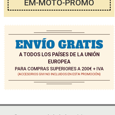
EM-MOTO-PROMO
D
D
E
E
D
D
E
E
S
ENVÍO GRATIS
S
E
E
A TODOS LOS PAÍSES DE LA UNIÓN
O
EUROPEA
O
S
PARA COMPRAS SUPERIORES A 200€ + IVA
S
(ACCESORIOS GIVI NO INCLUIDOS EN ESTA PROMOCIÓN)