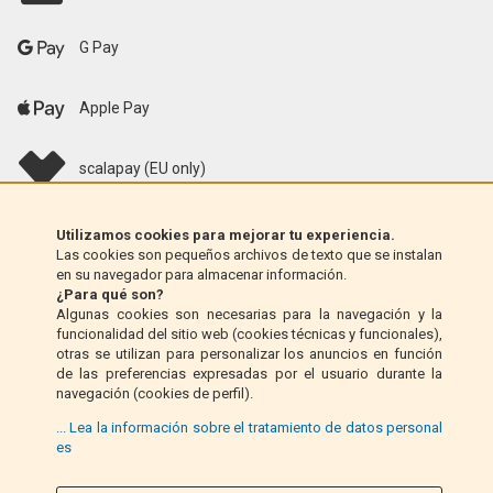
G Pay
Apple Pay
scalapay (EU only)
Klarna (solo UE)
Utilizamos cookies para mejorar tu experiencia.
Las cookies son pequeños archivos de texto que se instalan
en su navegador para almacenar información.
Giro postal (solo Italia)
¿Para qué son?
Algunas cookies son necesarias para la navegación y la
funcionalidad del sitio web (cookies técnicas y funcionales),
Contra reembolso (solo Italia)
otras se utilizan para personalizar los anuncios en función
de las preferencias expresadas por el usuario durante la
navegación (cookies de perfil).
PayPal
... Lea la información sobre el tratamiento de datos personal
es