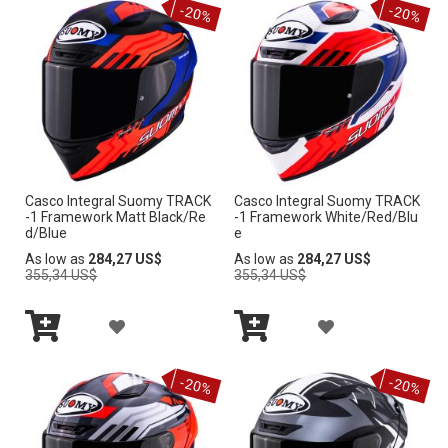
-20%
-20%
carrito
carrito
A
A
T
T
D
D
A
A
I
I
D
D
R
R
E
E
A
A
D
D
Casco Integral Suomy TRACK
Casco Integral Suomy TRACK
L
L
E
E
-1 Framework Matt Black/Re
-1 Framework White/Red/Blu
d/Blue
e
A
A
S
S
Regular
Regular
As low as
284,27 US$
As low as
284,27 US$
Price
Price
355,34 US$
355,34 US$
L
L
E
E
I
I
O
O
A
A
S
S
Añadir
Añadir
S
S
Ñ
Ñ
al
al
-20%
-20%
carrito
carrito
T
T
A
A
A
A
D
D