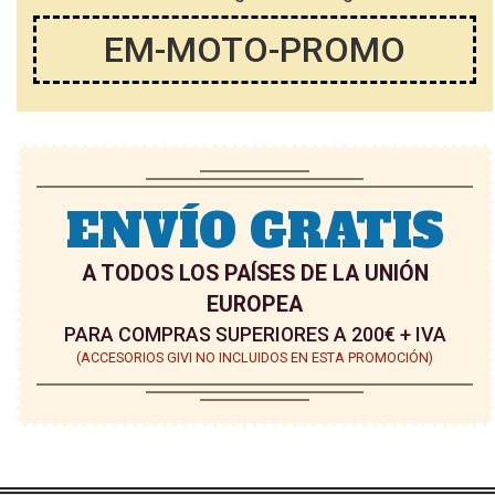
D
E
EM-MOTO-PROMO
E
D
D
E
E
S
S
E
E
ENVÍO GRATIS
O
O
S
A TODOS LOS PAÍSES DE LA UNIÓN
S
EUROPEA
PARA COMPRAS SUPERIORES A 200€ + IVA
(ACCESORIOS GIVI NO INCLUIDOS EN ESTA PROMOCIÓN)