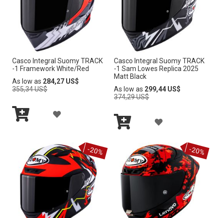
D
D
I
I
E
E
R
R
D
D
A
A
E
E
Casco Integral Suomy TRACK
Casco Integral Suomy TRACK
L
L
-1 Framework White/Red
-1 Sam Lowes Replica 2025
S
S
Matt Black
A
A
Regular
As low as
284,27 US$
Price
Regular
355,34 US$
As low as
299,44 US$
E
E
Price
374,29 US$
L
L
O
O
A
I
I
A
Añadir
S
S
Ñ
S
S
al
Añadir
Ñ
carrito
al
A
-20%
-20%
carrito
T
T
A
D
A
A
D
I
D
D
I
R
E
E
R