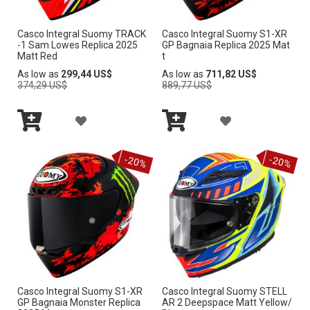
A
D
D
A
L
E
E
Casco Integral Suomy TRACK
Casco Integral Suomy S1-XR
L
-1 Sam Lowes Replica 2025
GP Bagnaia Replica 2025 Mat
A
S
S
Matt Red
t
A
Regular
Regular
As low as
299,44 US$
As low as
711,82 US$
L
E
E
Price
Price
374,29 US$
889,77 US$
L
I
O
O
I
A
A
S
S
S
S
Añadir
Añadir
Ñ
Ñ
al
al
T
-20%
-20%
carrito
carrito
T
A
A
A
A
D
D
D
D
I
I
E
E
R
R
D
D
A
A
E
E
Casco Integral Suomy S1-XR
Casco Integral Suomy STELL
L
L
S
GP Bagnaia Monster Replica
AR 2 Deepspace Matt Yellow/