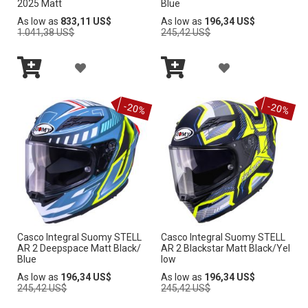
S
2025 Matt
Blue
A
A
E
Regular
Regular
As low as
833,11 US$
As low as
196,34 US$
E
Price
Price
1.041,38 US$
245,42 US$
L
L
O
O
I
I
S
A
A
S
S
S
Añadir
Añadir
Ñ
Ñ
al
al
-20%
-20%
carrito
carrito
T
T
A
A
A
A
D
D
D
D
I
I
E
E
R
R
D
D
A
A
E
E
Casco Integral Suomy STELL
Casco Integral Suomy STELL
L
L
AR 2 Deepspace Matt Black/
AR 2 Blackstar Matt Black/Yel
S
S
Blue
low
A
A
Regular
Regular
As low as
196,34 US$
As low as
196,34 US$
E
E
Price
Price
245,42 US$
245,42 US$
L
L
O
O