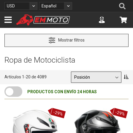
I
Se
Moneda
Lenguaje
USD
Español
r
a
Accuont
Mi 
l
c
o
n
Mostrar filtros
t
e
n
Ropa de Motociclista
i
d
o
Ordenar por
F
Artículos
1
-
20
de
4089
i
j
PRODUCTOS CON ENVÍO 24 HORAS
a
r
D
i
-29%
-29%
r
e
c