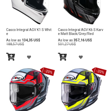
c
i
ó
n
D
e
Casco Integral AGV K1 S Whit
Casco Integral AGV K6 S Karv
s
e
e Matt Black/Grey/Red
c
Regular
Regular
As low as
134,35 US$
As low as
357,16 US$
e
Price
Price
188,57 US$
501,27 US$
n
d
A
A
e
n
Añadir
Añadir
Ñ
Ñ
t
al
al
-20%
-20%
carrito
carrito
e
A
A
D
D
I
I
R
R
A
A