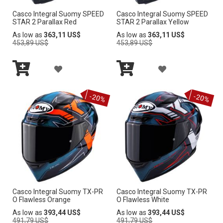
Casco Integral Suomy SPEED
Casco Integral Suomy SPEED
L
L
STAR 2 Parallax Red
STAR 2 Parallax Yellow
A
A
Regular
Regular
As low as
363,11 US$
As low as
363,11 US$
Price
Price
453,89 US$
453,89 US$
L
L
A
A
I
I
Añadir
Añadir
Ñ
Ñ
S
S
al
al
-20%
-20%
carrito
carrito
A
A
T
T
D
D
A
A
I
I
D
D
R
R
E
E
A
A
D
D
Casco Integral Suomy TX-PR
Casco Integral Suomy TX-PR
L
L
E
E
O Flawless Orange
O Flawless White
A
A
Regular
Regular
As low as
393,44 US$
As low as
393,44 US$
S
S
Price
Price
491,79 US$
491,79 US$