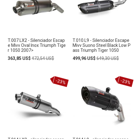
T.007.LX2 - Silenciador Escap
T.010.L9 - Silenciador Escape
e Mivv Oval Inox Triumph Tige
Mivv Suono Steel Black Low P
r 1050 2007>
ass Triumph Tiger 1050
Special
Regular
Special
Regular
363,85 US$
472,54 US$
499,96 US$
649,30 US$
Price
Price
Price
Price
-23%
-23%