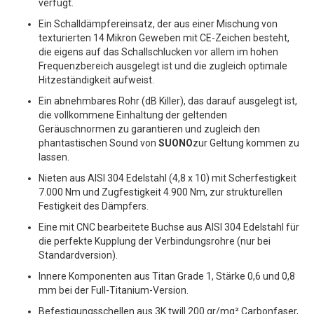
verfügt.
O
Ein Schalldämpfereinsatz, der aus einer Mischung von
S
texturierten 14 Mikron Geweben mit CE-Zeichen besteht,
die eigens auf das Schallschlucken vor allem im hohen
Frequenzbereich ausgelegt ist und die zugleich optimale
Hitzeständigkeit aufweist.
Ein abnehmbares Rohr (dB Killer), das darauf ausgelegt ist,
die vollkommene Einhaltung der geltenden
Geräuschnormen zu garantieren und zugleich den
phantastischen Sound von
SUONO
zur Geltung kommen zu
lassen.
Nieten aus AISI 304 Edelstahl (4,8 x 10) mit Scherfestigkeit
7.000 Nm und Zugfestigkeit 4.900 Nm, zur strukturellen
Festigkeit des Dämpfers.
Eine mit CNC bearbeitete Buchse aus AISI 304 Edelstahl für
die perfekte Kupplung der Verbindungsrohre (nur bei
Standardversion).
Innere Komponenten aus Titan Grade 1, Stärke 0,6 und 0,8
mm bei der Full-Titanium-Version.
Befestigungsschellen aus 3K twill 200 gr/mq² Carbonfaser,