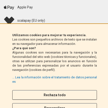
Apple Pay
scalapay (EU only)
Klarna (solo UE)
Utilizamos cookies para mejorar tu experiencia.
Las cookies son pequeños archivos de texto que se instalan
en su navegador para almacenar información.
Giro postal (solo Italia)
¿Para qué son?
Algunas cookies son necesarias para la navegación y la
funcionalidad del sitio web (cookies técnicas y funcionales),
Contra reembolso (solo Italia)
otras se utilizan para personalizar los anuncios en función
de las preferencias expresadas por el usuario durante la
navegación (cookies de perfil).
PayPal
... Lea la información sobre el tratamiento de datos personal
es
Rechaza todo
Síganos
F
I
a
n