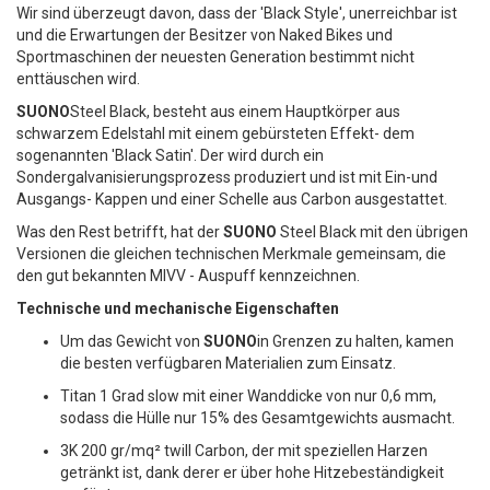
Wir sind überzeugt davon, dass der 'Black Style', unerreichbar ist
und die Erwartungen der Besitzer von Naked Bikes und
A
Sportmaschinen der neuesten Generation bestimmt nicht
L
enttäuschen wird.
SUONO
Steel Black, besteht aus einem Hauptkörper aus
I
schwarzem Edelstahl mit einem gebürsteten Effekt- dem
S
sogenannten 'Black Satin'. Der wird durch ein
Sondergalvanisierungsprozess produziert und ist mit Ein-und
T
Ausgangs- Kappen und einer Schelle aus Carbon ausgestattet.
Was den Rest betrifft, hat der
SUONO
Steel Black mit den übrigen
A
Versionen die gleichen technischen Merkmale gemeinsam, die
D
den gut bekannten MIVV - Auspuff kennzeichnen.
Technische und mechanische Eigenschaften
E
Um das Gewicht von
SUONO
in Grenzen zu halten, kamen
D
die besten verfügbaren Materialien zum Einsatz.
E
Titan 1 Grad slow mit einer Wanddicke von nur 0,6 mm,
sodass die Hülle nur 15% des Gesamtgewichts ausmacht.
S
3K 200 gr/mq² twill Carbon, der mit speziellen Harzen
E
getränkt ist, dank derer er über hohe Hitzebeständigkeit