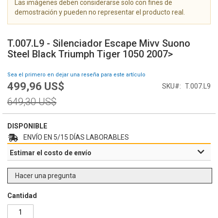
Las imágenes deben considerarse solo con fines de
g
demostración y pueden no representar el producto real.
a
l
S
e
a
T.007.L9 - Silenciador Escape Mivv Suono
r
l
Steel Black Triumph Tiger 1050 2007>
í
t
a
a
Sea el primero en dejar una reseña para este artículo
d
r
499,96 US$
e
Special
SKU
T.007.L9
a
i
Price
l
Regular
649,30 US$
m
c
Price
á
o
g
m
DISPONIBLE
e
i
ENVÍO EN 5/15 DÍAS LABORABLES
n
e
Estimar el costo de envío
e
n
s
z
o
Hacer una pregunta
d
e
Cantidad
l
a