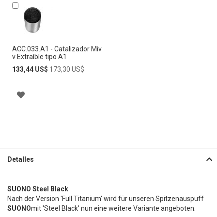
Añadir
al
carrito
ACC.033.A1 - Catalizador Miv
v Extraíble tipo A1
Special
Regular
133,44 US$
173,30 US$
Price
Price
A
Ñ
A
D
Detalles
I
R
SUONO Steel Black
A
Nach der Version 'Full Titanium' wird für unseren Spitzenauspuff
SUONO
mit 'Steel Black' nun eine weitere Variante angeboten.
L