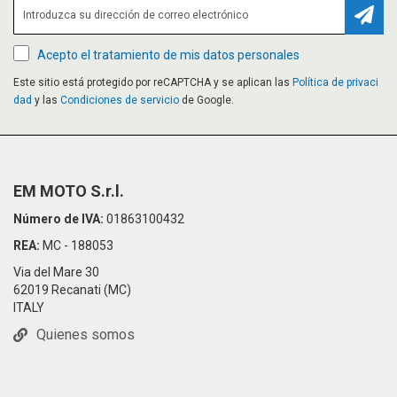
Suscr
Acepto el tratamiento de mis datos personales
Este sitio está protegido por reCAPTCHA y se aplican las
Política de privaci
dad
y las
Condiciones de servicio
de Google.
EM MOTO S.r.l.
Número de IVA:
01863100432
REA:
MC - 188053
Via del Mare 30
62019 Recanati (MC)
ITALY
Quienes somos