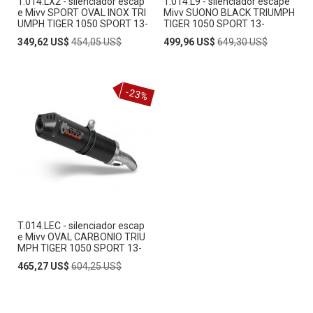
T.014.LX2 - silenciador escap
T.014.L9 - silenciador escape
e Mivv SPORT OVAL INOX TRI
Mivv SUONO BLACK TRIUMPH
UMPH TIGER 1050 SPORT 13-
TIGER 1050 SPORT 13-
Special
Regular
Special
Regular
349,62 US$
454,05 US$
499,96 US$
649,30 US$
Price
Price
Price
Price
-23%
T.014.LEC - silenciador escap
e Mivv OVAL CARBONIO TRIU
MPH TIGER 1050 SPORT 13-
Special
Regular
465,27 US$
604,25 US$
Price
Price