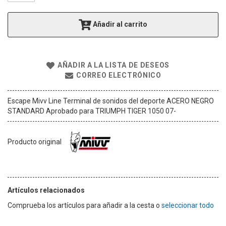
g
a
Añadir al carrito
l
e
r
í
AÑADIR A LA LISTA DE DESEOS
a
CORREO ELECTRÓNICO
d
e
i
Escape Mivv Line Terminal de sonidos del deporte ACERO NEGRO
m
STANDARD Aprobado para TRIUMPH TIGER 1050 07-
á
g
e
Producto original
n
e
s
Artículos relacionados
Comprueba los artículos para añadir a la cesta o
seleccionar todo