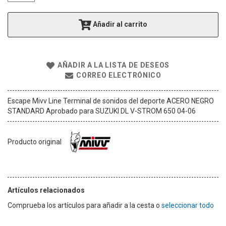
g
a
Añadir al carrito
l
e
r
í
AÑADIR A LA LISTA DE DESEOS
a
CORREO ELECTRÓNICO
d
e
i
Escape Mivv Line Terminal de sonidos del deporte ACERO NEGRO
m
STANDARD Aprobado para SUZUKI DL V-STROM 650 04-06
á
g
e
Producto original
n
e
s
Artículos relacionados
Comprueba los artículos para añadir a la cesta o
seleccionar todo