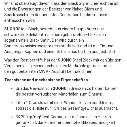
Wir sind überzeugt davon, dass der 'Black Style', unerreichbar ist
und die Erwartungen der Besitzer von Naked Bikes und
A
Sportmaschinen der neuesten Generation bestimmt nicht
L
enttäuschen wird.
SUONO
Steel Black, besteht aus einem Hauptkörper aus
I
schwarzem Edelstahl mit einem gebürsteten Effekt- dem
S
sogenannten 'Black Satin'. Der wird durch ein
Sondergalvanisierungsprozess produziert und ist mit Ein-und
T
Ausgangs- Kappen und einer Schelle aus Carbon ausgestattet.
Was den Rest betrifft, hat der
SUONO
Steel Black mit den übrigen
A
Versionen die gleichen technischen Merkmale gemeinsam, die
D
den gut bekannten MIVV - Auspuff kennzeichnen.
Technische und mechanische Eigenschaften
E
Um das Gewicht von
SUONO
in Grenzen zu halten, kamen
D
die besten verfügbaren Materialien zum Einsatz.
E
Titan 1 Grad slow mit einer Wanddicke von nur 0,6 mm,
sodass die Hülle nur 15% des Gesamtgewichts ausmacht.
S
3K 200 gr/mq² twill Carbon, der mit speziellen Harzen
E
getränkt ist, dank derer er über hohe Hitzebeständigkeit