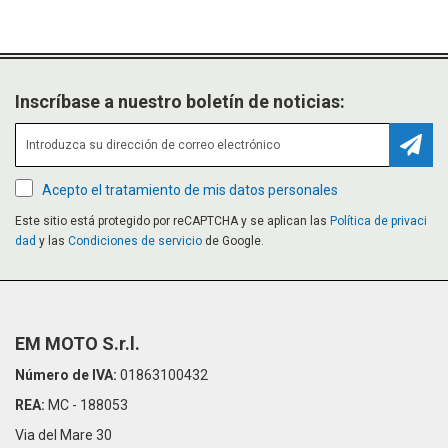
Inscríbase a nuestro boletín de noticias:
Suscr
Acepto el tratamiento de mis datos personales
Este sitio está protegido por reCAPTCHA y se aplican las
Política de privaci
dad
y las
Condiciones de servicio
de Google.
EM MOTO S.r.l.
Número de IVA:
01863100432
REA:
MC - 188053
Via del Mare 30