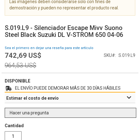
Las imágenes deben considerarse solo con fines de
g
demostración y pueden no representar el producto real.
a
l
S
e
a
S.019.L9 - Silenciador Escape Mivv Suono
r
l
Steel Black Suzuki DL V-STROM 650 04-06
í
t
a
a
Sea el primero en dejar una reseña para este artículo
d
r
742,69 US$
e
Special
SKU
S.019.L9
a
i
Price
l
Regular
964,53 US$
m
c
Price
á
o
g
m
DISPONIBLE
e
i
EL ENVÍO PUEDE DEMORAR MÁS DE 30 DÍAS HÁBILES
n
e
Estimar el costo de envío
e
n
s
z
o
Hacer una pregunta
d
e
Cantidad
l
a