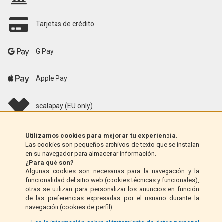
Tarjetas de crédito
G Pay
Apple Pay
scalapay (EU only)
Klarna (solo UE)
Utilizamos cookies para mejorar tu experiencia.
Las cookies son pequeños archivos de texto que se instalan
en su navegador para almacenar información.
Giro postal (solo Italia)
¿Para qué son?
Algunas cookies son necesarias para la navegación y la
funcionalidad del sitio web (cookies técnicas y funcionales),
Contra reembolso (solo Italia)
otras se utilizan para personalizar los anuncios en función
de las preferencias expresadas por el usuario durante la
navegación (cookies de perfil).
PayPal