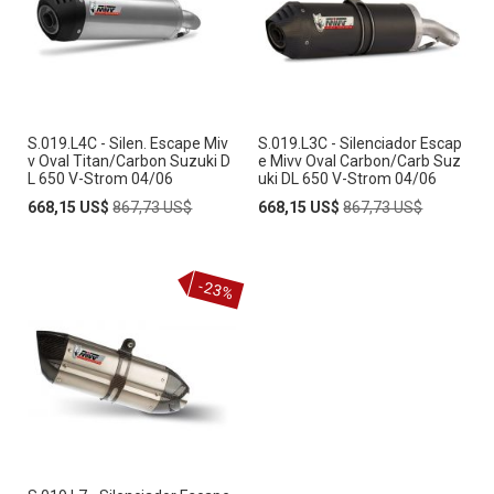
S.019.L4C - Silen. Escape Miv
S.019.L3C - Silenciador Escap
v Oval Titan/Carbon Suzuki D
e Mivv Oval Carbon/Carb Suz
L 650 V-Strom 04/06
uki DL 650 V-Strom 04/06
Special
Regular
Special
Regular
668,15 US$
867,73 US$
668,15 US$
867,73 US$
Price
Price
Price
Price
-23%