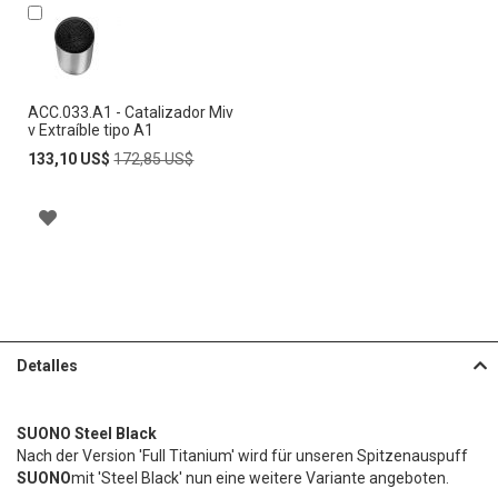
Añadir
al
carrito
ACC.033.A1 - Catalizador Miv
v Extraíble tipo A1
Special
Regular
133,10 US$
172,85 US$
Price
Price
A
Ñ
A
D
Detalles
I
R
SUONO Steel Black
A
Nach der Version 'Full Titanium' wird für unseren Spitzenauspuff
SUONO
mit 'Steel Black' nun eine weitere Variante angeboten.
L