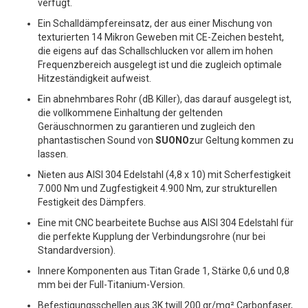
verfügt.
O
Ein Schalldämpfereinsatz, der aus einer Mischung von
S
texturierten 14 Mikron Geweben mit CE-Zeichen besteht,
die eigens auf das Schallschlucken vor allem im hohen
Frequenzbereich ausgelegt ist und die zugleich optimale
Hitzeständigkeit aufweist.
Ein abnehmbares Rohr (dB Killer), das darauf ausgelegt ist,
die vollkommene Einhaltung der geltenden
Geräuschnormen zu garantieren und zugleich den
phantastischen Sound von
SUONO
zur Geltung kommen zu
lassen.
Nieten aus AISI 304 Edelstahl (4,8 x 10) mit Scherfestigkeit
7.000 Nm und Zugfestigkeit 4.900 Nm, zur strukturellen
Festigkeit des Dämpfers.
Eine mit CNC bearbeitete Buchse aus AISI 304 Edelstahl für
die perfekte Kupplung der Verbindungsrohre (nur bei
Standardversion).
Innere Komponenten aus Titan Grade 1, Stärke 0,6 und 0,8
mm bei der Full-Titanium-Version.
Befestigungsschellen aus 3K twill 200 gr/mq² Carbonfaser,