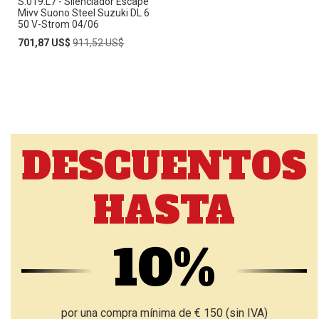
S.019.L7 - Silenciador Escape
Mivv Suono Steel Suzuki DL 6
50 V-Strom 04/06
Special
Regular
701,87 US$
911,52 US$
Price
Price
DESCUENTOS
HASTA
10%
por una compra mínima de € 150 (sin IVA)