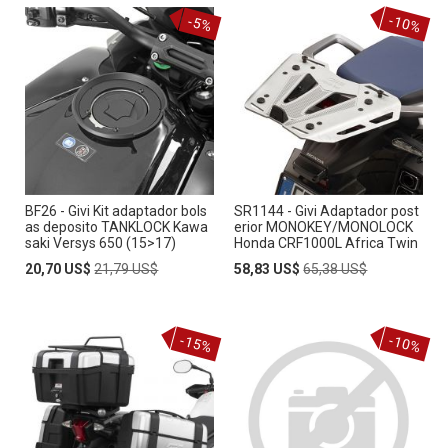
-10%
-5%
BF26 - Givi Kit adaptador bols
SR1144 - Givi Adaptador post
as deposito TANKLOCK Kawa
erior MONOKEY/MONOLOCK
saki Versys 650 (15>17)
Honda CRF1000L Africa Twin
Special
Regular
Special
Regular
20,70 US$
21,79 US$
58,83 US$
65,38 US$
Price
Price
Price
Price
-15%
-10%