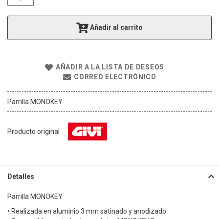
l
a
g
Añadir al carrito
a
l
e
r
AÑADIR A LA LISTA DE DESEOS
í
CORREO ELECTRÓNICO
a
d
e
Parrilla MONOKEY
i
m
á
Producto original
g
e
n
e
s
Detalles
Parrilla MONOKEY
• Realizada en aluminio 3 mm satinado y anodizado