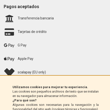
Pagos aceptados
Transferencia bancaria
Tarjetas de crédito
G Pay
Apple Pay
scalapay (EU only)
Klarna (solo UE)
Utilizamos cookies para mejorar tu experiencia.
Las cookies son pequeños archivos de texto que se instalan
en su navegador para almacenar información.
Giro postal (solo Italia)
¿Para qué son?
Algunas cookies son necesarias para la navegación y la
funcionalidad del sitio web (cookies técnicas y funcionales),