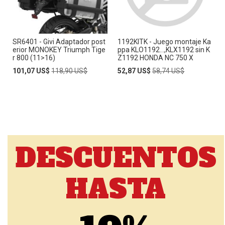
SR6401 - Givi Adaptador post
1192KITK - Juego montaje Ka
erior MONOKEY Triumph Tige
ppa KLO1192...,KLX1192 sin K
r 800 (11>16)
Z1192 HONDA NC 750 X
Special
Regular
Special
Regular
101,07 US$
118,90 US$
52,87 US$
58,74 US$
Price
Price
Price
Price
DESCUENTOS
HASTA