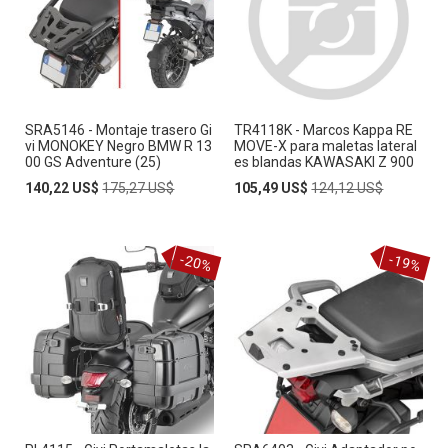
SRA5146 - Montaje trasero Gi
TR4118K - Marcos Kappa RE
vi MONOKEY Negro BMW R 13
MOVE-X para maletas lateral
00 GS Adventure (25)
es blandas KAWASAKI Z 900
Special
Regular
Special
Regular
140,22 US$
175,27 US$
105,49 US$
124,12 US$
Price
Price
Price
Price
-20%
-19%