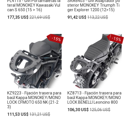
PL4115 - Givi Portamaletas la
SRA6403 - Givi Adaptador po
teral MONOKEY Kawasaki Vul
sterior MONOKEY Triumph Ti
can S 650 (15 > 16)
ger Explorer 1200 (12>15)
Special
Regular
Special
Regular
177,35 US$
221,69 US$
91,42 US$
113,22 US$
Price
Price
Price
Price
-15%
-15%
KZ9223 - Fijación trasera para
KZ8713 - Fijación trasera para
baúl Kappa MONOKEY/MONO
baúl Kappa MONOKEY/MONO
LOCK CFMOTO 650 NK (21-2
LOCK BENELLI Leoncino 800
3)
Special
Regular
106,30 US$
125,06 US$
Special
Regular
Price
Price
111,53 US$
131,21 US$
Price
Price