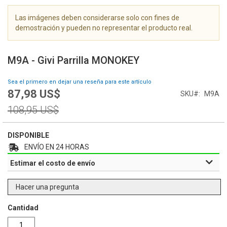
g
a
Las imágenes deben considerarse solo con fines de
l
demostración y pueden no representar el producto real.
e
S
r
a
í
M9A - Givi Parrilla MONOKEY
l
a
t
d
Sea el primero en dejar una reseña para este artículo
a
e
87,98 US$
Special
SKU
M9A
r
i
Price
a
Regular
108,95 US$
m
l
Price
á
c
g
DISPONIBLE
o
e
m
ENVÍO EN 24 HORAS
n
i
e
Estimar el costo de envío
e
s
n
z
Hacer una pregunta
o
d
Cantidad
e