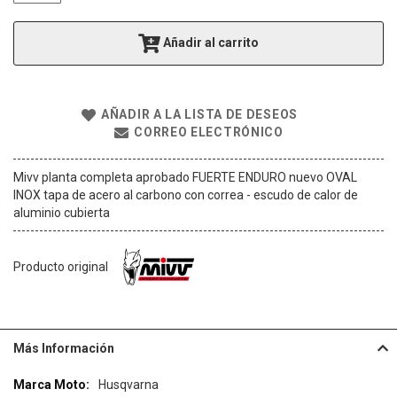
g
a
Añadir al carrito
l
e
r
í
AÑADIR A LA LISTA DE DESEOS
a
CORREO ELECTRÓNICO
d
e
i
Mivv planta completa aprobado FUERTE ENDURO nuevo OVAL
m
INOX tapa de acero al carbono con correa - escudo de calor de
á
aluminio cubierta
g
e
n
Producto original
e
s
Más Información
Más
Husqvarna