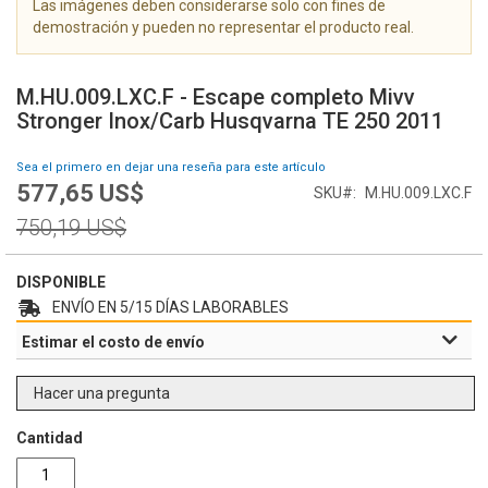
Las imágenes deben considerarse solo con fines de
g
demostración y pueden no representar el producto real.
a
l
S
e
a
M.HU.009.LXC.F - Escape completo Mivv
r
l
Stronger Inox/Carb Husqvarna TE 250 2011
í
t
a
a
Sea el primero en dejar una reseña para este artículo
d
r
577,65 US$
e
Special
SKU
M.HU.009.LXC.F
a
i
Price
l
Regular
750,19 US$
m
c
Price
á
o
g
m
DISPONIBLE
e
i
ENVÍO EN 5/15 DÍAS LABORABLES
n
e
Estimar el costo de envío
e
n
s
z
o
Hacer una pregunta
d
e
Cantidad
l
a