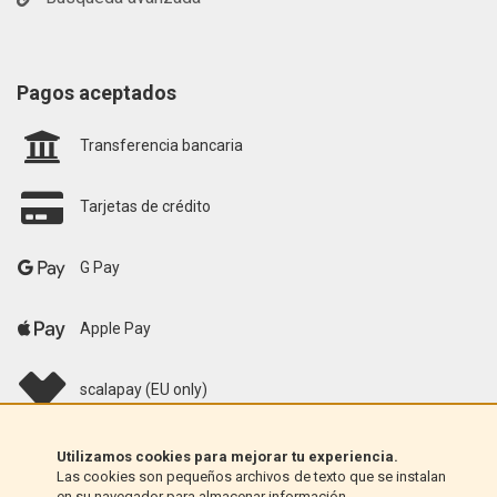
Pagos aceptados
Transferencia bancaria
Tarjetas de crédito
G Pay
Apple Pay
scalapay (EU only)
Klarna (solo UE)
Utilizamos cookies para mejorar tu experiencia.
Las cookies son pequeños archivos de texto que se instalan
en su navegador para almacenar información.