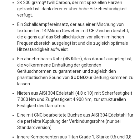
3K 200 gr/mq² twill Carbon, der mit speziellen Harzen
getränkt ist, dank derer er über hohe Hitzebeständigkeit
verfügt.
Ein Schalldämpfereinsatz, der aus einer Mischung von
texturierten 14 Mikron Geweben mit CE-Zeichen besteht,
die eigens auf das Schallschlucken vor allem im hohen
Frequenzbereich ausgelegt ist und die zugleich optimale
Hitzeständigkeit aufweist.
Ein abnehmbares Rohr (dB Killer), das darauf ausgelegt ist,
die vollkommene Einhaltung der geltenden
Geräuschnormen zu garantieren und zugleich den
phantastischen Sound von
SUONO
zur Geltung kommen zu
lassen.
Nieten aus AISI 304 Edelstahl (4,8 x 10) mit Scherfestigkeit
7.000 Nm und Zugfestigkeit 4.900 Nm, zur strukturellen
Festigkeit des Dämpfers.
Eine mit CNC bearbeitete Buchse aus AISI 304 Edelstahl für
die perfekte Kupplung der Verbindungsrohre (nur bei
Standardversion).
Innere Komponenten aus Titan Grade 1, Stärke 0,6 und 0,8