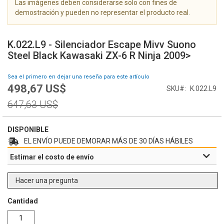
Las imágenes deben considerarse solo con fines de
g
demostración y pueden no representar el producto real.
a
l
S
e
a
K.022.L9 - Silenciador Escape Mivv Suono
r
l
Steel Black Kawasaki ZX-6 R Ninja 2009>
í
t
a
a
Sea el primero en dejar una reseña para este artículo
d
r
498,67 US$
e
Special
SKU
K.022.L9
a
i
Price
l
Regular
647,63 US$
m
c
Price
á
o
g
m
DISPONIBLE
e
i
EL ENVÍO PUEDE DEMORAR MÁS DE 30 DÍAS HÁBILES
n
e
Estimar el costo de envío
e
n
s
z
o
Hacer una pregunta
d
e
Cantidad
l
a