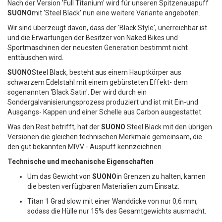
Nach der Version 'Full Titanium' wird für unseren Spitzenauspuff
SUONO
mit 'Steel Black' nun eine weitere Variante angeboten.
Wir sind überzeugt davon, dass der 'Black Style', unerreichbar ist
und die Erwartungen der Besitzer von Naked Bikes und
Sportmaschinen der neuesten Generation bestimmt nicht
enttäuschen wird.
SUONO
Steel Black, besteht aus einem Hauptkörper aus
schwarzem Edelstahl mit einem gebürsteten Effekt- dem
sogenannten 'Black Satin'. Der wird durch ein
Sondergalvanisierungsprozess produziert und ist mit Ein-und
Ausgangs- Kappen und einer Schelle aus Carbon ausgestattet.
Was den Rest betrifft, hat der
SUONO
Steel Black mit den übrigen
Versionen die gleichen technischen Merkmale gemeinsam, die
den gut bekannten MIVV - Auspuff kennzeichnen.
Technische und mechanische Eigenschaften
Um das Gewicht von
SUONO
in Grenzen zu halten, kamen
die besten verfügbaren Materialien zum Einsatz.
Titan 1 Grad slow mit einer Wanddicke von nur 0,6 mm,
sodass die Hülle nur 15% des Gesamtgewichts ausmacht.