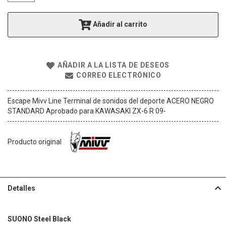
g
a
Añadir al carrito
l
e
r
í
AÑADIR A LA LISTA DE DESEOS
a
CORREO ELECTRÓNICO
d
e
i
Escape Mivv Line Terminal de sonidos del deporte ACERO NEGRO
m
STANDARD Aprobado para KAWASAKI ZX-6 R 09-
á
g
e
Producto original
n
e
s
Detalles
SUONO Steel Black