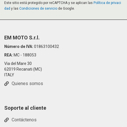
Este sitio está protegido por reCAPTCHA y se aplican las
Política de privaci
dad
y las
Condiciones de servicio
de Google.
EM MOTO S.r.l.
Número de IVA:
01863100432
REA:
MC - 188053
Via del Mare 30
62019 Recanati (MC)
ITALY
Quienes somos
Soporte al cliente
Contáctenos