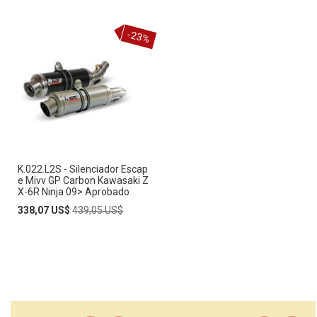
-23%
K.022.L2S - Silenciador Escap
e Mivv GP Carbon Kawasaki Z
X-6R Ninja 09> Aprobado
Special
Regular
338,07 US$
439,05 US$
Price
Price