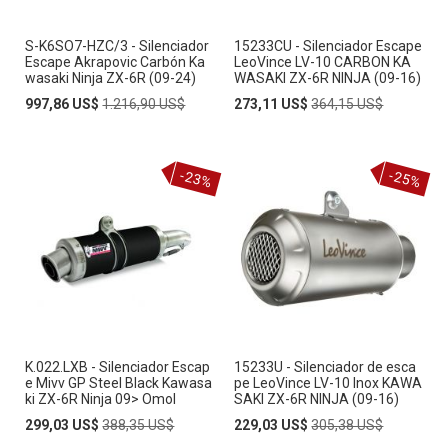
S-K6SO7-HZC/3 - Silenciador
15233CU - Silenciador Escape
Escape Akrapovic Carbón Ka
LeoVince LV-10 CARBON KA
wasaki Ninja ZX-6R (09-24)
WASAKI ZX-6R NINJA (09-16)
Special
Regular
Special
Regular
997,86 US$
1.216,90 US$
273,11 US$
364,15 US$
Price
Price
Price
Price
-23%
-25%
K.022.LXB - Silenciador Escap
15233U - Silenciador de esca
e Mivv GP Steel Black Kawasa
pe LeoVince LV-10 Inox KAWA
ki ZX-6R Ninja 09> Omol
SAKI ZX-6R NINJA (09-16)
Special
Regular
Special
Regular
299,03 US$
388,35 US$
229,03 US$
305,38 US$
Price
Price
Price
Price