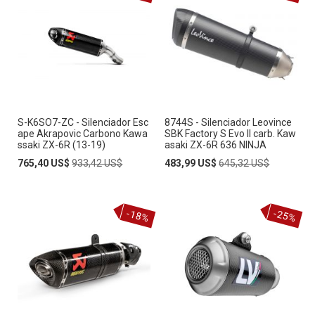
S-K6SO7-ZC - Silenciador Esc
8744S - Silenciador Leovince
ape Akrapovic Carbono Kawa
SBK Factory S Evo II carb. Kaw
ssaki ZX-6R (13-19)
asaki ZX-6R 636 NINJA
Special
Regular
Special
Regular
765,40 US$
933,42 US$
483,99 US$
645,32 US$
Price
Price
Price
Price
-18%
-25%