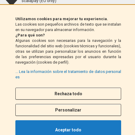
scalapay (EU only)
Klarna (solo UE)
Utilizamos cookies para mejorar tu experiencia.
Las cookies son pequeños archivos de texto que se instalan
en su navegador para almacenar información.
Giro postal (solo Italia)
¿Para qué son?
Algunas cookies son necesarias para la navegación y la
funcionalidad del sitio web (cookies técnicas y funcionales),
Contra reembolso (solo Italia)
otras se utilizan para personalizar los anuncios en función
de las preferencias expresadas por el usuario durante la
navegación (cookies de perfil).
PayPal
... Lea la información sobre el tratamiento de datos personal
es
Síganos
Rechaza todo
F
I
a
n
Personalizar
c
s
e
t
b
a
Aceptar todo
o
g