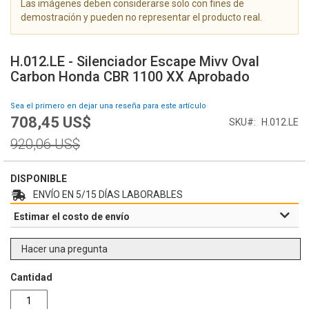
Las imágenes deben considerarse solo con fines de
g
demostración y pueden no representar el producto real.
a
l
S
e
a
H.012.LE - Silenciador Escape Mivv Oval
r
l
Carbon Honda CBR 1100 XX Aprobado
í
t
a
a
Sea el primero en dejar una reseña para este artículo
d
r
708,45 US$
e
Special
SKU
H.012.LE
a
i
Price
l
Regular
920,06 US$
m
c
Price
á
o
g
m
DISPONIBLE
e
i
ENVÍO EN 5/15 DÍAS LABORABLES
n
e
Estimar el costo de envío
e
n
s
z
o
Hacer una pregunta
d
e
Cantidad
l
a