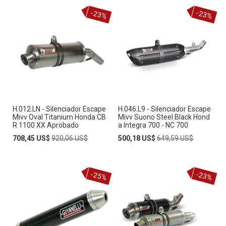
O
-23%
-23%
S
H.012.LN - Silenciador Escape
H.046.L9 - Silenciador Escape
Mivv Oval Titanium Honda CB
Mivv Suono Steel Black Hond
R 1100 XX Aprobado
a Integra 700 - NC 700
Special
Regular
Special
Regular
708,45 US$
920,06 US$
500,18 US$
649,59 US$
Price
Price
Price
Price
-25%
-23%