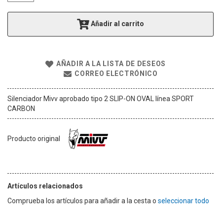
g
a
Añadir al carrito
l
e
r
í
AÑADIR A LA LISTA DE DESEOS
a
CORREO ELECTRÓNICO
d
e
i
Silenciador Mivv aprobado tipo 2 SLIP-ON OVAL línea SPORT
m
CARBON
á
g
e
Producto original
n
e
s
Artículos relacionados
Comprueba los artículos para añadir a la cesta o
seleccionar todo