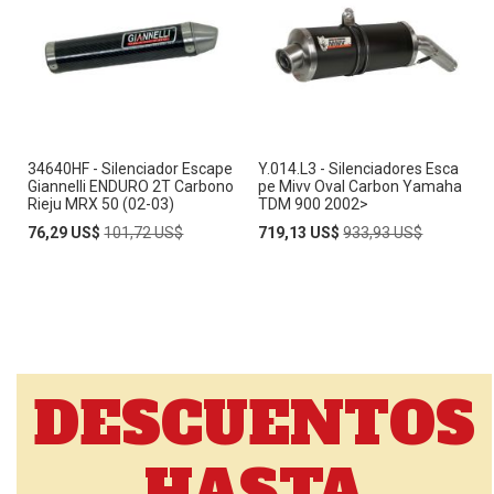
34640HF - Silenciador Escape
Y.014.L3 - Silenciadores Esca
Giannelli ENDURO 2T Carbono
pe Mivv Oval Carbon Yamaha
Rieju MRX 50 (02-03)
TDM 900 2002>
Special
Regular
Special
Regular
76,29 US$
101,72 US$
719,13 US$
933,93 US$
Price
Price
Price
Price
DESCUENTOS
HASTA