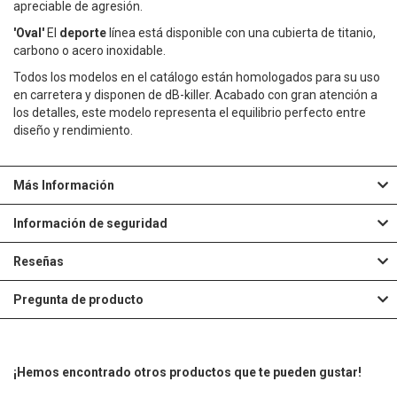
apreciable de agresión.
A
'Oval'
El
deporte
línea está disponible con una cubierta de titanio,
carbono o acero inoxidable.
L
Todos los modelos en el catálogo están homologados para su uso
I
en carretera y disponen de dB-killer. Acabado con gran atención a
los detalles, este modelo representa el equilibrio perfecto entre
S
diseño y rendimiento.
T
Más Información
A
D
Información de seguridad
E
Reseñas
D
Pregunta de producto
E
S
¡Hemos encontrado otros productos que te pueden gustar!
E