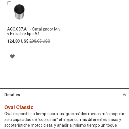
Añadir
al
carrito
ACC.037.A1 - Catalizador Miv
v Extraíble tipo A1
Special
Regular
124,83 US$
208,05 US$
Price
Price
A
Ñ
A
D
Detalles
I
Oval Classic
R
Oval disponible a tiempo para las 'gracias' dos ruedas más popular
A
a su capacidad de "coordinar" el mejor con las diferentes líneas y
scooteristiche motocicleta, y añadir al mismo tiempo un toque
L