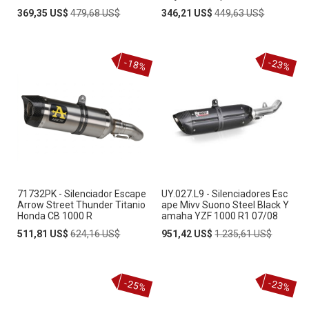
Special
Regular
Special
Regular
369,35 US$
479,68 US$
346,21 US$
449,63 US$
Price
Price
Price
Price
-18%
-23%
71732PK - Silenciador Escape
UY.027.L9 - Silenciadores Esc
Arrow Street Thunder Titanio
ape Mivv Suono Steel Black Y
Honda CB 1000 R
amaha YZF 1000 R1 07/08
Special
Regular
Special
Regular
511,81 US$
624,16 US$
951,42 US$
1.235,61 US$
Price
Price
Price
Price
-25%
-23%