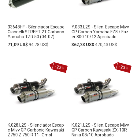
33648HF - Silenciador Escape
Y.033.L2S - Silen. Escape Mivv
Giannelli STREET 2T Carbono
GP Carbon Yamaha FZ8 / Faz
Yamaha TZR 50 (04-07)
er 800 10/12 Aprobado
Special
Regular
Special
Regular
71,09 US$
94,78 US$
362,23 US$
470,43 US$
Price
Price
Price
Price
-23%
-23%
K.028.L2S - Silenciador Escap
K.021.L2S - Silen. Escape Mivv
e Mivv GP Carbonio Kawasaki
GP Carbon Kawasaki ZX-10R
Z750 Z 750 R 11- Omol
Ninja 08/10 Aprobado