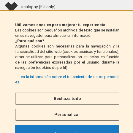
scalapay (EU only)
Klarna (solo UE)
Utilizamos cookies para mejorar tu experiencia.
Las cookies son pequeños archivos de texto que se instalan
en su navegador para almacenar información.
Giro postal (solo Italia)
¿Para qué son?
Algunas cookies son necesarias para la navegación y la
funcionalidad del sitio web (cookies técnicas y funcionales),
Contra reembolso (solo Italia)
otras se utilizan para personalizar los anuncios en función
de las preferencias expresadas por el usuario durante la
navegación (cookies de perfil).
PayPal
... Lea la información sobre el tratamiento de datos personal
es
Rechaza todo
Síganos
F
I
a
n
Personalizar
c
s
e
t
b
a