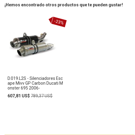
¡Hemos encontrado otros productos que te pueden gustar!
-23%
D.019.L2S - Silenciadores Esc
ape Mivv GP Carbon Ducati M
onster 695 2006-
Special
Regular
607,81 US$
789,37 US$
Price
Price