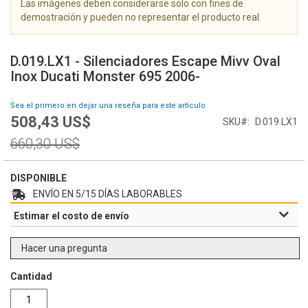
Las imágenes deben considerarse solo con fines de
g
demostración y pueden no representar el producto real.
a
l
S
e
a
D.019.LX1 - Silenciadores Escape Mivv Oval
r
l
Inox Ducati Monster 695 2006-
í
t
a
a
Sea el primero en dejar una reseña para este artículo
d
r
508,43 US$
e
Special
SKU
D.019.LX1
a
i
Price
l
Regular
660,30 US$
m
c
Price
á
o
g
m
DISPONIBLE
e
i
ENVÍO EN 5/15 DÍAS LABORABLES
n
e
Estimar el costo de envío
e
n
s
z
o
Hacer una pregunta
d
e
Cantidad
l
a