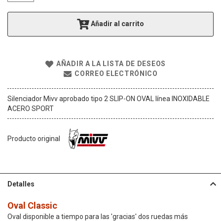
g
a
Añadir al carrito
l
e
r
í
AÑADIR A LA LISTA DE DESEOS
a
CORREO ELECTRÓNICO
d
e
i
Silenciador Mivv aprobado tipo 2 SLIP-ON OVAL línea INOXIDABLE
m
ACERO SPORT
á
g
e
Producto original
n
e
s
Detalles
Oval Classic
Oval disponible a tiempo para las 'gracias' dos ruedas más