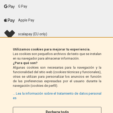
G Pay
Apple Pay
scalapay (EU only)
Klarna (solo UE)
Utilizamos cookies para mejorar tu experiencia.
Las cookies son pequeños archivos de texto que se instalan
en su navegador para almacenar información.
Giro postal (solo Italia)
¿Para qué son?
Algunas cookies son necesarias para la navegación y la
funcionalidad del sitio web (cookies técnicas y funcionales),
Contra reembolso (solo Italia)
otras se utilizan para personalizar los anuncios en función
de las preferencias expresadas por el usuario durante la
navegación (cookies de perfil).
PayPal
... Lea la información sobre el tratamiento de datos personal
es
Rechaza todo
Síganos