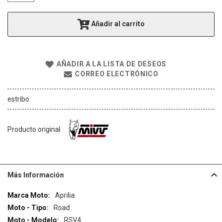
g
a
Añadir al carrito
l
e
r
í
AÑADIR A LA LISTA DE DESEOS
a
CORREO ELECTRÓNICO
d
e
i
estribo
m
á
g
Producto original
e
n
e
s
Más Información
Más
Aprilia
Información
Road
RSV4