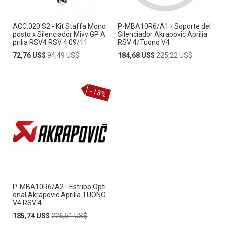
ACC.020.S2 - Kit Staffa Mono
P-MBA10R6/A1 - Soporte del
posto x Silenciador Mivv GP A
Silenciador Akrapovic Aprilia
prilia RSV4 RSV 4 09/11
RSV 4/Tuono V4
Special
Regular
Special
Regular
72,76 US$
94,49 US$
184,68 US$
225,22 US$
Price
Price
Price
Price
-18%
P-MBA10R6/A2 - Estribo Opti
onal Akrapovic Aprilia TUONO
V4 RSV 4
Special
Regular
185,74 US$
226,51 US$
Price
Price