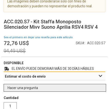
Las imágenes deben considerarse solo con fines de
g
demostración y pueden no representar el producto real.
a
l
S
e
a
ACC.020.S7 - Kit Staffa Monoposto
r
l
Silenciador Mivv Suono Aprilia RSV4 RSV 4
í
t
a
a
Sea el primero en dejar una reseña para este artículo
d
r
72,76 US$
e
Special
SKU
ACC.020.S7
a
i
Price
l
Regular
94,49 US$
m
c
Price
á
o
g
m
DISPONIBLE
e
i
EL ENVÍO PUEDE DEMORAR MÁS DE 30 DÍAS HÁBILES
n
e
Estimar el costo de envío
e
n
s
z
o
Hacer una pregunta
d
e
Cantidad
l
a