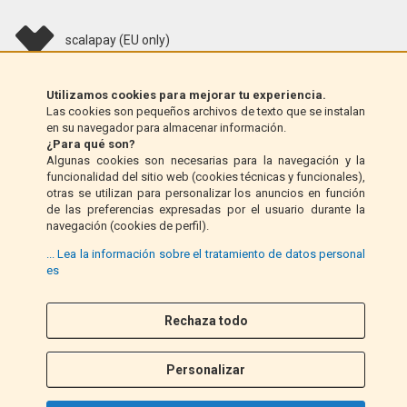
scalapay (EU only)
Klarna (solo UE)
Utilizamos cookies para mejorar tu experiencia.
Las cookies son pequeños archivos de texto que se instalan
en su navegador para almacenar información.
Giro postal (solo Italia)
¿Para qué son?
Algunas cookies son necesarias para la navegación y la
funcionalidad del sitio web (cookies técnicas y funcionales),
Contra reembolso (solo Italia)
otras se utilizan para personalizar los anuncios en función
de las preferencias expresadas por el usuario durante la
navegación (cookies de perfil).
PayPal
... Lea la información sobre el tratamiento de datos personal
es
Rechaza todo
Síganos
F
I
a
n
Personalizar
c
s
e
t