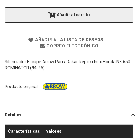
g
a
Añadir al carrito
l
e
r
í
AÑADIR A LA LISTA DE DESEOS
a
CORREO ELECTRÓNICO
d
e
i
Silenciador Escape Arrow Paris-Dakar Replica Inox Honda NX 650
m
DOMINATOR (94-95)
á
g
e
Producto original
n
e
s
Detalles
Características
valores