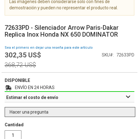
Las imágenes deben considerarse solo con fines de
g
demostración y pueden no representar el producto real.
a
l
S
e
a
72633PD - Silenciador Arrow Paris-Dakar
r
l
Replica Inox Honda NX 650 DOMINATOR
í
t
a
a
Sea el primero en dejar una reseña para este artículo
d
r
302,35 US$
e
Special
SKU
72633PD
a
i
Price
l
Regular
368,72 US$
m
c
Price
á
o
g
m
DISPONIBLE
e
i
ENVÍO EN 24 HORAS
n
e
Estimar el costo de envío
e
n
s
z
o
Hacer una pregunta
d
e
Cantidad
l
a