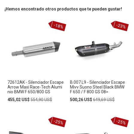
¡Hemos encontrado otros productos que te pueden gustar!
-18%
-23%
72612AK - Silenciador Escape
B.007.L9 - Silenciador Escape
Arrow Maxi Race-Tech Alumi
Mivv Suono Steel Black BMW
nio BMW F 650/800 GS
F 650 / F 800 GS 08>
Special
Regular
Special
Regular
455,02 US$
554,90 US$
500,26 US$
649,69 US$
Price
Price
Price
Price
-25%
-25%