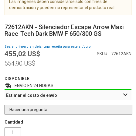
Las imágenes deben considerarse solo con fines de
g
demostración y pueden no representar el producto real.
a
l
S
e
a
72612AKN - Silenciador Escape Arrow Maxi
r
l
Race-Tech Dark BMW F 650/800 GS
í
t
a
a
Sea el primero en dejar una reseña para este artículo
d
r
455,02 US$
e
Special
SKU
72612AKN
a
i
Price
l
Regular
554,90 US$
m
c
Price
á
o
g
m
DISPONIBLE
e
i
ENVÍO EN 24 HORAS
n
e
Estimar el costo de envío
e
n
s
z
o
Hacer una pregunta
d
e
Cantidad
l
a