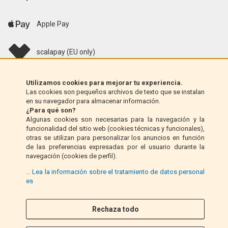
Apple Pay
scalapay (EU only)
Klarna (solo UE)
Utilizamos cookies para mejorar tu experiencia.
Las cookies son pequeños archivos de texto que se instalan
en su navegador para almacenar información.
Giro postal (solo Italia)
¿Para qué son?
Algunas cookies son necesarias para la navegación y la
funcionalidad del sitio web (cookies técnicas y funcionales),
Contra reembolso (solo Italia)
otras se utilizan para personalizar los anuncios en función
de las preferencias expresadas por el usuario durante la
navegación (cookies de perfil).
PayPal
... Lea la información sobre el tratamiento de datos personal
es
Síganos
Rechaza todo
F
I