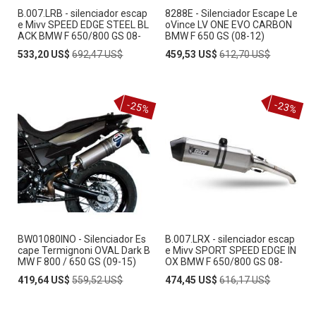
B.007.LRB - silenciador escap
8288E - Silenciador Escape Le
e Mivv SPEED EDGE STEEL BL
oVince LV ONE EVO CARBON
ACK BMW F 650/800 GS 08-
BMW F 650 GS (08-12)
Special
Regular
Special
Regular
533,20 US$
692,47 US$
459,53 US$
612,70 US$
Price
Price
Price
Price
-25%
-23%
BW01080INO - Silenciador Es
B.007.LRX - silenciador escap
cape Termignoni OVAL Dark B
e Mivv SPORT SPEED EDGE IN
MW F 800 / 650 GS (09-15)
OX BMW F 650/800 GS 08-
Special
Regular
Special
Regular
419,64 US$
559,52 US$
474,45 US$
616,17 US$
Price
Price
Price
Price