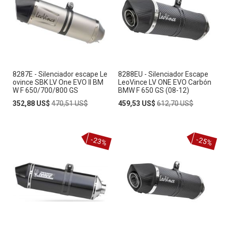
8287E - Silenciador escape Le
8288EU - Silenciador Escape
ovince SBK LV One EVO II BM
LeoVince LV ONE EVO Carbón
W F 650/700/800 GS
BMW F 650 GS (08-12)
Special
Regular
Special
Regular
352,88 US$
470,51 US$
459,53 US$
612,70 US$
Price
Price
Price
Price
-23%
-25%