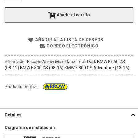
g
a
Añadir al carrito
l
e
r
í
AÑADIR A LA LISTA DE DESEOS
a
CORREO ELECTRÓNICO
d
e
i
Silenciador Escape Arrow Maxi Race-Tech Dark BMW F 650 GS
m
(08-12) BMW F 800 GS (08-16) BMW F 800 GS Adventure (13-16)
á
g
e
Producto original
n
e
s
Detalles
Diagrama de instalación