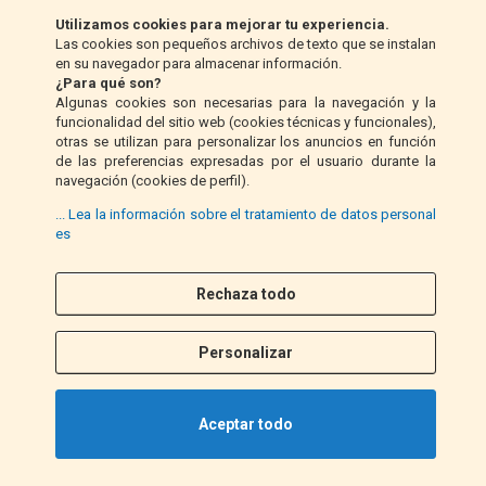
Klarna (solo UE)
Utilizamos cookies para mejorar tu experiencia.
Las cookies son pequeños archivos de texto que se instalan
en su navegador para almacenar información.
Giro postal (solo Italia)
¿Para qué son?
Algunas cookies son necesarias para la navegación y la
funcionalidad del sitio web (cookies técnicas y funcionales),
Contra reembolso (solo Italia)
otras se utilizan para personalizar los anuncios en función
de las preferencias expresadas por el usuario durante la
navegación (cookies de perfil).
PayPal
... Lea la información sobre el tratamiento de datos personal
es
Rechaza todo
Síganos
F
I
a
n
Personalizar
c
s
e
t
b
a
Aceptar todo
o
g
o
r
k
a