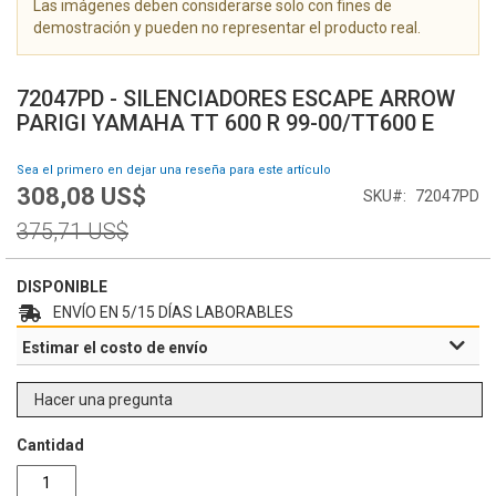
Las imágenes deben considerarse solo con fines de
g
demostración y pueden no representar el producto real.
a
l
S
e
a
72047PD - SILENCIADORES ESCAPE ARROW
r
l
PARIGI YAMAHA TT 600 R 99-00/TT600 E
í
t
a
a
Sea el primero en dejar una reseña para este artículo
d
r
308,08 US$
e
Special
SKU
72047PD
a
i
Price
l
Regular
375,71 US$
m
c
Price
á
o
g
m
DISPONIBLE
e
i
ENVÍO EN 5/15 DÍAS LABORABLES
n
e
Estimar el costo de envío
e
n
s
z
o
Hacer una pregunta
d
e
Cantidad
l
a