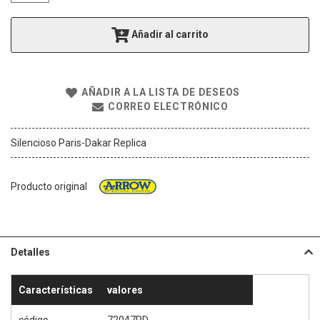
g
a
Añadir al carrito
l
e
r
í
AÑADIR A LA LISTA DE DESEOS
a
CORREO ELECTRÓNICO
d
e
i
Silencioso Paris-Dakar Replica
m
á
g
Producto original
e
n
e
s
Detalles
Características
valores