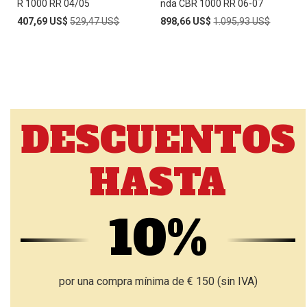
R 1000 RR 04/05
nda CBR 1000 RR 06-07
Special
Regular
Special
Regular
407,69 US$
529,47 US$
898,66 US$
1.095,93 US$
Price
Price
Price
Price
DESCUENTOS
HASTA
10%
por una compra mínima de € 150 (sin IVA)