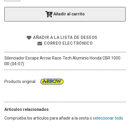
g
a
Añadir al carrito
l
e
r
í
AÑADIR A LA LISTA DE DESEOS
a
CORREO ELECTRÓNICO
d
e
i
Silenciador Escape Arrow Race-Tech Aluminio Honda CBR 1000
m
RR (04-07)
á
g
e
Producto original
n
e
s
Artículos relacionados
Comprueba los artículos para añadir a la cesta o
seleccionar todo