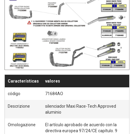
L
A
L
I
S
T
A
D
Características
valores
E
código
71684AO
D
Descrizione
silenciador Maxi Race-Tech Approved
E
aluminio
S
Omologazione
El artículo aprobado de acuerdo con la
directiva europea 97/24/CE capítulo. 9
E