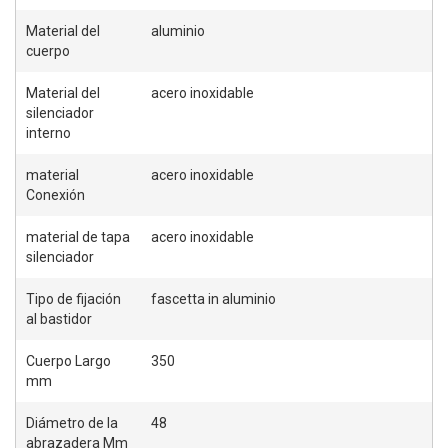
Material del
aluminio
O
cuerpo
S
Material del
acero inoxidable
silenciador
interno
material
acero inoxidable
Conexión
material de tapa
acero inoxidable
silenciador
Tipo de fijación
fascetta in aluminio
al bastidor
Cuerpo Largo
350
mm
Diámetro de la
48
abrazadera Mm