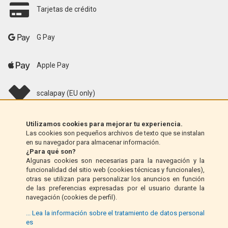
Tarjetas de crédito
G Pay
Apple Pay
scalapay (EU only)
Klarna (solo UE)
Utilizamos cookies para mejorar tu experiencia.
Las cookies son pequeños archivos de texto que se instalan
en su navegador para almacenar información.
Giro postal (solo Italia)
¿Para qué son?
Algunas cookies son necesarias para la navegación y la
funcionalidad del sitio web (cookies técnicas y funcionales),
Contra reembolso (solo Italia)
otras se utilizan para personalizar los anuncios en función
de las preferencias expresadas por el usuario durante la
navegación (cookies de perfil).
PayPal
... Lea la información sobre el tratamiento de datos personal
es