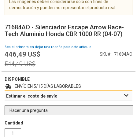
Las imágenes deben considerarse solo con fines de
g
demostración y pueden no representar el producto real.
a
l
S
e
a
71684AO - Silenciador Escape Arrow Race-
r
l
Tech Aluminio Honda CBR 1000 RR (04-07)
í
t
a
a
Sea el primero en dejar una reseña para este artículo
d
r
446,49 US$
e
Special
SKU
71684AO
a
i
Price
l
Regular
544,49 US$
m
c
Price
á
o
g
m
DISPONIBLE
e
i
ENVÍO EN 5/15 DÍAS LABORABLES
n
e
Estimar el costo de envío
e
n
s
z
o
Hacer una pregunta
d
e
Cantidad
l
a