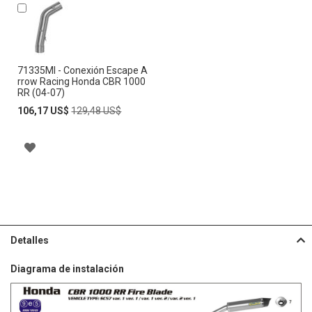
Añadir
al
carrito
71335MI - Conexión Escape A
rrow Racing Honda CBR 1000
RR (04-07)
Special
Regular
106,17 US$
129,48 US$
Price
Price
A
Ñ
A
D
Detalles
I
Diagrama de instalación
R
A