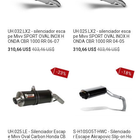
UH.032.LX2 - silenciador esca
UH.025.LX2 - silenciador esca
pe Mivv SPORT OVAL INOX H
pe Mivv SPORT OVAL INOX H
ONDA CBR 1000 RR 06-07
ONDA CBR 1000 RR 04-05
Special
Regular
Special
Regular
310,66 US$
403,46 US$
310,66 US$
403,46 US$
Price
Price
Price
Price
-23%
-18%
UH.025.LE - Silenciador Escap
S-H10SO5T-HWC - Silenciado
e Mivv Oval Carbon Honda CB
r Escape Akrapovic Slip-on Ho