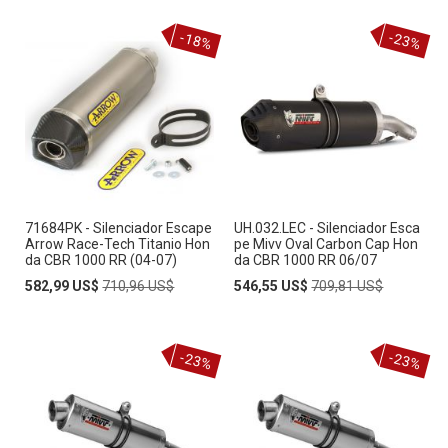
-18%
-23%
71684PK - Silenciador Escape
UH.032.LEC - Silenciador Esca
Arrow Race-Tech Titanio Hon
pe Mivv Oval Carbon Cap Hon
da CBR 1000 RR (04-07)
da CBR 1000 RR 06/07
Special
Regular
Special
Regular
582,99 US$
710,96 US$
546,55 US$
709,81 US$
Price
Price
Price
Price
-23%
-23%