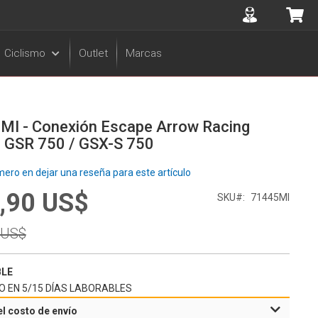
Accuont
Mi 
Ciclismo
Outlet
Marcas
MI - Conexión Escape Arrow Racing
i GSR 750 / GSX-S 750
mero en dejar una reseña para este artículo
,90 US$
l
SKU
71445MI
r
 US$
BLE
O EN 5/15 DÍAS LABORABLES
el costo de envío