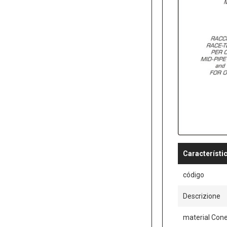
Característi
código
Descrizione
material Con