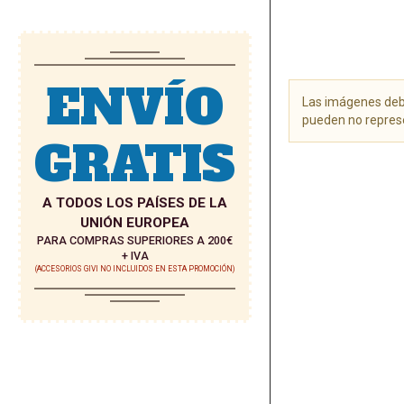
ENVÍO
Las imágenes debe
pueden no represe
GRATIS
Saltar
al
comienzo
A TODOS LOS PAÍSES DE LA
de
UNIÓN EUROPEA
la
PARA COMPRAS SUPERIORES A 200€
galería
+ IVA
de
(ACCESORIOS GIVI NO INCLUIDOS EN ESTA PROMOCIÓN)
imágenes