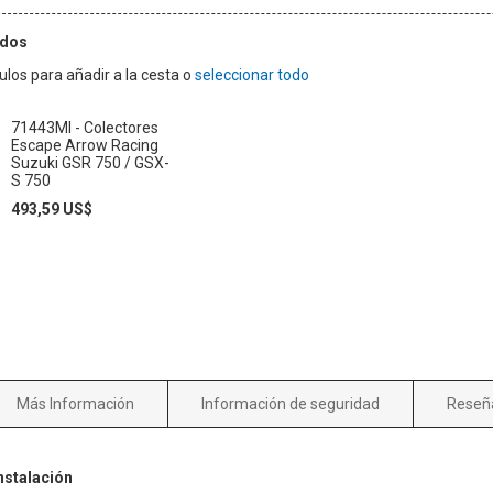
ados
los para añadir a la cesta o
seleccionar todo
71443MI - Colectores
Escape Arrow Racing
Suzuki GSR 750 / GSX-
S 750
Special
Regular
493,59 US$
Price
Price
Más Información
Información de seguridad
Reseñ
S
nstalación