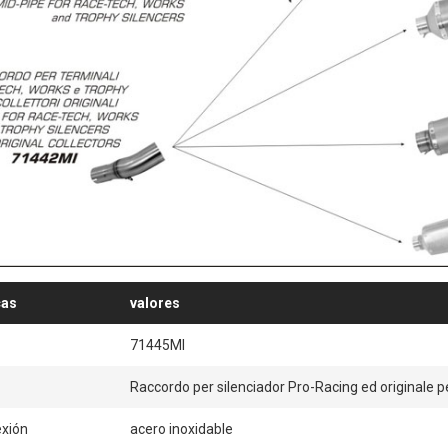
cas
valores
71445MI
Raccordo per silenciador Pro-Racing ed originale 
exión
acero inoxidable