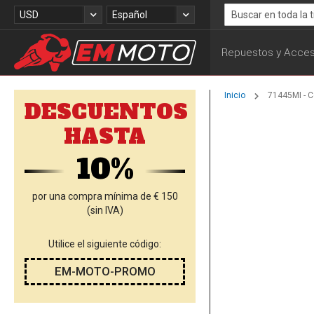
Ir
Moneda
Lenguaje
USD
Español
al
Search
contenido
Repuestos y Acces
Inicio
71445MI - C
DESCUENTOS
Saltar
HASTA
al
final
10%
de
la
galería
por una compra mínima de € 150
de
(sin IVA)
imágenes
Utilice el siguiente código:
EM-MOTO-PROMO