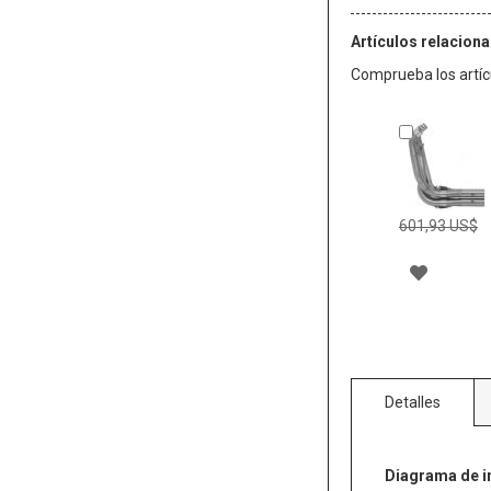
Artículos relacion
Comprueba los artícu
Añadir
al
carrito
601,93 US$
AÑADIR
A
LA
LISTA
Detalles
DE
DESEO
Diagrama de i