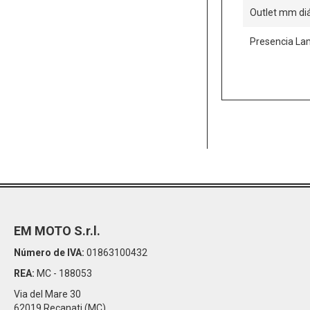
Outlet mm di
Presencia L
EM MOTO S.r.l.
Número de IVA:
01863100432
REA:
MC - 188053
Via del Mare 30
62019 Recanati (MC)