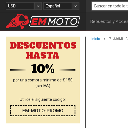
Ir
Moneda
Lenguaje
USD
Español
al
Search
contenido
Repuestos y Acces
Inicio
71336MI - 
DESCUENTOS
Saltar
HASTA
al
final
10%
de
la
galería
por una compra mínima de € 150
de
(sin IVA)
imágenes
Utilice el siguiente código:
EM-MOTO-PROMO