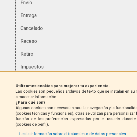
Envío
Entrega
Cancelado
Receso
Retiro
Impuestos
Moneda
Utilizamos cookies para mejorar tu experiencia.
Las cookies son pequeños archivos de texto que se instalan en su
Homologación
almacenar información.
¿Para qué son?
Garantía
Algunas cookies son necesarias para la navegación y la funcionalida
(cookies técnicas y funcionales), otras se utilizan para personalizar
Responsabilidad que surge
función de las preferencias expresadas por el usuario durante
(cookies de perfil).
Política de privacidad y cookies
... Lea la información sobre el tratamiento de datos personales