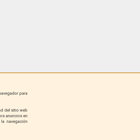
 navegador para
d del sitio web
 los anuncios en
 la navegación