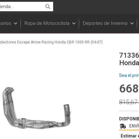
Search
orios
Ropa de Motociclista
Deportes de Invierno
Colectores Escape Arrow Racing Honda CBR 1000 RR (04-07)
71336
Honda
Sea el pri
668
Specia
Price
Regula
815,67
Price
DISPONI
ENVÍ
Estimar 