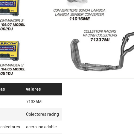
cas
valores
71336MI
Colectores racing
ecolectores
acero inoxidable