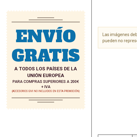
ENVÍO
Las imágenes debe
pueden no represe
GRATIS
Saltar
al
comienzo
A TODOS LOS PAÍSES DE LA
de
UNIÓN EUROPEA
la
PARA COMPRAS SUPERIORES A 200€
galería
+ IVA
de
(ACCESORIOS GIVI NO INCLUIDOS EN ESTA PROMOCIÓN)
imágenes