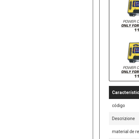
Característi
código
Descrizione
material de r