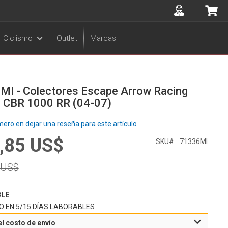
Accuont
Mi 
Ciclismo
Outlet
Marcas
MI - Colectores Escape Arrow Racing
 CBR 1000 RR (04-07)
mero en dejar una reseña para este artículo
,85 US$
l
SKU
71336MI
r
 US$
BLE
O EN 5/15 DÍAS LABORABLES
el costo de envío