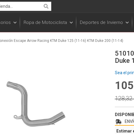
Search
orios
Ropa de Motociclista
Deportes de Invierno
onexión Escape Arrow Racing KTM Duke 125 (11-16) KTM Duke 200 (11-14)
51010
Duke 
Sea el pri
105
Specia
Price
Regula
128,32
Price
DISPONI
ENVÍ
Estimar 