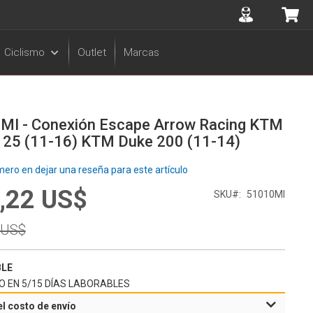
Accuont
Mi 
Ciclismo
Outlet
Marcas
MI - Conexión Escape Arrow Racing KTM
125 (11-16) KTM Duke 200 (11-14)
mero en dejar una reseña para este artículo
,22 US$
l
SKU
51010MI
r
 US$
BLE
O EN 5/15 DÍAS LABORABLES
el costo de envío