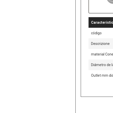
Característi
código
Descrizione
material Con
Diámetro de 
Outlet mm di