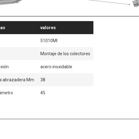
cas
valores
51010MI
Montaje de los colectores
exión
acero inoxidable
la abrazadera Mm
38
ámetro
45