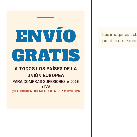
ENVÍO
Las imágenes debe
pueden no represe
GRATIS
Saltar
al
comienzo
A TODOS LOS PAÍSES DE LA
de
UNIÓN EUROPEA
la
PARA COMPRAS SUPERIORES A 200€
galería
+ IVA
de
(ACCESORIOS GIVI NO INCLUIDOS EN ESTA PROMOCIÓN)
imágenes