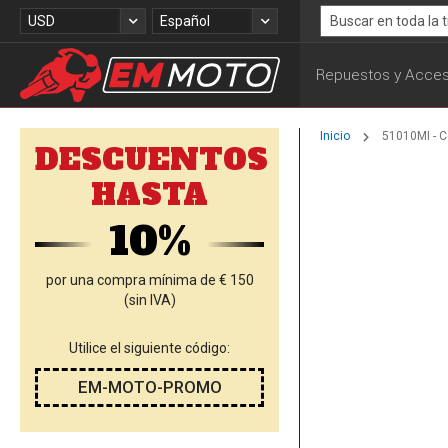
Ir
Moneda
Lenguaje
USD
Español
al
Search
contenido
Repuestos y Acces
Inicio
51010MI - C
DESCUENTOS
Saltar
HASTA
al
final
10%
de
la
galería
por una compra mínima de € 150
de
(sin IVA)
imágenes
Utilice el siguiente código:
EM-MOTO-PROMO