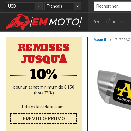
Allez
Devise
Langue
USD
Français
au
Rechercher
contenu
Pièces détachées et
Accueil
71702AO 
REMISES
Skip
JUSQU'À
to
the
10%
end
of
the
images
pour un achat minimum de € 150
gallery
(hors TVA)
Utilisez le code suivant :
EM-MOTO-PROMO