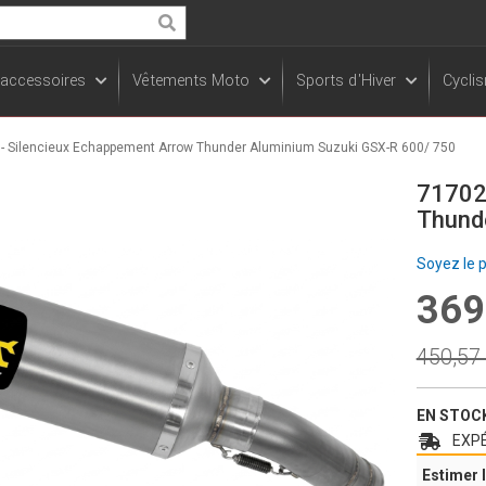
Rechercher
 accessoires
Vêtements Moto
Sports d'Hiver
Cycli
- Silencieux Echappement Arrow Thunder Aluminium Suzuki GSX-R 600/ 750
71702
Thund
Soyez le 
369
Prix
Spécia
Prix
450,57
norma
EN STOC
EXPÉ
Estimer l