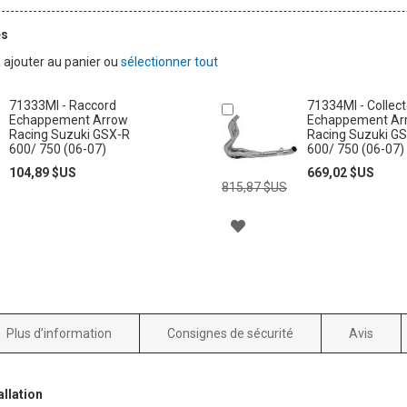
és
à ajouter au panier ou
sélectionner tout
71333MI - Raccord
71334MI - Collec
Ajouter
Echappement Arrow
Echappement Ar
au
Racing Suzuki GSX-R
Racing Suzuki G
panier
600/ 750 (06-07)
600/ 750 (06-07)
Prix
Prix
Prix
Prix
104,89 $US
669,02 $US
Spécial
normal
Spécial
norm
815,87 $US
ER
AJOUTER
À
MA
LISTE
Plus d’information
Consignes de sécurité
Avis
D’ENVIE
llation