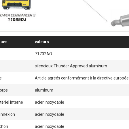
ques
valeurs
71702AO
silencieux Thunder Approved aluminum
e
Article agréés conformément à la directive europée
corps
aluminum
ériel interne
acier inoxydable
onnexion
acier inoxydable
chon
acier inoxydable