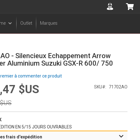
Accuont
Mo
sme
Outlet
Marques
AO - Silencieux Echappement Arrow
er Aluminium Suzuki GSX-R 600/ 750
premier à commenter ce produit
,47 $US
SKU
71702AO
l
 $US
l
K
DITION EN 5/15 JOURS OUVRABLES
es frais d'expédition