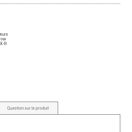
teurs
row
SX-R
al
Question sur le produit