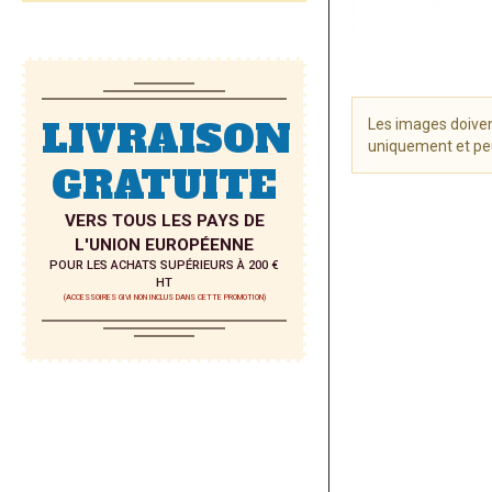
LIVRAISON
Les images doiven
uniquement et peu
GRATUITE
Skip
to
VERS TOUS LES PAYS DE
the
L'UNION EUROPÉENNE
beginning
POUR LES ACHATS SUPÉRIEURS À 200 €
of
HT
the
(ACCESSOIRES GIVI NON INCLUS DANS CETTE PROMOTION)
images
gallery