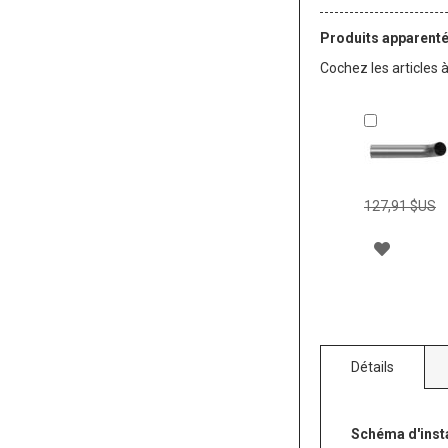
Produits apparent
Cochez les articles 
Ajouter
au
panier
127,91 $US
AJOUT
À
MA
LISTE
Détails
D’ENVIE
Schéma d'insta