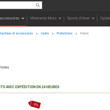
Rechercher
 accessoires
Vêtements Moto
Sports d'Hiver
Cycli
étachées et accessoires
Cadre
Protections
Freins
rticles
TS AVEC EXPÉDITION EN 24 HEURES
-5%