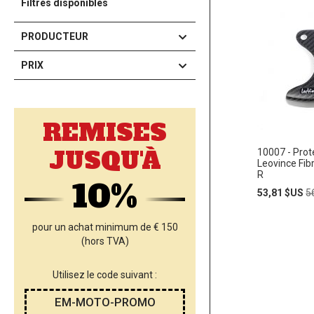
Filtres disponibles
PRODUCTEUR
PRIX
REMISES
JUSQU'À
10007 - Prot
Leovince Fi
R
10%
Prix
Pr
53,81 $US
5
Spécial
n
pour un achat minimum de € 150
Ajouter
(hors TVA)
AJOUT
au
panier
À
Utilisez le code suivant :
MA
EM-MOTO-PROMO