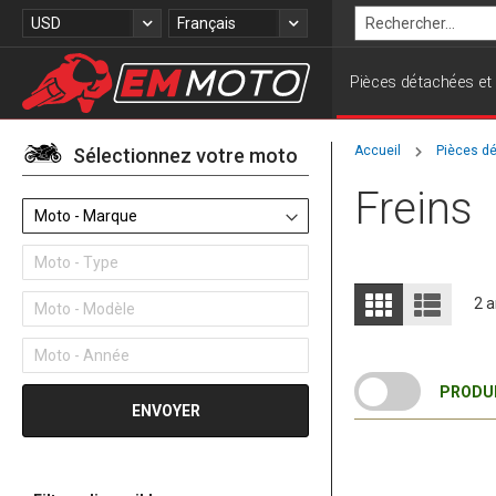
Allez
Devise
Langue
USD
Français
au
Rechercher
contenu
Pièces détachées et
Accueil
Pièces d
Sélectionnez votre moto
Freins
Moto - Marque
Moto - Type
Afficher
Grille
Liste
Moto - Modèle
2
a
en
Moto - Année
PRODUI
ENVOYER