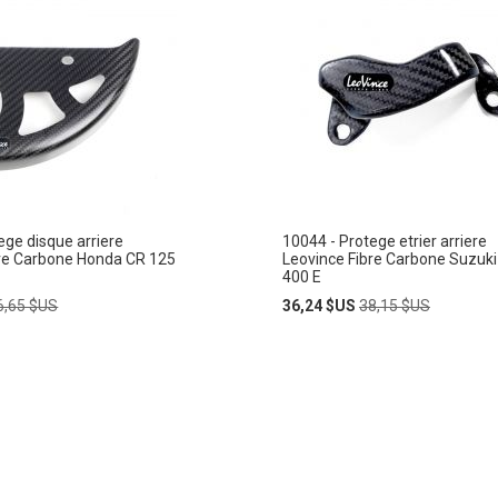
ege disque arriere
10044 - Protege etrier arriere
bre Carbone Honda CR 125
Leovince Fibre Carbone Suzuk
400 E
ix
Prix
Prix
6,65 $US
36,24 $US
38,15 $US
ormal
Spécial
normal
Ajouter
ER
AJOUTER
au
panier
À
MA