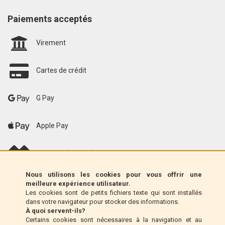
Paiements acceptés
Virement
Cartes de crédit
G Pay
Apple Pay
scalapay (EU only)
Nous utilisons les cookies pour vous offrir une
Klarna (UE uniquement)
meilleure expérience utilisateur.
Les cookies sont de petits fichiers texte qui sont installés
dans votre navigateur pour stocker des informations.
Mandat postal (Italie uniquement)
À quoi servent-ils?
Certains cookies sont nécessaires à la navigation et au