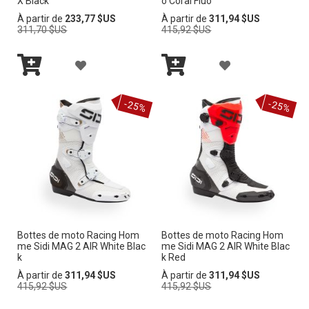
X Black
o Coral Fluo
M
Prix
Prix
À partir de
233,77 $US
À partir de
311,94 $US
A
E
E
normal
normal
311,70 $US
415,92 $US
A
L
L
A
A
I
I
Ajouter
Ajouter
J
J
au
au
S
-25%
-25%
panier
panier
S
O
O
T
T
U
U
E
E
T
T
D’E
D’E
E
E
N
N
R
R
V
V
Bottes de moto Racing Hom
Bottes de moto Racing Hom
À
À
I
me Sidi MAG 2 AIR White Blac
me Sidi MAG 2 AIR White Blac
I
k
k Red
M
M
E
Prix
Prix
À partir de
311,94 $US
À partir de
311,94 $US
E
normal
normal
415,92 $US
415,92 $US
A
A