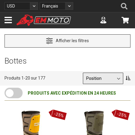
A
Re
Devise
Langue
USD
Français
l
l
Accuont
Mo
e
z
a
u
Afficher les filtres
c
o
n
Bottes
t
e
n
Trier par
P
Produits
1
-
20
sur
177
u
a
r
PRODUITS AVEC EXPÉDITION EN 24 HEURES
o
r
d
r
-25%
-25%
e
d
é