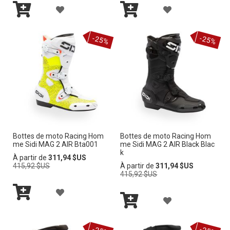
L
L
A
A
I
I
Ajouter
Ajouter
J
J
au
au
-25%
-25%
panier
panier
S
S
O
O
T
T
U
U
E
E
T
T
D’E
D’E
E
E
N
N
R
R
V
V
Bottes de moto Racing Hom
Bottes de moto Racing Hom
À
À
me Sidi MAG 2 AIR Bta001
me Sidi MAG 2 AIR Black Blac
I
I
k
M
M
Prix
À partir de
311,94 $US
normal
Prix
415,92 $US
À partir de
311,94 $US
E
E
normal
415,92 $US
A
A
A
L
L
A
Ajouter
J
I
I
au
Ajouter
J
panier
au
O
panier