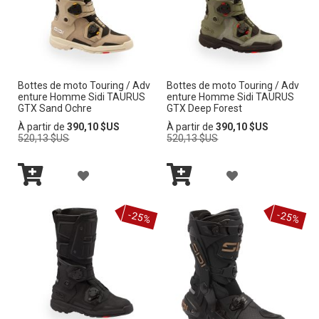
c
r
o
i
s
s
Bottes de moto Touring / Adv
Bottes de moto Touring / Adv
a
enture Homme Sidi TAURUS
enture Homme Sidi TAURUS
n
GTX Sand Ochre
GTX Deep Forest
t
Prix
Prix
À partir de
390,10 $US
À partir de
390,10 $US
normal
normal
520,13 $US
520,13 $US
A
A
Ajouter
Ajouter
J
J
au
au
-25%
-25%
panier
panier
O
O
U
U
T
T
E
E