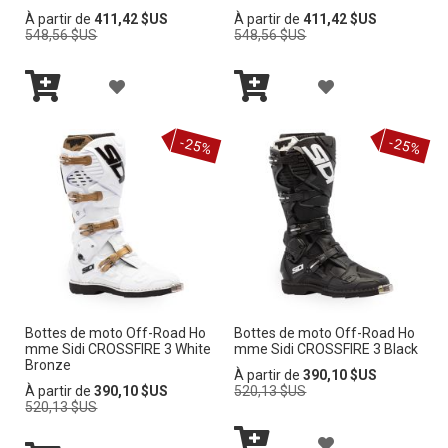
M
M
Prix
Prix
À partir de
411,42 $US
À partir de
411,42 $US
E
E
normal
normal
548,56 $US
548,56 $US
A
A
L
L
A
A
I
I
Ajouter
Ajouter
J
J
au
au
-25%
-25%
panier
panier
S
S
O
O
T
T
U
U
E
E
T
T
D’E
D’E
E
E
N
N
R
R
V
V
Bottes de moto Off-Road Ho
Bottes de moto Off-Road Ho
À
À
mme Sidi CROSSFIRE 3 White
mme Sidi CROSSFIRE 3 Black
I
I
Bronze
M
M
Prix
À partir de
390,10 $US
Prix
normal
À partir de
390,10 $US
520,13 $US
E
E
normal
520,13 $US
A
A
A
L
L