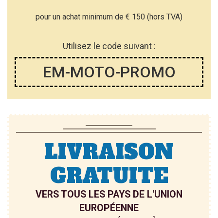
T
T
pour un achat minimum de € 150 (hors TVA)
E
E
D’E
Utilisez le code suivant :
D’E
N
EM-MOTO-PROMO
N
V
V
I
I
E
E
LIVRAISON
GRATUITE
VERS TOUS LES PAYS DE L'UNION
EUROPÉENNE