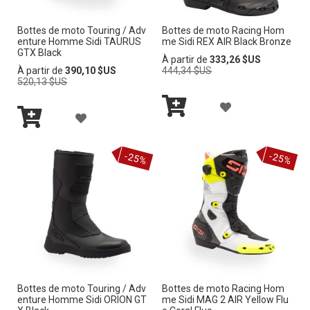
R
R
Bottes de moto Touring / Adv
Bottes de moto Racing Hom
À
À
enture Homme Sidi TAURUS
me Sidi REX AIR Black Bronze
GTX Black
M
M
Prix
À partir de
333,26 $US
Prix
normal
À partir de
390,10 $US
444,34 $US
normal
520,13 $US
A
A
A
L
L
A
Ajouter
J
I
I
Ajouter
au
J
au
panier
O
-25%
-25%
panier
S
S
O
U
T
T
U
T
E
E
T
E
D’E
D’E
E
R
N
N
R
À
V
V
Bottes de moto Touring / Adv
Bottes de moto Racing Hom
À
enture Homme Sidi ORION GT
me Sidi MAG 2 AIR Yellow Flu
M
I
I