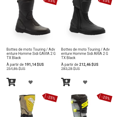
-25%
-25%
S
S
O
U
T
T
U
T
E
E
T
E
D’E
D’E
E
R
N
N
R
À
V
V
Bottes de moto Touring / Adv
Bottes de moto Touring / Adv
À
enture Homme Sidi GAVIA 2 G
enture Homme Sidi ARIA 2 G
M
I
I
TX Black
TX Black
M
Prix
Prix
À partir de
191,14 $US
À partir de
212,46 $US
A
E
E
normal
normal
254,86 $US
283,28 $US
A
L
L
A
A
I
I
Ajouter
Ajouter
J
J
au
au
S
-25%
-25%
panier
panier
S
O
O
T
T
U
U
E
E