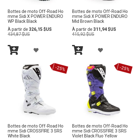
R
R
V
V
Bottes de moto Off-Road Ho
Bottes de moto Off-Road Ho
À
À
mme Sidi X POWER ENDURO
mme Sidi X POWER ENDURO
I
I
WP Black Black
Mid Brown Black
M
M
Prix
Prix
À partir de
326,15 $US
À partir de
311,94 $US
E
E
normal
normal
434,87 $US
415,92 $US
A
A
L
L
A
A
I
I
Ajouter
Ajouter
J
J
au
au
-25%
-25%
panier
panier
S
S
O
O
T
T
U
U
E
E
T
T
D’E
D’E
E
E
N
N
R
R
V
V
Bottes de moto Off-Road Ho
Bottes de moto Off-Road Ho
À
À
mme Sidi CROSSFIRE 3 SRS
mme Sidi CROSSFIRE 3 SRS
I
I
White Black
Violet Black Fluo Yellow