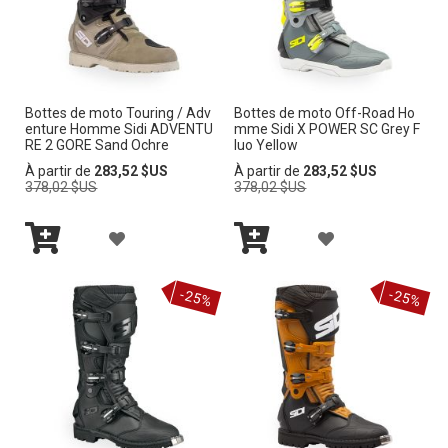
T
T
D’E
D’E
E
E
N
N
R
R
V
V
Bottes de moto Touring / Adv
Bottes de moto Off-Road Ho
À
À
I
enture Homme Sidi ADVENTU
mme Sidi X POWER SC Grey F
I
RE 2 GORE Sand Ochre
luo Yellow
M
M
E
Prix
Prix
À partir de
283,52 $US
À partir de
283,52 $US
E
normal
normal
378,02 $US
378,02 $US
A
A
L
L
A
A
I
I
Ajouter
Ajouter
J
J
au
au
-25%
-25%
panier
panier
S
S
O
O
T
T
U
U
E
E
T
T
D’E
D’E
E
E
N
N