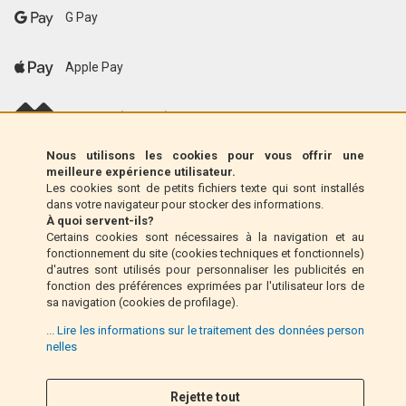
G Pay
Apple Pay
scalapay (EU only)
Nous utilisons les cookies pour vous offrir une
Klarna (UE uniquement)
meilleure expérience utilisateur.
Les cookies sont de petits fichiers texte qui sont installés
dans votre navigateur pour stocker des informations.
Mandat postal (Italie uniquement)
À quoi servent-ils?
Certains cookies sont nécessaires à la navigation et au
fonctionnement du site (cookies techniques et fonctionnels)
Paiement à la livraison (Italie uniquement)
d'autres sont utilisés pour personnaliser les publicités en
fonction des préférences exprimées par l'utilisateur lors de
sa navigation (cookies de profilage).
Pay Pal
... Lire les informations sur le traitement des données person
nelles
Rejette tout
Suivez nous