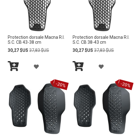
c
r
o
i
s
s
Protection dorsale Macna R.I.
Protection dorsale Macna R.I.
a
S.C. CB 43-38 cm
S.C. CB 38-43 cm
n
Prix
Prix
Prix
Prix
30,27 $US
37,83 $US
30,27 $US
37,83 $US
t
Spécial
normal
Spécial
normal
A
A
Ajouter
Ajouter
J
J
au
au
-20%
-20%
panier
panier
O
O
U
U
T
T
E
E
R
R