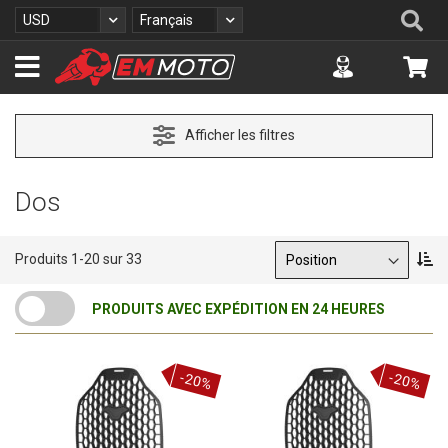
A
Re
Devise
Langue
USD
Français
l
l
Accuont
Mo
e
z
a
u
Afficher les filtres
c
o
n
Dos
t
e
n
Trier par
P
Produits
1
-
20
sur
33
u
a
r
PRODUITS AVEC EXPÉDITION EN 24 HEURES
o
r
d
r
-20%
-20%
e
d
é