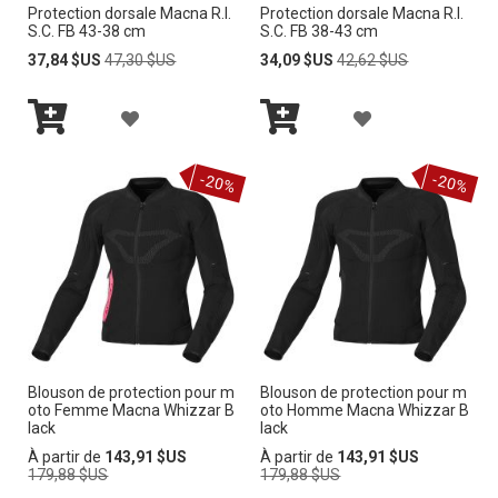
Protection dorsale Macna R.I.
Protection dorsale Macna R.I.
À
À
S.C. FB 43-38 cm
S.C. FB 38-43 cm
M
M
Prix
Prix
Prix
Prix
37,84 $US
47,30 $US
34,09 $US
42,62 $US
Spécial
normal
Spécial
normal
A
A
A
A
L
L
Ajouter
Ajouter
J
J
au
au
I
I
-20%
-20%
panier
panier
O
O
S
S
U
U
T
T
T
T
E
E
E
E
D’E
D’E
R
R
N
N
Blouson de protection pour m
Blouson de protection pour m
À
À
oto Femme Macna Whizzar B
oto Homme Macna Whizzar B
V
V
lack
lack
M
M
Prix
Prix
À partir de
143,91 $US
À partir de
143,91 $US
I
I
normal
normal
179,88 $US
179,88 $US
A
A