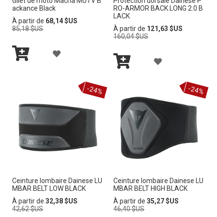
Gilet de moto Macna MUTV B
Protection dorsale Dainese P
À
À
V
V
ackance Black
RO-ARMOR BACK LONG 2.0 B
LACK
M
M
Prix
À partir de
68,14 $US
I
I
normal
Prix
85,18 $US
À partir de
121,63 $US
normal
160,04 $US
A
A
E
E
A
L
L
A
Ajouter
J
I
I
au
Ajouter
J
panier
au
O
-24%
-24%
panier
S
S
O
U
T
T
U
T
E
E
T
E
D’E
D’E
E
R
N
N
R
À
V
V
Ceinture lombaire Dainese LU
Ceinture lombaire Dainese LU
À
MBAR BELT LOW BLACK
MBAR BELT HIGH BLACK
M
I
I
M
Prix
Prix
À partir de
32,38 $US
À partir de
35,27 $US
normal
normal
42,62 $US
46,40 $US
A
E
E