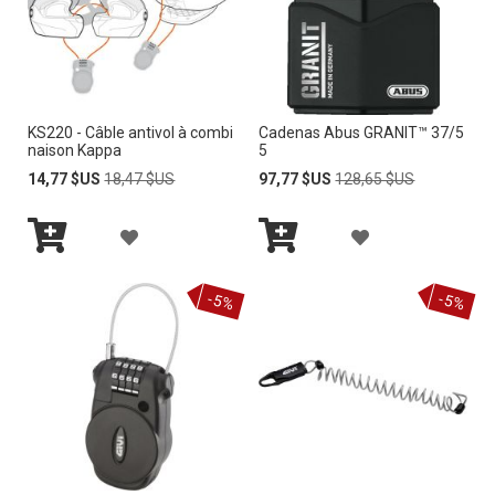
c
r
o
i
s
s
KS220 - Câble antivol à combi
Cadenas Abus GRANIT™ 37/5
a
naison Kappa
5
n
Prix
Prix
Prix
Prix
14,77 $US
18,47 $US
97,77 $US
128,65 $US
t
Spécial
normal
Spécial
normal
A
A
Ajouter
Ajouter
J
J
au
au
panier
panier
-5%
-5%
O
O
U
U
T
T
E
E
R
R