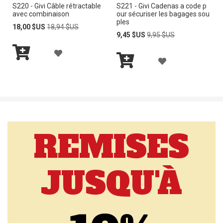
S220 - Givi Câble rétractable
S221 - Givi Cadenas a code p
À
À
avec combinaison
our sécuriser les bagages sou
ples
M
M
Prix
Prix
18,00 $US
18,94 $US
Spécial
normal
Prix
Prix
9,45 $US
9,95 $US
Spécial
normal
A
A
A
A
L
L
Ajouter
J
au
Ajouter
J
I
I
panier
au
O
panier
O
S
S
U
U
T
T
T
REMISES
T
E
E
E
E
D’E
D’E
R
JUSQU'À
R
N
N
À
À
V
V
M
M
I
I
A
A