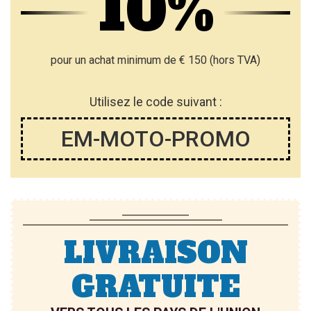
10%
E
E
L
L
I
I
pour un achat minimum de € 150 (hors TVA)
S
S
T
T
Utilisez le code suivant :
E
E
EM-MOTO-PROMO
D’E
D’E
N
N
V
V
I
I
E
LIVRAISON
E
GRATUITE