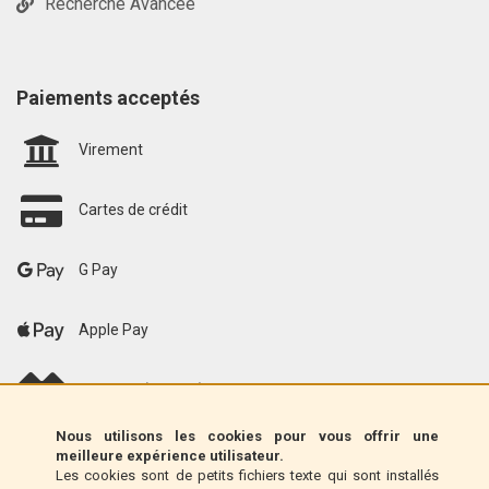
Recherche Avancée
Paiements acceptés
Virement
Cartes de crédit
G Pay
Apple Pay
scalapay (EU only)
Nous utilisons les cookies pour vous offrir une
Klarna (UE uniquement)
meilleure expérience utilisateur.
Les cookies sont de petits fichiers texte qui sont installés