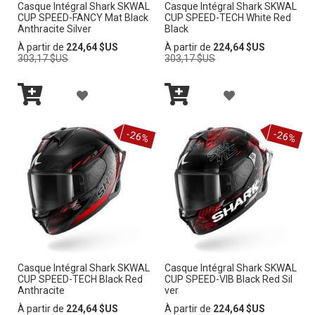
V
V
Casque Intégral Shark SKWAL
Casque Intégral Shark SKWAL
À
CUP SPEED-FANCY Mat Black
CUP SPEED-TECH White Red
M
I
I
Anthracite Silver
Black
M
Prix
Prix
À partir de
224,64 $US
À partir de
224,64 $US
A
E
E
normal
normal
303,17 $US
303,17 $US
A
L
L
A
A
I
I
Ajouter
Ajouter
J
J
au
au
S
-26%
-26%
panier
panier
S
O
O
T
T
U
U
E
E
T
T
D’E
D’E
E
E
N
N
R
R
V
V
Casque Intégral Shark SKWAL
Casque Intégral Shark SKWAL
À
À
I
CUP SPEED-TECH Black Red
CUP SPEED-VIB Black Red Sil
I
Anthracite
ver
M
M
E
Prix
Prix
À partir de
224,64 $US
À partir de
224,64 $US
E