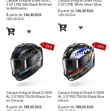
Casque Intégral Shark RIDILL
Casque Intégral Shark RIDILL
À
À
2 SP LYNE Mat Black Anthraci
2 SP LYNE White Silver Silver
I
I
te Anthracite
M
M
Prix
À partir de
140,40 $US
Prix
normal
À partir de
140,40 $US
189,48 $US
E
E
normal
189,48 $US
A
A
A
L
L
A
Ajouter
J
I
I
Ajouter
au
J
au
panier
O
-26%
-26%
panier
S
S
O
U
T
T
U
T
E
E
T
E
D’E
D’E
E
R
N
N
R
À
V
V
Casque Intégral Shark D-SKW
Casque Intégral Shark D-SKW
À
AL 3 STREETRUSH Black Gre
AL 3 STREETRUSH Black Blue
M
I
I
en Chrome
Chrom
M
Prix
Prix
À partir de
189,55 $US
À partir de
189,55 $US
A
E
E
normal
normal
255,79 $US
255,79 $US