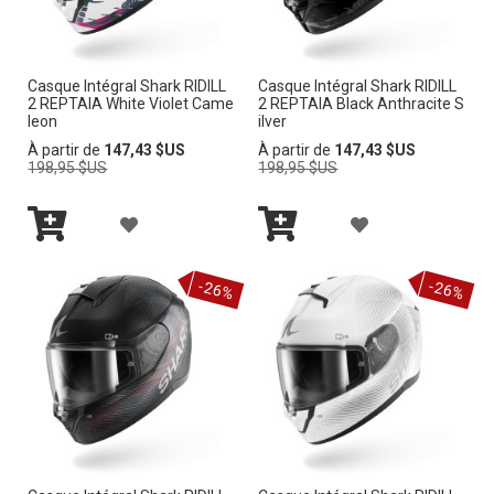
E
E
N
N
R
R
V
V
Casque Intégral Shark RIDILL
Casque Intégral Shark RIDILL
À
À
I
2 REPTAIA White Violet Came
2 REPTAIA Black Anthracite S
I
leon
ilver
M
M
E
Prix
Prix
À partir de
147,43 $US
À partir de
147,43 $US
E
normal
normal
198,95 $US
198,95 $US
A
A
L
L
A
A
I
I
Ajouter
Ajouter
J
J
au
au
-26%
-26%
panier
panier
S
S
O
O
T
T
U
U
E
E
T
T
D’E
D’E
E
E
N
N
R
R
V
V