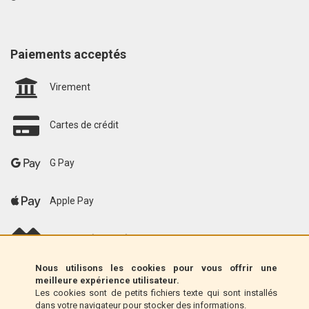
Paiements acceptés
Virement
Cartes de crédit
G Pay
Apple Pay
scalapay (EU only)
Nous utilisons les cookies pour vous offrir une
Klarna (UE uniquement)
meilleure expérience utilisateur.
Les cookies sont de petits fichiers texte qui sont installés
dans votre navigateur pour stocker des informations.