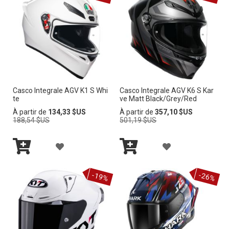
d
r
e
d
é
c
r
o
i
Casco Integrale AGV K1 S Whi
Casco Integrale AGV K6 S Kar
te
ve Matt Black/Grey/Red
s
s
Prix
Prix
À partir de
134,33 $US
À partir de
357,10 $US
normal
normal
188,54 $US
501,19 $US
a
n
t
A
A
Ajouter
Ajouter
J
J
au
au
-19%
-26%
panier
panier
O
O
U
U
T
T