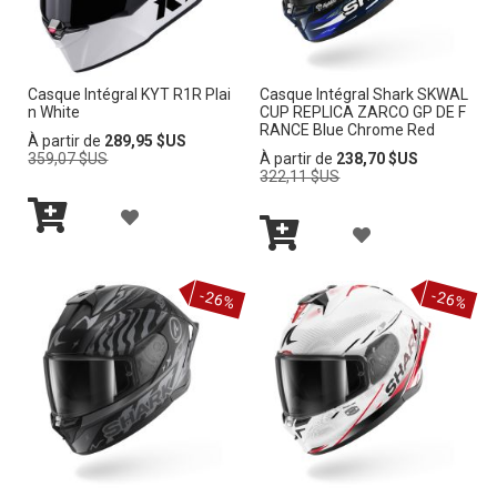
E
E
R
R
Casque Intégral KYT R1R Plai
Casque Intégral Shark SKWAL
À
À
n White
CUP REPLICA ZARCO GP DE F
RANCE Blue Chrome Red
M
M
Prix
À partir de
289,95 $US
normal
Prix
359,07 $US
À partir de
238,70 $US
normal
322,11 $US
A
A
A
L
L
A
Ajouter
J
I
I
au
Ajouter
J
panier
au
O
-26%
-26%
panier
S
S
O
U
T
T
U
T
E
E
T
E
D’E
D’E
E
R
N
N
R
À