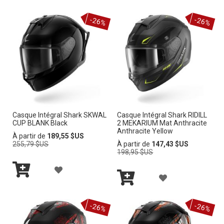
J
I
I
Ajouter
au
J
au
panier
O
-26%
-26%
panier
S
S
O
U
T
T
U
T
E
E
T
E
D’E
D’E
E
R
N
N
R
À
V
V
Casque Intégral Shark SKWAL
Casque Intégral Shark RIDILL
À
CUP BLANK Black
2 MEKARIUM Mat Anthracite
M
I
I
Anthracite Yellow
M
Prix
À partir de
189,55 $US
normal
Prix
255,79 $US
À partir de
147,43 $US
A
E
E
normal
198,95 $US
A
L
A
L
A
I
Ajouter
J
I
au
Ajouter
J
panier
au
S
O
-26%
-26%
panier
S
O
T
U