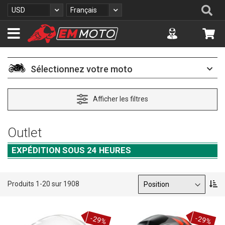
A
Re
Devise
Langue
USD
Français
l
l
Accuont
Mo
e
z
a
u
Sélectionnez votre moto
c
o
n
Afficher les filtres
t
e
n
Outlet
u
EXPÉDITION SOUS 24 HEURES
Trier par
P
Produits
1
-
20
sur
1908
a
r
o
-29%
-29%
r