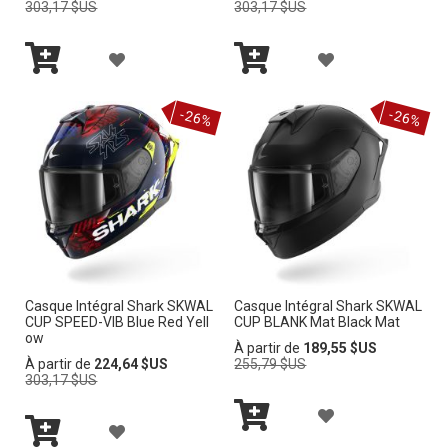
normal
normal
303,17 $US
303,17 $US
A
A
L
L
A
A
I
I
Ajouter
Ajouter
J
J
au
au
-26%
-26%
panier
panier
S
S
O
O
T
T
U
U
E
E
T
T
D’E
D’E
E
E
N
N
R
R
V
V
Casque Intégral Shark SKWAL
Casque Intégral Shark SKWAL
À
À
CUP SPEED-VIB Blue Red Yell
CUP BLANK Mat Black Mat
I
I
ow
M
M
Prix
À partir de
189,55 $US
Prix
normal
À partir de
224,64 $US
255,79 $US
E
E
normal
303,17 $US
A
A
A
L
L
A
Ajouter