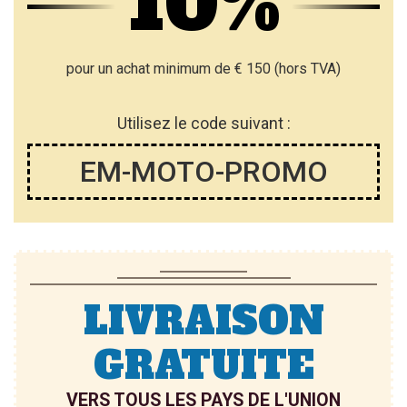
10%
S
S
T
T
pour un achat minimum de € 150 (hors TVA)
E
E
Utilisez le code suivant :
D’E
D’E
EM-MOTO-PROMO
N
N
V
V
I
I
E
E
LIVRAISON
GRATUITE
VERS TOUS LES PAYS DE L'UNION