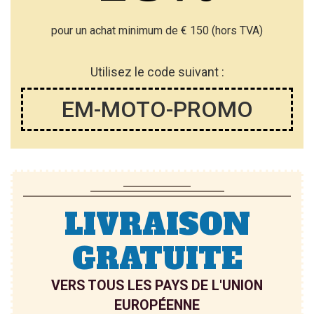
I
pour un achat minimum de € 150 (hors TVA)
S
T
Utilisez le code suivant :
E
EM-MOTO-PROMO
D’E
N
V
I
LIVRAISON
E
GRATUITE
VERS TOUS LES PAYS DE L'UNION
EUROPÉENNE