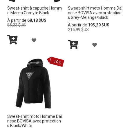
Sweat-shirt à capuche Homm
Sweat-shirt moto Homme Dai
À
À
e Macna Granyte Black
nese BOVISA avec protection
s Grey-Melange/Black
M
M
Prix
À partir de
68,18 $US
normal
Prix
85,23 $US
À partir de
195,29 $US
normal
216,99 $US
A
A
A
L
L
A
Ajouter
J
I
I
au
Ajouter
J
panier
au
O
-10%
panier
S
S
O
U
T
T
U
T
E
E
T
E
D’E
D’E
E
R
N
N
R
À
V
V
Sweat-shirt moto Homme Dai
À
nese BOVISA avec protection
M
I
I
s Black/White
M