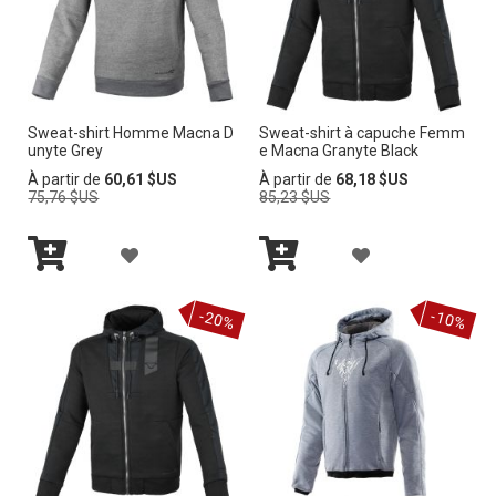
c
r
o
i
s
s
Sweat-shirt Homme Macna D
Sweat-shirt à capuche Femm
a
unyte Grey
e Macna Granyte Black
n
Prix
Prix
À partir de
60,61 $US
À partir de
68,18 $US
t
normal
normal
75,76 $US
85,23 $US
A
A
Ajouter
Ajouter
J
J
au
au
-20%
-10%
panier
panier
O
O
U
U
T
T
E
E
R
R