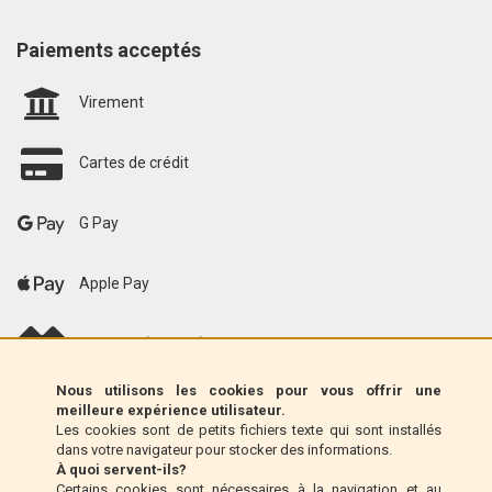
Paiements acceptés
Virement
Cartes de crédit
G Pay
Apple Pay
scalapay (EU only)
Nous utilisons les cookies pour vous offrir une
Klarna (UE uniquement)
meilleure expérience utilisateur.
Les cookies sont de petits fichiers texte qui sont installés
dans votre navigateur pour stocker des informations.
Mandat postal (Italie uniquement)
À quoi servent-ils?
Certains cookies sont nécessaires à la navigation et au