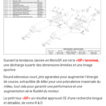
À
M
A
L
I
S
T
Suivant la tendance, lancée en MotoGP, est né le
«GP» terminal,
une décharge à partir des dimensions limitées et une image
E
sportive.
D’E
Round silencieux court, jets agrandies pour augmenter l'énergie
de course, extractible db-killer pour une polyvalence maximale du
N
milieu, tout cela pour garantir une performance et une
augmentation de la fluidité du moteur.
V
Le petit tour
«GP»
un résultat approuvé CE d'une recherche longue
I
et détaillée, de notre R & D.