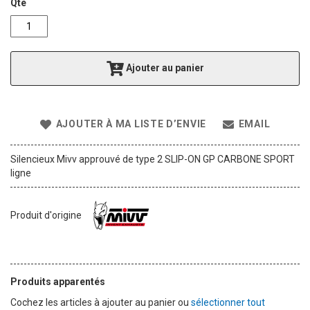
g
Qté
o
f
t
h
Ajouter au panier
e
i
m
a
AJOUTER À MA LISTE D’ENVIE
EMAIL
g
e
s
Silencieux Mivv approuvé de type 2 SLIP-ON GP CARBONE SPORT
g
ligne
a
l
l
Produit d'origine
e
r
y
Produits apparentés
Cochez les articles à ajouter au panier ou
sélectionner tout