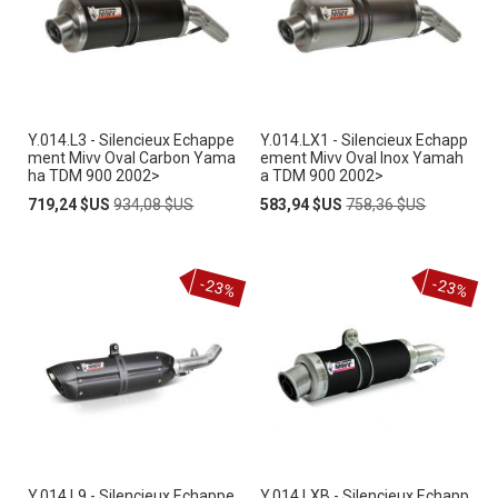
Y.014.L3 - Silencieux Echappe
Y.014.LX1 - Silencieux Echapp
ment Mivv Oval Carbon Yama
ement Mivv Oval Inox Yamah
ha TDM 900 2002>
a TDM 900 2002>
Prix
Prix
Prix
Prix
719,24 $US
934,08 $US
583,94 $US
758,36 $US
Spécial
normal
Spécial
normal
-23%
-23%
Y.014.L9 - Silencieux Echappe
Y.014.LXB - Silencieux Echapp