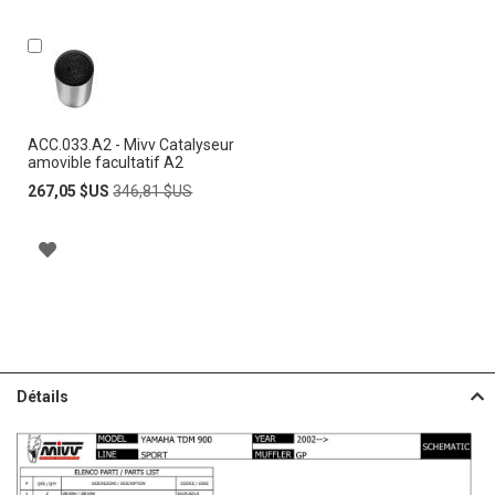
Ajouter
au
panier
ACC.033.A2 - Mivv Catalyseur
amovible facultatif A2
Prix
Prix
267,05 $US
346,81 $US
Spécial
normal
A
J
O
U
Détails
T
E
R