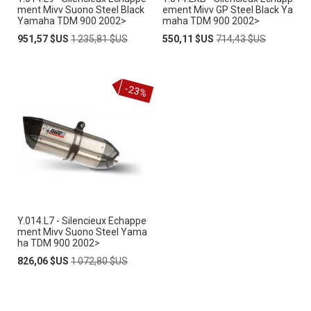
ment Mivv Suono Steel Black
ement Mivv GP Steel Black Ya
Yamaha TDM 900 2002>
maha TDM 900 2002>
Prix
Prix
Prix
Prix
951,57 $US
1 235,81 $US
550,11 $US
714,43 $US
Spécial
normal
Spécial
normal
-23%
Y.014.L7 - Silencieux Echappe
ment Mivv Suono Steel Yama
ha TDM 900 2002>
Prix
Prix
826,06 $US
1 072,80 $US
Spécial
normal