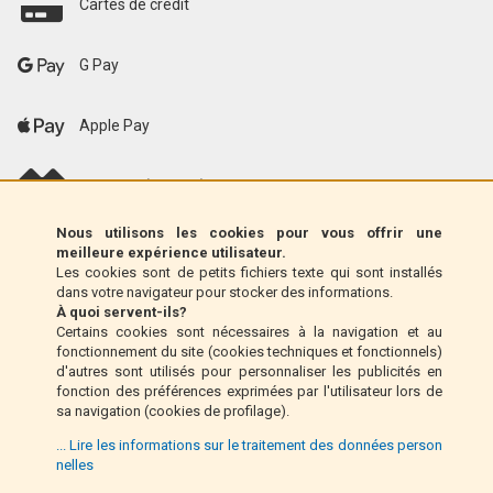
Cartes de crédit
G Pay
Apple Pay
scalapay (EU only)
Nous utilisons les cookies pour vous offrir une
Klarna (UE uniquement)
meilleure expérience utilisateur.
Les cookies sont de petits fichiers texte qui sont installés
dans votre navigateur pour stocker des informations.
Mandat postal (Italie uniquement)
À quoi servent-ils?
Certains cookies sont nécessaires à la navigation et au
fonctionnement du site (cookies techniques et fonctionnels)
Paiement à la livraison (Italie uniquement)
d'autres sont utilisés pour personnaliser les publicités en
fonction des préférences exprimées par l'utilisateur lors de
sa navigation (cookies de profilage).
Pay Pal
... Lire les informations sur le traitement des données person
nelles