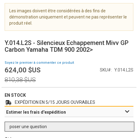
i
m
Les images doivent être considérées à des fins de
a
démonstration uniquement et peuvent ne pas représenter le
g
produit réel.
e
S
s
k
g
Y.014.L2S - Silencieux Echappement Mivv GP
i
a
Carbon Yamaha TDM 900 2002>
p
l
t
l
Soyez le premier à commenter ce produit
o
e
624,00 $US
Prix
SKU
Y.014.L2S
t
r
Spécial
h
Prix
y
810,38 $US
e
normal
b
e
EN STOCK
g
EXPÉDITION EN 5/15 JOURS OUVRABLES
i
Estimer les frais d'expédition
n
n
i
poser une question
n