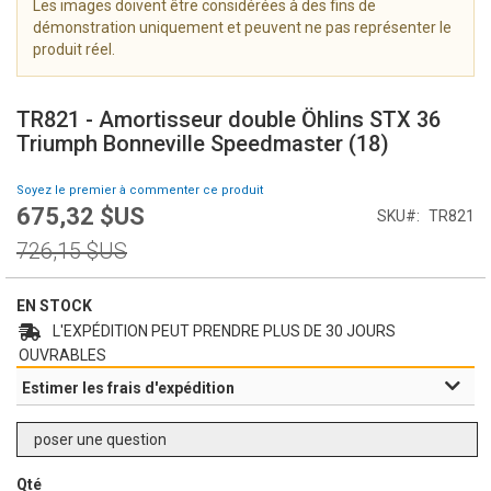
Les images doivent être considérées à des fins de
i
démonstration uniquement et peuvent ne pas représenter le
m
produit réel.
a
g
S
e
k
TR821 - Amortisseur double Öhlins STX 36
s
i
Triumph Bonneville Speedmaster (18)
g
p
a
t
Soyez le premier à commenter ce produit
l
o
675,32 $US
l
Prix
SKU
TR821
t
e
Spécial
h
Prix
726,15 $US
r
e
normal
y
b
e
EN STOCK
g
L'EXPÉDITION PEUT PRENDRE PLUS DE 30 JOURS
i
OUVRABLES
n
Estimer les frais d'expédition
n
i
n
poser une question
g
o
Qté