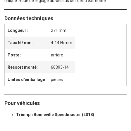
unique. Roue de réglage au-dessus de l'oeil d'extrémité.
Données techniques
Longueur :
271 mm
Taux N / mm:
4-14 N/mm
Poste :
arrière
Ressort monté:
66393-14
Unités d'emballage
pièces
Pour véhicules
Triumph Bonneville Speedmaster (2018)