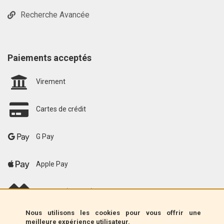
Recherche Avancée
Paiements acceptés
Virement
Cartes de crédit
G Pay
Apple Pay
scalapay (EU only)
Nous utilisons les cookies pour vous offrir une
Klarna (UE uniquement)
meilleure expérience utilisateur.