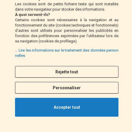
Les cookies sont de petits fichiers texte qui sont installés
dans votre navigateur pour stocker des informations.
Mandat postal (Italie uniquement)
À quoi servent-ils?
Certains cookies sont nécessaires à la navigation et au
fonctionnement du site (cookies techniques et fonctionnels)
Paiement à la livraison (Italie uniquement)
d'autres sont utilisés pour personnaliser les publicités en
fonction des préférences exprimées par l'utilisateur lors de
sa navigation (cookies de profilage).
Pay Pal
... Lire les informations sur le traitement des données person
nelles
Rejette tout
Suivez nous
F
I
a
n
Personnaliser
c
s
e
t
b
a
Accepter tout
o
g
o
r
k
a
©2021 EM MOTO s.r.l. P.IVA 01863100432. All Rights Reserved.
m