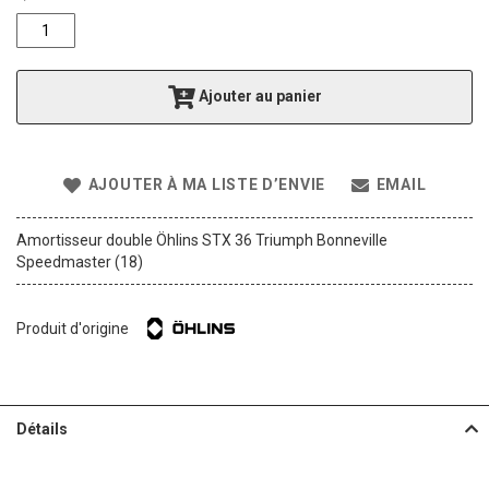
f
t
h
e
Ajouter au panier
i
m
a
g
AJOUTER À MA LISTE D’ENVIE
EMAIL
e
s
g
Amortisseur double Öhlins STX 36 Triumph Bonneville
a
Speedmaster (18)
l
l
e
Produit d'origine
r
y
Détails