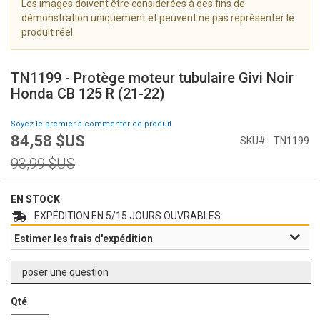
Les images doivent être considérées à des fins de
i
démonstration uniquement et peuvent ne pas représenter le
m
produit réel.
a
g
S
e
k
TN1199 - Protège moteur tubulaire Givi Noir
s
i
Honda CB 125 R (21-22)
g
p
a
t
Soyez le premier à commenter ce produit
l
o
84,58 $US
l
Prix
SKU
TN1199
t
e
Spécial
h
Prix
93,99 $US
r
e
normal
y
b
e
EN STOCK
g
EXPÉDITION EN 5/15 JOURS OUVRABLES
i
Estimer les frais d'expédition
n
n
i
poser une question
n
g
Qté
o