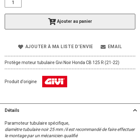
f
t
h
Ajouter au panier
e
i
m
a
AJOUTER À MA LISTE D’ENVIE
EMAIL
g
e
s
Protège moteur tubulaire Givi Noir Honda CB 125 R (21-22)
g
a
l
Produit d'origine
l
e
r
y
Détails
Paramoteur tubulaire spécifique,
diamètre tubulaire noir 25 mm /il est recommandé de faire effectuer
le montage par un mécanicien qualifié