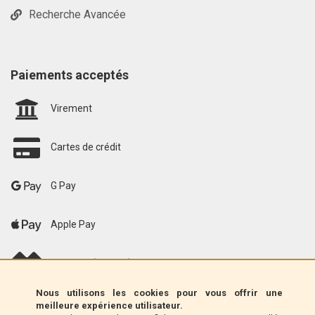
Recherche Avancée
Paiements acceptés
Virement
Cartes de crédit
G Pay
Apple Pay
scalapay (EU only)
Nous utilisons les cookies pour vous offrir une
Klarna (UE uniquement)
meilleure expérience utilisateur.