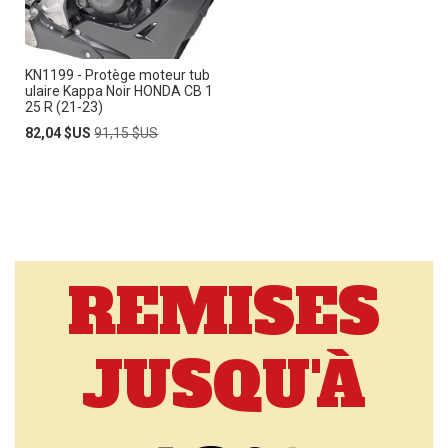
KN1199 - Protège moteur tub
ulaire Kappa Noir HONDA CB 1
25 R (21-23)
Prix
Prix
82,04 $US
91,15 $US
Spécial
normal
REMISES
JUSQU'À