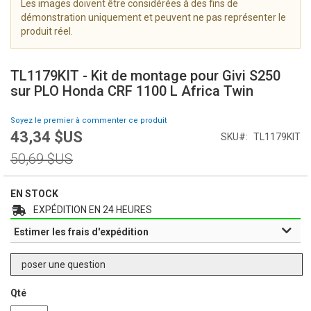
Les images doivent être considérées à des fins de
i
démonstration uniquement et peuvent ne pas représenter le
m
produit réel.
a
g
S
e
k
TL1179KIT - Kit de montage pour Givi S250
s
i
sur PLO Honda CRF 1100 L Africa Twin
g
p
a
t
Soyez le premier à commenter ce produit
l
o
43,34 $US
l
Prix
SKU
TL1179KIT
t
e
Spécial
h
Prix
50,69 $US
r
e
normal
y
b
e
EN STOCK
g
EXPÉDITION EN 24 HEURES
i
Estimer les frais d'expédition
n
n
i
poser une question
n
g
Qté
o