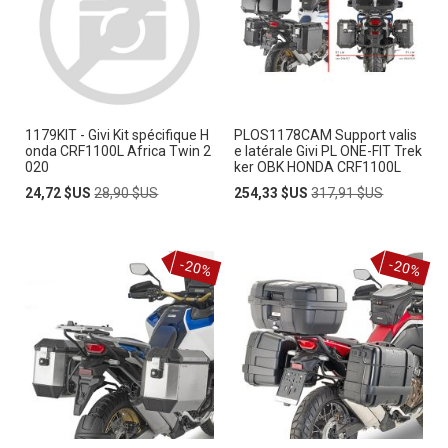
1179KIT - Givi Kit spécifique H
PLOS1178CAM Support valis
onda CRF1100L Africa Twin 2
e latérale Givi PL ONE-FIT Trek
020
ker OBK HONDA CRF1100L
Prix
Prix
Prix
Prix
24,72 $US
28,90 $US
254,33 $US
317,91 $US
Spécial
normal
Spécial
normal
-20%
-20%