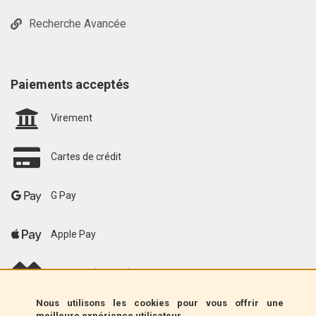
Recherche Avancée
Paiements acceptés
Virement
Cartes de crédit
G Pay
Apple Pay
scalapay (EU only)
Nous utilisons les cookies pour vous offrir une
Klarna (UE uniquement)
meilleure expérience utilisateur.