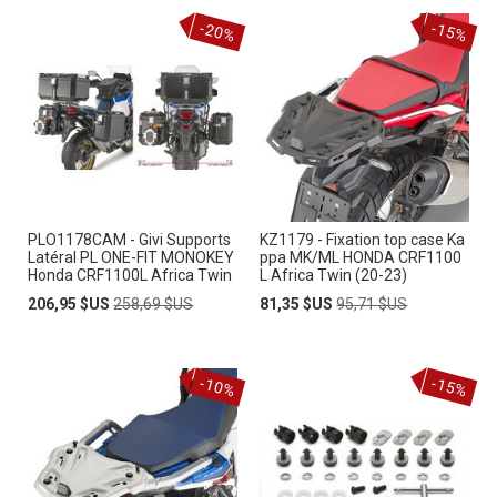
-20%
-15%
PLO1178CAM - Givi Supports
KZ1179 - Fixation top case Ka
Latéral PL ONE-FIT MONOKEY
ppa MK/ML HONDA CRF1100
Honda CRF1100L Africa Twin
L Africa Twin (20-23)
Prix
Prix
Prix
Prix
206,95 $US
258,69 $US
81,35 $US
95,71 $US
Spécial
normal
Spécial
normal
-10%
-15%