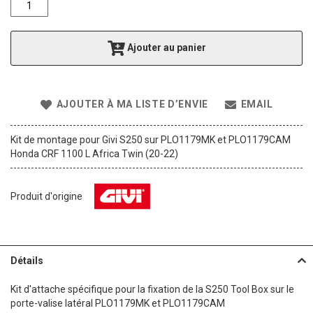
f
t
h
Ajouter au panier
e
i
m
a
AJOUTER À MA LISTE D’ENVIE
EMAIL
g
e
s
Kit de montage pour Givi S250 sur PLO1179MK et PLO1179CAM
g
Honda CRF 1100 L Africa Twin (20-22)
a
l
l
Produit d'origine
e
r
y
Détails
Kit d'attache spécifique pour la fixation de la S250 Tool Box sur le
porte-valise latéral PLO1179MK et PLO1179CAM