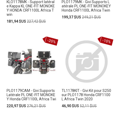
KLO1178MK - Support latéral
PLO1179MK - Givi Supports L
e Kappa KL ONE-FIT MONOKE
atérale PL ONE-FIT MONOKEY
Y HONDA CRF1100L Africa T
Honda CRF1100L Africa Twin
win
Prix
Prix
199,37 $US
249,21 $US
Prix
Prix
Spécial
normal
181,94 $US
227,42 $US
Spécial
normal
-20%
-10%
PLO1179CAM - Givi Supports
TL1178KIT - Givi Kit pour S250
Latérale PL ONE-FIT MONOKE
sur PLO1178 Honda CRF1100
Y Honda CRF1100L Africa Twi
L Africa Twin 2020
Prix
Prix
Prix
Prix
220,97 $US
276,21 $US
46,90 $US
52,11 $US
Spécial
normal
Spécial
normal