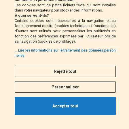
Les cookies sont de petits fichiers texte qui sont installés
dans votre navigateur pour stocker des informations.
Mandat postal (Italie uniquement)
À quoi servent-ils?
Certains cookies sont nécessaires à la navigation et au
fonctionnement du site (cookies techniques et fonctionnels)
Paiement à la livraison (Italie uniquement)
d'autres sont utilisés pour personnaliser les publicités en
fonction des préférences exprimées par l'utilisateur lors de
sa navigation (cookies de profilage).
Pay Pal
... Lire les informations sur le traitement des données person
nelles
Suivez nous
Rejette tout
F
I
a
n
Personnaliser
c
s
e
t
b
a
Accepter tout
o
g
o
r
k
a
©2021 EM MOTO s.r.l. P.IVA 01863100432. All Rights Reserved.
m