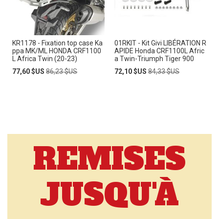
KR1178 - Fixation top case Ka
01RKIT - Kit Givi LIBÉRATION R
ppa MK/ML HONDA CRF1100
APIDE Honda CRF1100L Afric
L Africa Twin (20-23)
a Twin-Triumph Tiger 900
Prix
Prix
Prix
Prix
77,60 $US
86,23 $US
72,10 $US
84,33 $US
Spécial
normal
Spécial
normal
REMISES
JUSQU'À