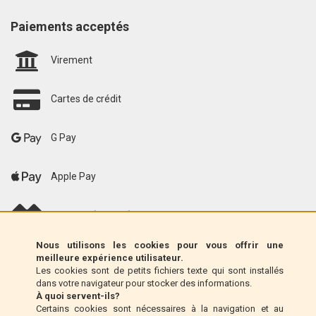
Paiements acceptés
Virement
Cartes de crédit
G Pay
Apple Pay
scalapay (EU only)
Nous utilisons les cookies pour vous offrir une
Klarna (UE uniquement)
meilleure expérience utilisateur.
Les cookies sont de petits fichiers texte qui sont installés
dans votre navigateur pour stocker des informations.
Mandat postal (Italie uniquement)
À quoi servent-ils?
Certains cookies sont nécessaires à la navigation et au