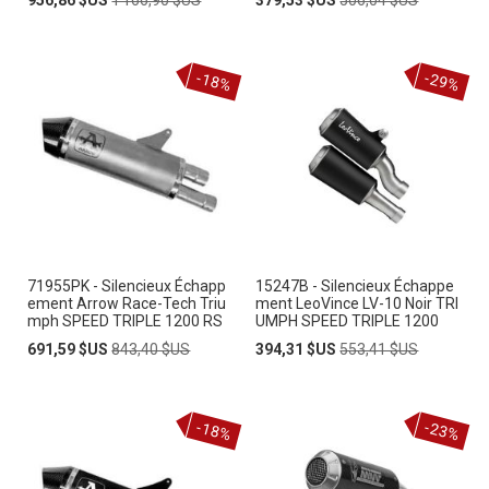
Spécial
normal
Spécial
normal
-18%
-29%
71955PK - Silencieux Échapp
15247B - Silencieux Échappe
ement Arrow Race-Tech Triu
ment LeoVince LV-10 Noir TRI
mph SPEED TRIPLE 1200 RS
UMPH SPEED TRIPLE 1200
Prix
Prix
Prix
Prix
691,59 $US
843,40 $US
394,31 $US
553,41 $US
Spécial
normal
Spécial
normal
-18%
-23%