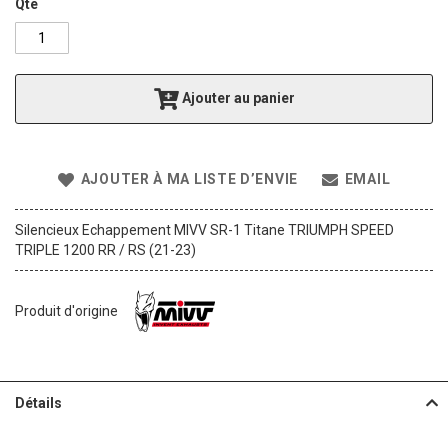
g
Qté
o
f
t
h
Ajouter au panier
e
i
m
a
AJOUTER À MA LISTE D’ENVIE
EMAIL
g
e
s
Silencieux Echappement MIVV SR-1 Titane TRIUMPH SPEED
g
TRIPLE 1200 RR / RS (21-23)
a
l
l
Produit d'origine
e
r
y
Détails