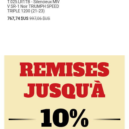
T.025.LR1TB - Silencieux MIV
V SR-1 Noir TRIUMPH SPEED
TRIPLE 1200 (21-23)
Prix
Prix
767,74 $US
997,06 $US
Spécial
normal
REMISES
JUSQU'À
10%