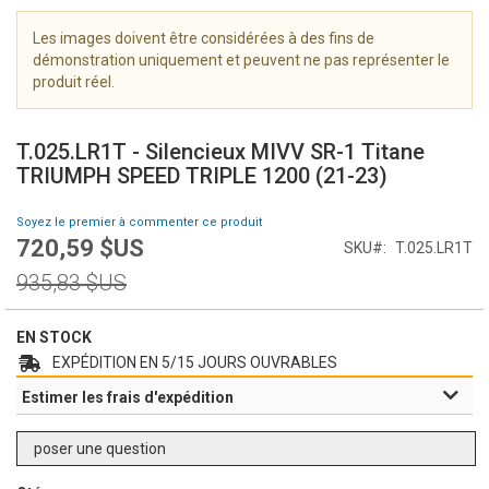
i
m
Les images doivent être considérées à des fins de
a
démonstration uniquement et peuvent ne pas représenter le
g
produit réel.
e
S
s
k
g
T.025.LR1T - Silencieux MIVV SR-1 Titane
i
a
TRIUMPH SPEED TRIPLE 1200 (21-23)
p
l
t
l
Soyez le premier à commenter ce produit
o
e
720,59 $US
Prix
SKU
T.025.LR1T
t
r
Spécial
h
Prix
y
935,83 $US
e
normal
b
e
EN STOCK
g
EXPÉDITION EN 5/15 JOURS OUVRABLES
i
Estimer les frais d'expédition
n
n
i
poser une question
n