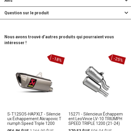
Avis
Question sur le produit
Nous avons trouvé d’autres produits qui pourraient vous
intéresser !
-18%
-25%
S-T12SO5-HAPXLT - Silencie
15271 - Silencieux Échappem
ux Échappement Akrapovic T
ent LeoVince LV-10 TRIUMPH
riumph Speed Triple 1200
SPEED TRIPLE 1200 (21-24)
Prix
Prix
Prix
Prix
956,86 $US
1 166,90 $US
379,53 $US
506,04 $US