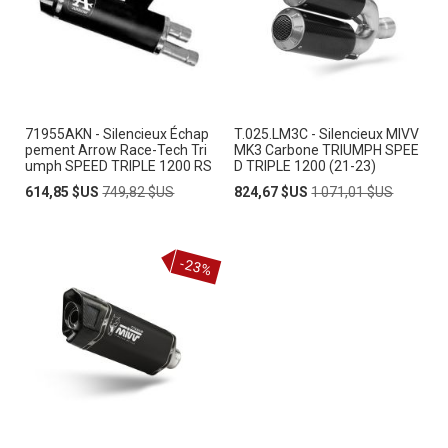
71955AKN - Silencieux Échap
T.025.LM3C - Silencieux MIVV
pement Arrow Race-Tech Tri
MK3 Carbone TRIUMPH SPEE
umph SPEED TRIPLE 1200 RS
D TRIPLE 1200 (21-23)
Prix
Prix
Prix
Prix
614,85 $US
749,82 $US
824,67 $US
1 071,01 $US
Spécial
normal
Spécial
normal
-23%