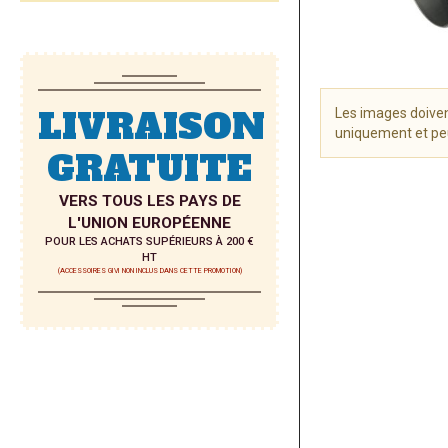
LIVRAISON
Les images doiven
uniquement et peu
GRATUITE
Skip
to
VERS TOUS LES PAYS DE
the
L'UNION EUROPÉENNE
beginning
POUR LES ACHATS SUPÉRIEURS À 200 €
of
HT
the
(ACCESSOIRES GIVI NON INCLUS DANS CETTE PROMOTION)
images
gallery