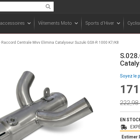
Rechercher
 accessoires
Vêtements Moto
Sports d'Hiver
Cycli
- Raccord Centrale Mivv Elimina Catalyseur Suzuki GSX-R 1000 K7/K8
S.028.
Catal
Soyez le 
171
Prix
Spécia
Prix
222,98
norma
EN STOC
EXPÉ
Estimer l