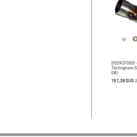
S059CF000I 
Termignoni S
08)
Prix
P
157,28 $US
Spécial
n