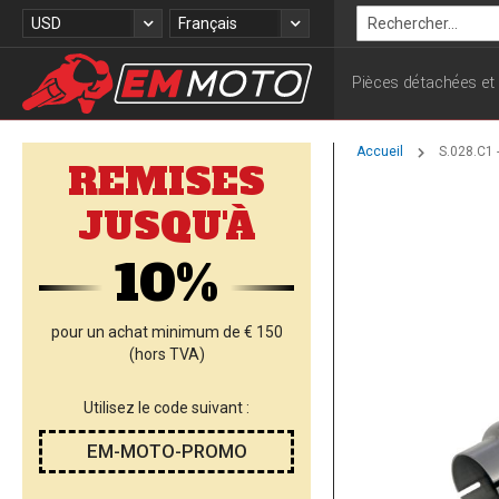
Allez
Devise
Langue
USD
Français
au
Rechercher
contenu
Pièces détachées et
Accueil
S.028.C1 
REMISES
Skip
JUSQU'À
to
the
10%
end
of
the
images
pour un achat minimum de € 150
gallery
(hors TVA)
Utilisez le code suivant :
EM-MOTO-PROMO