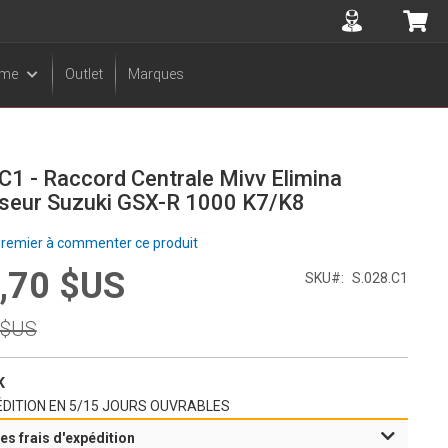
Accuont
Mo
sme
Outlet
Marques
C1 - Raccord Centrale Mivv Elimina
yseur Suzuki GSX-R 1000 K7/K8
premier à commenter ce produit
,70 $US
SKU
S.028.C1
l
 $US
l
K
DITION EN 5/15 JOURS OUVRABLES
es frais d'expédition