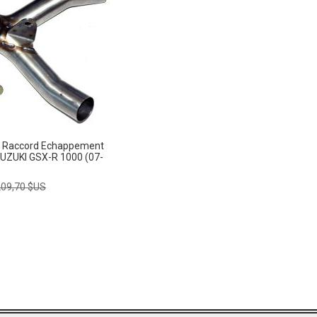
- Raccord Echappement
UZUKI GSX-R 1000 (07-
rix
209,70 $US
ormal