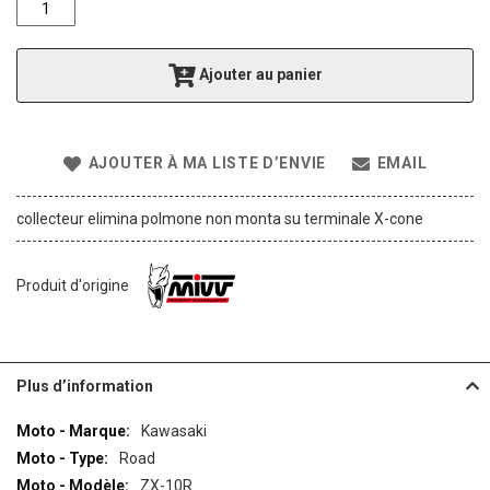
f
t
h
Ajouter au panier
e
i
m
a
AJOUTER À MA LISTE D’ENVIE
EMAIL
g
e
s
collecteur elimina polmone non monta su terminale X-cone
g
a
l
Produit d'origine
l
e
r
y
Plus d’information
Plus
Kawasaki
d’information
Road
ZX-10R