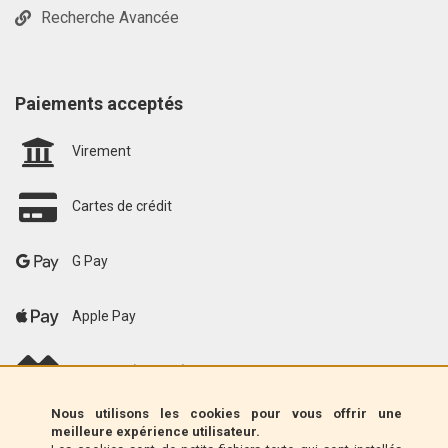
Recherche Avancée
Paiements acceptés
Virement
Cartes de crédit
G Pay
Apple Pay
scalapay (EU only)
Nous utilisons les cookies pour vous offrir une
Klarna (UE uniquement)
meilleure expérience utilisateur.