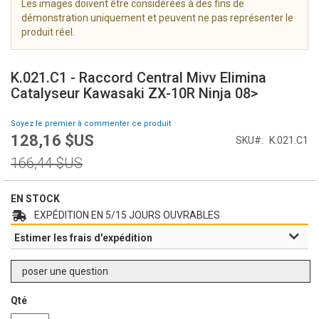
Les images doivent être considérées à des fins de
i
démonstration uniquement et peuvent ne pas représenter le
m
produit réel.
a
g
S
e
k
K.021.C1 - Raccord Central Mivv Elimina
s
i
Catalyseur Kawasaki ZX-10R Ninja 08>
g
p
a
t
Soyez le premier à commenter ce produit
l
o
128,16 $US
l
Prix
SKU
K.021.C1
t
e
Spécial
h
Prix
166,44 $US
r
e
normal
y
b
e
EN STOCK
g
EXPÉDITION EN 5/15 JOURS OUVRABLES
i
Estimer les frais d'expédition
n
n
i
poser une question
n
g
Qté
o