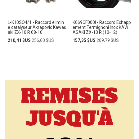
L-K10SO4/1 - Raccord elimin
K069CF000I - Raccord Echapp
e catalyseur Akrapovic Kawas
ement Termignoni Inox KAW
aki ZX-10 R 08-10
ASAKI ZX-10 R (10-12)
Prix
Prix
Prix
Prix
210,41 $US
256,60 $US
157,35 $US
209,79 $US
Spécial
normal
Spécial
normal
REMISES
JUSQU'À