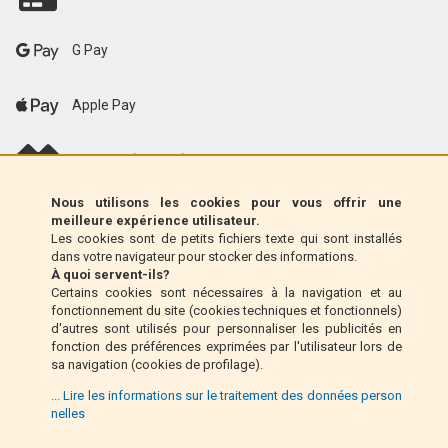
G Pay
Apple Pay
scalapay (EU only)
Nous utilisons les cookies pour vous offrir une
Klarna (UE uniquement)
meilleure expérience utilisateur.
Les cookies sont de petits fichiers texte qui sont installés
dans votre navigateur pour stocker des informations.
Mandat postal (Italie uniquement)
À quoi servent-ils?
Certains cookies sont nécessaires à la navigation et au
fonctionnement du site (cookies techniques et fonctionnels)
Paiement à la livraison (Italie uniquement)
d'autres sont utilisés pour personnaliser les publicités en
fonction des préférences exprimées par l'utilisateur lors de
sa navigation (cookies de profilage).
Pay Pal
... Lire les informations sur le traitement des données person
nelles