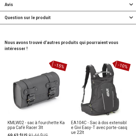
Avis
Question sur le produit
Nous avons trouvé d’autres produits qui pourraient vous
intéresser !
-15%
-10%
KMLW02 - sac à fourchette Ka
EA104C - Sac à dos extensibl
ppa Cafè Racer 3lt
e Givi Easy-T avec porte-casq
ue 22lt
Prix
Prix
69,63 $US
81,44 $US