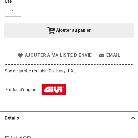
g
Qté
o
f
t
h
Ajouter au panier
e
i
m
a
AJOUTER À MA LISTE D’ENVIE
EMAIL
g
e
s
Sac de jambe réglable Givi Easy-T XL
g
a
l
Produit d'origine
l
e
r
y
Détails