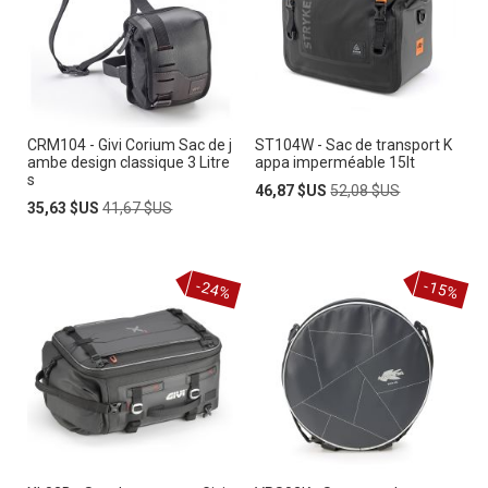
CRM104 - Givi Corium Sac de j
ST104W - Sac de transport K
ambe design classique 3 Litre
appa imperméable 15lt
s
Prix
Prix
46,87 $US
52,08 $US
Prix
Prix
Spécial
normal
35,63 $US
41,67 $US
Spécial
normal
-24%
-15%