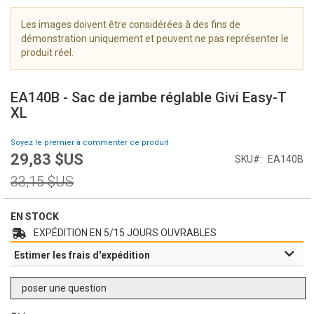
i
m
Les images doivent être considérées à des fins de
a
démonstration uniquement et peuvent ne pas représenter le
g
produit réel.
e
S
s
k
g
EA140B - Sac de jambe réglable Givi Easy-T
i
a
XL
p
l
t
l
Soyez le premier à commenter ce produit
o
e
29,83 $US
Prix
SKU
EA140B
t
r
Spécial
h
Prix
y
33,15 $US
e
normal
b
e
EN STOCK
g
EXPÉDITION EN 5/15 JOURS OUVRABLES
i
Estimer les frais d'expédition
n
n
i
poser une question
n