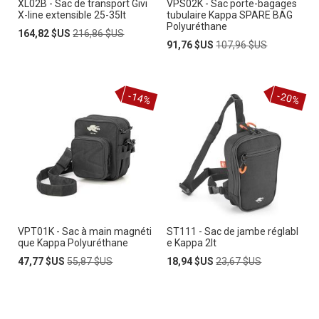
XL02B - Sac de transport Givi
VPS02K - Sac porte-bagages
X-line extensible 25-35lt
tubulaire Kappa SPARE BAG
Polyuréthane
Prix
Prix
164,82 $US
216,86 $US
Spécial
normal
Prix
Prix
91,76 $US
107,96 $US
Spécial
normal
-14%
-20%
VPT01K - Sac à main magnéti
ST111 - Sac de jambe réglabl
que Kappa Polyuréthane
e Kappa 2lt
Prix
Prix
Prix
Prix
47,77 $US
55,87 $US
18,94 $US
23,67 $US
Spécial
normal
Spécial
normal