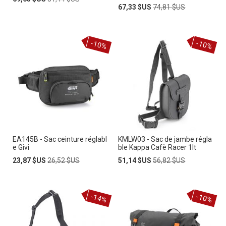
Spécial
normal
Prix
Prix
67,33 $US
74,81 $US
Spécial
normal
-10%
-10%
EA145B - Sac ceinture réglabl
KMLW03 - Sac de jambe régla
e Givi
ble Kappa Cafè Racer 1lt
Prix
Prix
Prix
Prix
23,87 $US
26,52 $US
51,14 $US
56,82 $US
Spécial
normal
Spécial
normal
-14%
-10%