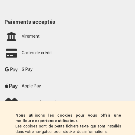
Paiements acceptés
Virement
Cartes de crédit
G Pay
Apple Pay
scalapay (EU only)
Nous utilisons les cookies pour vous offrir une
Klarna (UE uniquement)
meilleure expérience utilisateur.
Les cookies sont de petits fichiers texte qui sont installés
dans votre navigateur pour stocker des informations.