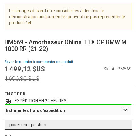
i
m
Les images doivent être considérées à des fins de
a
démonstration uniquement et peuvent ne pas représenter le
g
produit réel.
e
S
s
k
g
BM569 - Amortisseur Öhlins TTX GP BMW M
i
a
1000 RR (21-22)
p
l
t
l
Soyez le premier à commenter ce produit
o
e
1 499,12 $US
Prix
SKU
BM569
t
r
Spécial
h
Prix
y
1 696,80 $US
e
normal
b
e
EN STOCK
g
EXPÉDITION EN 24 HEURES
i
Estimer les frais d'expédition
n
n
i
poser une question
n