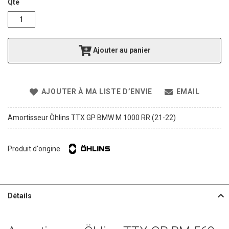
g
Qté
o
f
t
h
Ajouter au panier
e
i
m
a
AJOUTER À MA LISTE D’ENVIE
EMAIL
g
e
s
Amortisseur Öhlins TTX GP BMW M 1000 RR (21-22)
g
a
l
Produit d'origine
l
e
r
y
Détails