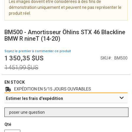
Les images doivent être considérées à des fins de
i
démonstration uniquement et peuvent ne pas représenter le
m
produit réel.
a
g
S
e
k
BM500 - Amortisseur Öhlins STX 46 Blackline
s
i
BMW R nineT (14-20)
g
p
a
t
Soyez le premier à commenter ce produit
l
o
1 350,35 $US
l
Prix
SKU
BM500
t
e
Spécial
h
Prix
1 451,99 $US
r
e
normal
y
b
e
EN STOCK
g
EXPÉDITION EN 5/15 JOURS OUVRABLES
i
Estimer les frais d'expédition
n
n
i
poser une question
n
g
Qté
o