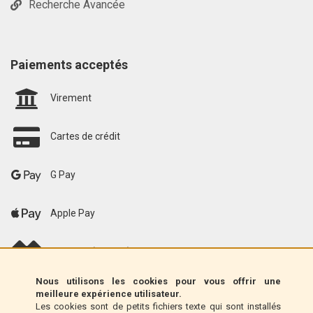
Recherche Avancée
Paiements acceptés
Virement
Cartes de crédit
G Pay
Apple Pay
scalapay (EU only)
Nous utilisons les cookies pour vous offrir une
Klarna (UE uniquement)
meilleure expérience utilisateur.
Les cookies sont de petits fichiers texte qui sont installés