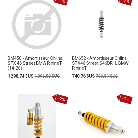
-7%
-7%
BM450 - Amortisseur Öhlins
BM652 - Amortisseur Ohlins
STX 46 Street BMW R nineT
STX46 Street S46DR1L BMW
(14-20)
R nineT
Prix
Prix
Prix
Prix
1 298,74 $US
1 396,50 $US
740,76 $US
796,51 $US
Spécial
normal
Spécial
normal
-7%
-7%