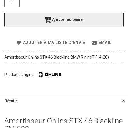
f
t
h
Ajouter au panier
e
i
m
a
AJOUTER À MA LISTE D’ENVIE
EMAIL
g
e
s
Amortisseur Öhlins STX 46 Blackline BMW R nineT (14-20)
g
a
l
Produit d'origine
l
e
r
y
Détails
Amortisseur Öhlins STX 46 Blackline