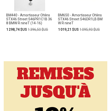
BM440 - Amortisseur Ohlins
BM650 - Amortisseur Ohlins
STX46 Street S46PR1C1B 36
STX46 Street S46DR1LB BM
8 BMW R nineT (14-16)
W R nineT
Prix
Prix
Prix
Prix
1 298,74 $US
1 396,50 $US
1 019,21 $US
1 095,93 $US
Spécial
normal
Spécial
normal
REMISES
JUSQU'À