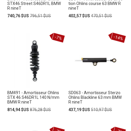
STX46 Street S46DR1L BMW
tion Ohlins course 63 BMW R
R nineT
nineT
Prix
Prix
Prix
Prix
740,76 $US
796,51 $US
402,57 $US
470,51 $US
Spécial
normal
Spécial
normal
-14%
-7%
BM491 - Amortisseur Ohlins
SD063 - Amortisseur Sterzo
STX 46 S46DR1L 140 N/mm
Ohlins Blackline 63 mm BMW
BMW R nineT
R nineT
Prix
Prix
Prix
Prix
814,94 $US
876,28 $US
437,19 $US
510,97 $US
Spécial
normal
Spécial
normal