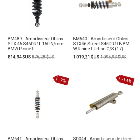
BM489 - Amortisseur Ohlins
BM640 - Amortisseur Ohlins
STX 46 S46DR1L 160 N/mm
STX46 Street S46DR1LB BM
BMW R nineT
W R nineT Urban G/S (17)
Prix
Prix
Prix
Prix
814,94 $US
876,28 $US
1 019,21 $US
1 095,93 $US
Spécial
normal
Spécial
normal
-14%
-7%
BM641 - Amortisseur Ohlins
SD044 - Amortisseur de direc