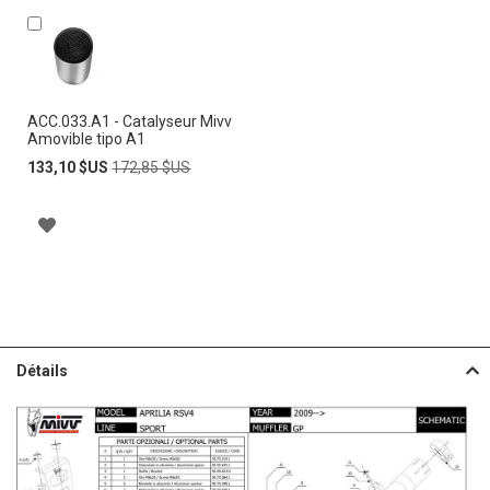
Ajouter
au
panier
ACC.033.A1 - Catalyseur Mivv
Amovible tipo A1
Prix
Prix
133,10 $US
172,85 $US
Spécial
normal
A
J
O
U
Détails
T
E
R