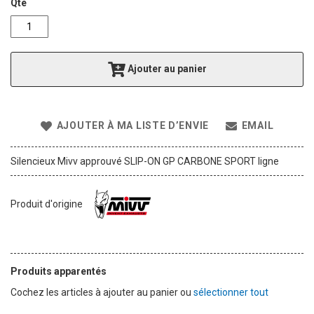
g
Qté
o
f
t
h
Ajouter au panier
e
i
m
a
AJOUTER À MA LISTE D’ENVIE
EMAIL
g
e
s
Silencieux Mivv approuvé SLIP-ON GP CARBONE SPORT ligne
g
a
l
Produit d'origine
l
e
r
y
Produits apparentés
Cochez les articles à ajouter au panier ou
sélectionner tout