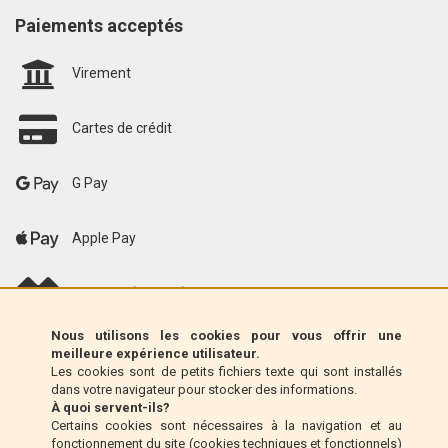
Paiements acceptés
Virement
Cartes de crédit
G Pay
Apple Pay
scalapay (EU only)
Nous utilisons les cookies pour vous offrir une
Klarna (UE uniquement)
meilleure expérience utilisateur.
Les cookies sont de petits fichiers texte qui sont installés
dans votre navigateur pour stocker des informations.
Mandat postal (Italie uniquement)
À quoi servent-ils?
Certains cookies sont nécessaires à la navigation et au
fonctionnement du site (cookies techniques et fonctionnels)