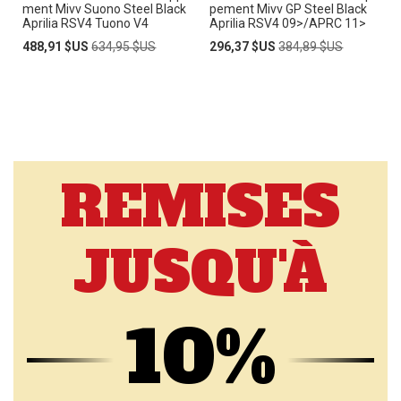
ment Mivv Suono Steel Black
pement Mivv GP Steel Black
Aprilia RSV4 Tuono V4
Aprilia RSV4 09>/APRC 11>
Prix
Prix
Prix
Prix
488,91 $US
634,95 $US
296,37 $US
384,89 $US
Spécial
normal
Spécial
normal
REMISES
JUSQU'À
10%