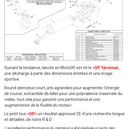
À
M
A
L
I
S
T
Suivant la tendance, lancée en MotoGP, est né le
«GP 'terminal,
une décharge à partir des dimensions limitées et une image
E
sportive.
D’E
Round silencieux court, jets agrandies pour augmenter l'énergie
de course, extractible db-killer pour une polyvalence maximale du
N
milieu, tout cela pour garantir une performance et une
augmentation de la fluidité du moteur.
V
Le petit tour
«GP»
un résultat approuvé CE d'une recherche longue
I
et détaillée, de notre R & D.
E
L'excellente performance du terminal a été réalisée à partir des