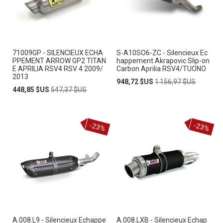
71009GP - SILENCIEUX ECHA
S-A10SO6-ZC - Silencieux Ec
PPEMENT ARROW GP2 TITAN
happement Akrapovic Slip-on
E APRILIA RSV4 RSV 4 2009/
Carbon Aprilia RSV4/TUONO
2013
Prix
Prix
948,72 $US
1 156,97 $US
Prix
Prix
Spécial
normal
448,85 $US
547,37 $US
Spécial
normal
-23%
-23%
A.008.L9 - Silencieux Echappe
A.008.LXB - Silencieux Echap