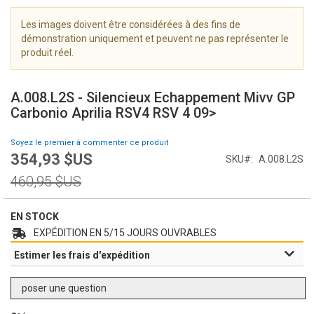
i
m
Les images doivent être considérées à des fins de
a
démonstration uniquement et peuvent ne pas représenter le
g
produit réel.
e
S
s
k
g
A.008.L2S - Silencieux Echappement Mivv GP
i
a
Carbonio Aprilia RSV4 RSV 4 09>
p
l
t
l
Soyez le premier à commenter ce produit
o
e
354,93 $US
Prix
SKU
A.008.L2S
t
r
Spécial
h
Prix
y
460,95 $US
e
normal
b
e
EN STOCK
g
EXPÉDITION EN 5/15 JOURS OUVRABLES
i
Estimer les frais d'expédition
n
n
i
poser une question
n