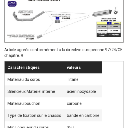
R
R
À
À
M
M
A
A
L
L
Article agréés conformément à la directive européenne 97/24/CE
I
I
chapitre. 9
S
S
Caractéristiques
valeurs
T
T
Matériau du corps
Titane
E
E
Silencieux Matériel interne
acier inoxydable
D’E
D’E
Matériau bouchon
carbone
N
N
V
V
Type de fixation sur le châssis
bande en carbone
I
I
Mm Longueur du corps
350