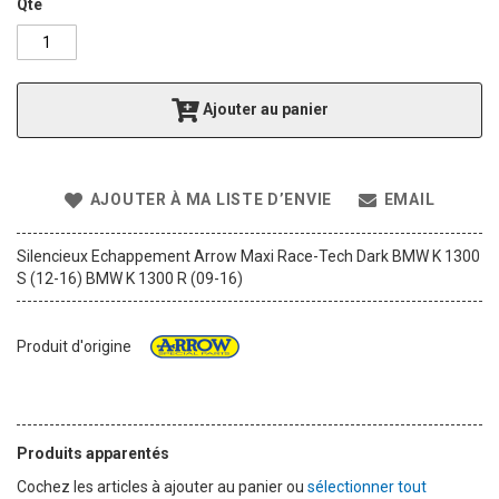
g
Qté
o
f
t
h
Ajouter au panier
e
i
m
a
AJOUTER À MA LISTE D’ENVIE
EMAIL
g
e
s
Silencieux Echappement Arrow Maxi Race-Tech Dark BMW K 1300
g
S (12-16) BMW K 1300 R (09-16)
a
l
l
Produit d'origine
e
r
y
Produits apparentés
Cochez les articles à ajouter au panier ou
sélectionner tout