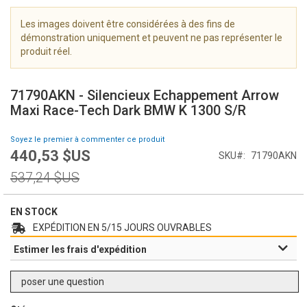
i
m
Les images doivent être considérées à des fins de
a
démonstration uniquement et peuvent ne pas représenter le
g
produit réel.
e
S
s
k
g
71790AKN - Silencieux Echappement Arrow
i
a
Maxi Race-Tech Dark BMW K 1300 S/R
p
l
t
l
Soyez le premier à commenter ce produit
o
e
440,53 $US
Prix
SKU
71790AKN
t
r
Spécial
h
Prix
y
537,24 $US
e
normal
b
e
EN STOCK
g
EXPÉDITION EN 5/15 JOURS OUVRABLES
i
Estimer les frais d'expédition
n
n
i
poser une question
n