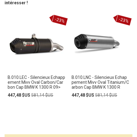
intéresser !
-23%
-23%
B.010.LEC - Silencieux Echapp
B.010.LNC - Silencieux Echap
ement Mivv Oval Carbon/Car
pement Mivv Oval Titanium/C
bon Cap BMW K 1300 R 09>
arbon Cap BMW K 1300 R
Prix
Prix
Prix
Prix
447,48 $US
581,14 $US
447,48 $US
581,14 $US
Spécial
normal
Spécial
normal