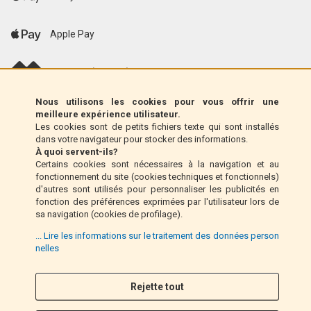
Apple Pay
scalapay (EU only)
Nous utilisons les cookies pour vous offrir une
Klarna (UE uniquement)
meilleure expérience utilisateur.
Les cookies sont de petits fichiers texte qui sont installés
dans votre navigateur pour stocker des informations.
Mandat postal (Italie uniquement)
À quoi servent-ils?
Certains cookies sont nécessaires à la navigation et au
fonctionnement du site (cookies techniques et fonctionnels)
Paiement à la livraison (Italie uniquement)
d'autres sont utilisés pour personnaliser les publicités en
fonction des préférences exprimées par l'utilisateur lors de
sa navigation (cookies de profilage).
Pay Pal
... Lire les informations sur le traitement des données person
nelles
Rejette tout
Suivez nous
F
I