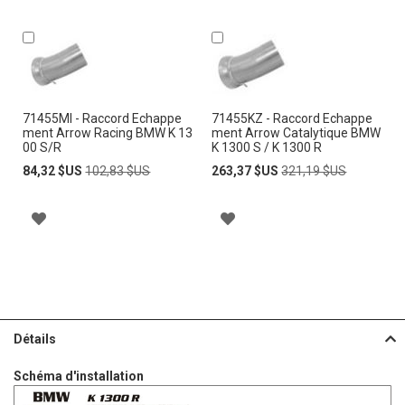
Ajouter
Ajouter
au
au
panier
panier
71455MI - Raccord Echappe
71455KZ - Raccord Echappe
ment Arrow Racing BMW K 13
ment Arrow Catalytique BMW
00 S/R
K 1300 S / K 1300 R
Prix
Prix
Prix
Prix
84,32 $US
102,83 $US
263,37 $US
321,19 $US
Spécial
normal
Spécial
normal
A
A
J
J
O
O
U
U
Détails
T
T
Schéma d'installation
E
E