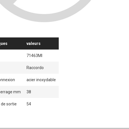
ques
valeurs
71463MI
Raccordo
onnexion
acier inoxydable
serrage mm
38
de sortie
54