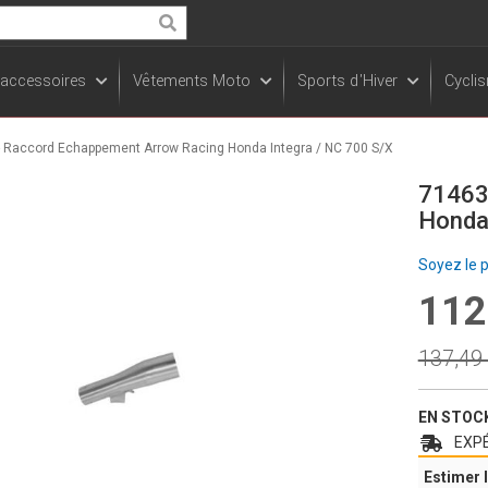
Rechercher
 accessoires
Vêtements Moto
Sports d'Hiver
Cycli
- Raccord Echappement Arrow Racing Honda Integra / NC 700 S/X
71463
Honda 
Soyez le 
112
Prix
Spécia
Prix
137,49
norma
EN STOC
EXPÉ
Estimer l