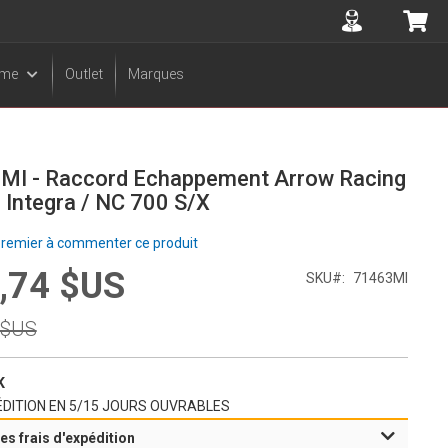
Accuont
Mo
sme
Outlet
Marques
MI - Raccord Echappement Arrow Racing
Integra / NC 700 S/X
premier à commenter ce produit
,74 $US
SKU
71463MI
l
 $US
l
K
DITION EN 5/15 JOURS OUVRABLES
es frais d'expédition