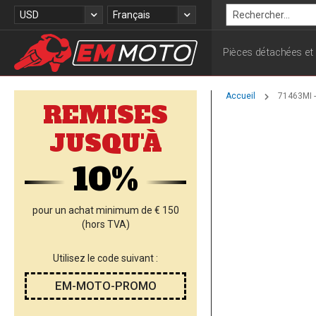
Allez
Devise
Langue
USD
Français
au
Rechercher
contenu
Pièces détachées et
Accueil
71463MI 
REMISES
Skip
JUSQU'À
to
the
10%
end
of
the
images
pour un achat minimum de € 150
gallery
(hors TVA)
Utilisez le code suivant :
EM-MOTO-PROMO