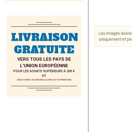
LIVRAISON
Les images doiven
uniquement et peu
GRATUITE
Skip
to
VERS TOUS LES PAYS DE
the
L'UNION EUROPÉENNE
beginning
POUR LES ACHATS SUPÉRIEURS À 200 €
of
HT
the
(ACCESSOIRES GIVI NON INCLUS DANS CETTE PROMOTION)
images
gallery