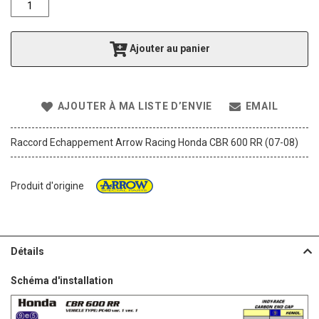
f
t
h
Ajouter au panier
e
i
m
a
AJOUTER À MA LISTE D’ENVIE
EMAIL
g
e
s
Raccord Echappement Arrow Racing Honda CBR 600 RR (07-08)
g
a
l
Produit d'origine
l
e
r
y
Détails
Schéma d'installation