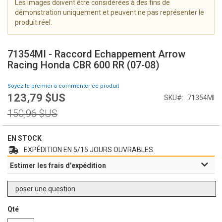
Les images doivent être considérées à des fins de
i
démonstration uniquement et peuvent ne pas représenter le
m
produit réel.
a
g
S
e
k
71354MI - Raccord Echappement Arrow
s
i
Racing Honda CBR 600 RR (07-08)
g
p
a
t
Soyez le premier à commenter ce produit
l
o
123,79 $US
l
Prix
SKU
71354MI
t
e
Spécial
h
Prix
150,96 $US
r
e
normal
y
b
e
EN STOCK
g
EXPÉDITION EN 5/15 JOURS OUVRABLES
i
Estimer les frais d'expédition
n
n
i
poser une question
n
g
Qté
o