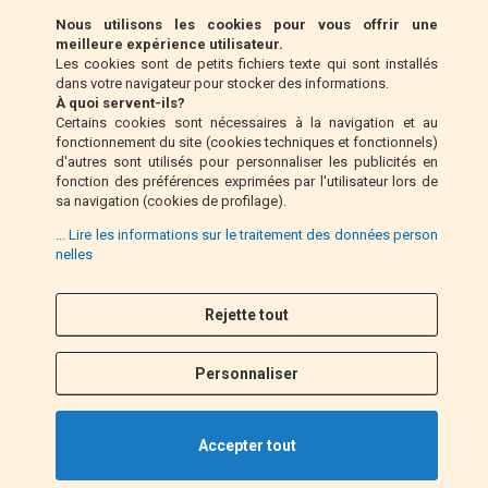
Nous utilisons les cookies pour vous offrir une
Klarna (UE uniquement)
meilleure expérience utilisateur.
Les cookies sont de petits fichiers texte qui sont installés
dans votre navigateur pour stocker des informations.
Mandat postal (Italie uniquement)
À quoi servent-ils?
Certains cookies sont nécessaires à la navigation et au
fonctionnement du site (cookies techniques et fonctionnels)
Paiement à la livraison (Italie uniquement)
d'autres sont utilisés pour personnaliser les publicités en
fonction des préférences exprimées par l'utilisateur lors de
sa navigation (cookies de profilage).
Pay Pal
... Lire les informations sur le traitement des données person
nelles
Rejette tout
Suivez nous
F
I
a
n
Personnaliser
c
s
e
t
b
a
Accepter tout
o
g
o
r