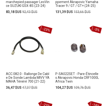
marchepied passager LeoVin
ppement Akrapovic Yamaha
ce SUZUKI GSX-8S (23-24)
Tracer 9 / GT / GT+ (24-25)
Prix
Prix
Prix
Prix
83,18 $US
92,43 $US
131,39 $US
153,66 $US
Spécial
normal
Spécial
normal
-23%
-5%
ACC.082.0 - Rallonge De Cabl
P-SA022SET - Pare-Étincelle
e De Sonde Lambda MIVV YA
s Akrapovic Honda CRF1000L
MAHA Ténéré 700 (21-22)
Africa Twin
Prix
Prix
Prix
Prix
36,47 $US
47,37 $US
104,27 $US
109,76 $US
Spécial
normal
Spécial
normal
-23%
-18%