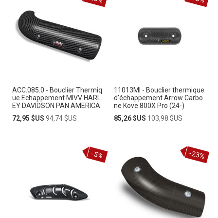
ACC.085.0 - Bouclier Thermiq
11013MI - Bouclier thermique
ue Echappement MIVV HARL
d'échappement Arrow Carbo
EY DAVIDSON PAN AMERICA
ne Kove 800X Pro (24-)
Prix
Prix
Prix
Prix
72,95 $US
94,74 $US
85,26 $US
103,98 $US
Spécial
normal
Spécial
normal
-23%
-5%