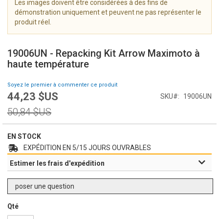
Les images doivent être considérées à des fins de
i
démonstration uniquement et peuvent ne pas représenter le
m
produit réel.
a
g
S
e
k
19006UN - Repacking Kit Arrow Maximoto à
s
i
haute température
g
p
a
t
Soyez le premier à commenter ce produit
l
o
44,23 $US
l
Prix
SKU
19006UN
t
e
Spécial
h
Prix
50,84 $US
r
e
normal
y
b
e
EN STOCK
g
EXPÉDITION EN 5/15 JOURS OUVRABLES
i
Estimer les frais d'expédition
n
n
i
poser une question
n
g
Qté
o