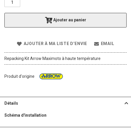
f
t
h
Ajouter au panier
e
i
m
a
AJOUTER À MA LISTE D’ENVIE
EMAIL
g
e
s
Repacking Kit Arrow Maximoto à haute température
g
a
l
Produit d'origine
l
e
r
y
Détails
Schéma d'installation