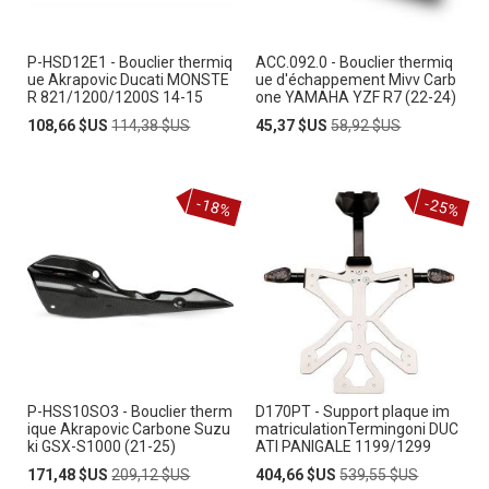
P-HSD12E1 - Bouclier thermiq
ACC.092.0 - Bouclier thermiq
ue Akrapovic Ducati MONSTE
ue d'échappement Mivv Carb
R 821/1200/1200S 14-15
one YAMAHA YZF R7 (22-24)
Prix
Prix
Prix
Prix
108,66 $US
114,38 $US
45,37 $US
58,92 $US
Spécial
normal
Spécial
normal
-18%
-25%
P-HSS10SO3 - Bouclier therm
D170PT - Support plaque im
ique Akrapovic Carbone Suzu
matriculationTermingoni DUC
ki GSX-S1000 (21-25)
ATI PANIGALE 1199/1299
Prix
Prix
Prix
Prix
171,48 $US
209,12 $US
404,66 $US
539,55 $US