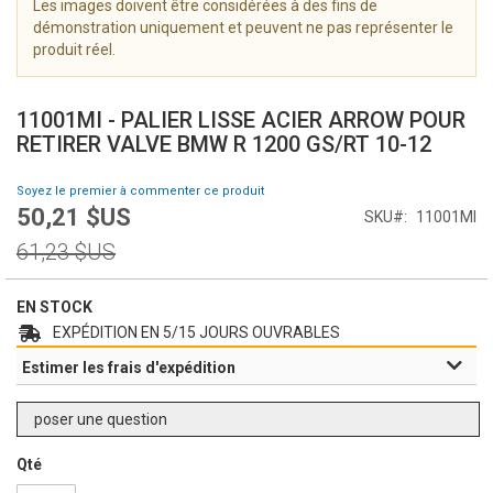
Les images doivent être considérées à des fins de
i
démonstration uniquement et peuvent ne pas représenter le
m
produit réel.
a
g
S
e
k
11001MI - PALIER LISSE ACIER ARROW POUR
s
i
RETIRER VALVE BMW R 1200 GS/RT 10-12
g
p
a
t
Soyez le premier à commenter ce produit
l
o
50,21 $US
l
Prix
SKU
11001MI
t
e
Spécial
h
Prix
61,23 $US
r
e
normal
y
b
e
EN STOCK
g
EXPÉDITION EN 5/15 JOURS OUVRABLES
i
Estimer les frais d'expédition
n
n
i
poser une question
n
g
Qté
o