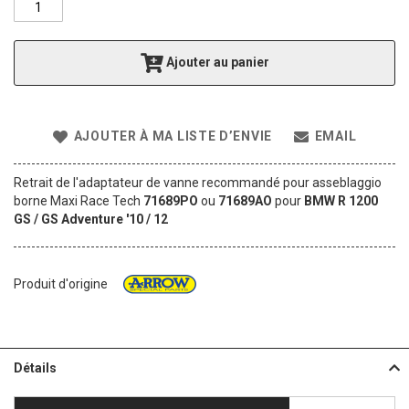
f
t
h
Ajouter au panier
e
i
m
a
AJOUTER À MA LISTE D’ENVIE
EMAIL
g
e
s
Retrait de l'adaptateur de vanne recommandé pour asseblaggio
g
borne Maxi Race Tech
71689PO
ou
71689AO
pour
BMW R 1200
a
GS / GS Adventure '10 / 12
l
l
e
r
Produit d'origine
y
Détails