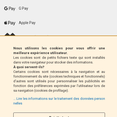
G Pay
Apple Pay
scalapay (EU only)
Nous utilisons les cookies pour vous offrir une
Klarna (UE uniquement)
meilleure expérience utilisateur.
Les cookies sont de petits fichiers texte qui sont installés
dans votre navigateur pour stocker des informations.
Mandat postal (Italie uniquement)
À quoi servent-ils?
Certains cookies sont nécessaires à la navigation et au
fonctionnement du site (cookies techniques et fonctionnels)
Paiement à la livraison (Italie uniquement)
d'autres sont utilisés pour personnaliser les publicités en
fonction des préférences exprimées par l'utilisateur lors de
sa navigation (cookies de profilage).
Pay Pal
... Lire les informations sur le traitement des données person
nelles