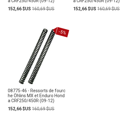
a CRF250/450R (09-12)
a CRF250/450R (09-12)
Prix
Prix
Prix
Prix
152,66 $US
160,69 $US
152,66 $US
160,69 $US
Spécial
normal
Spécial
normal
-5%
08775-46 - Ressorts de fourc
he Öhlins MX et Enduro Hond
a CRF250/450R (09-12)
Prix
Prix
152,66 $US
160,69 $US
Spécial
normal