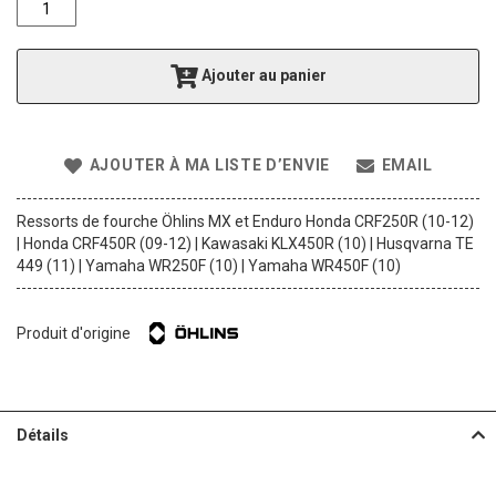
f
t
h
Ajouter au panier
e
i
m
a
AJOUTER À MA LISTE D’ENVIE
EMAIL
g
e
s
Ressorts de fourche Öhlins MX et Enduro Honda CRF250R (10-12)
g
| Honda CRF450R (09-12) | Kawasaki KLX450R (10) | Husqvarna TE
a
449 (11) | Yamaha WR250F (10) | Yamaha WR450F (10)
l
l
e
Produit d'origine
r
y
Détails