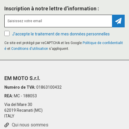
Inscription à notre lettre d’information :
Inscr
J'accepte le traitement de mes données personnelles
Ce site est protégé par reCAPTCHA et les Google
Politique de confidentialit
é
et
Conditions d'utilisation
s'appliquent.
EM MOTO S.r.l.
Numéro de TVA:
01863100432
REA:
MC - 188053
Via del Mare 30
62019 Recanati (MC)
ITALY
Qui nous sommes