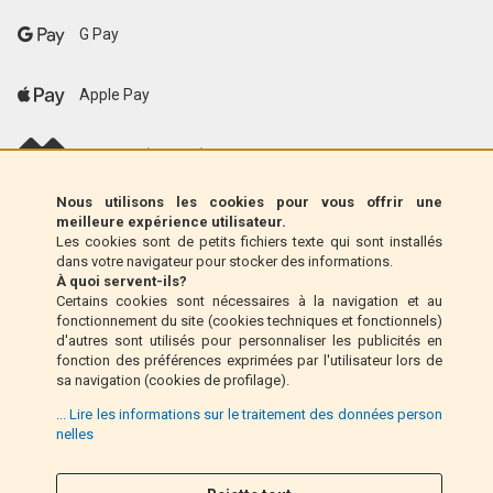
G Pay
Apple Pay
scalapay (EU only)
Nous utilisons les cookies pour vous offrir une
Klarna (UE uniquement)
meilleure expérience utilisateur.
Les cookies sont de petits fichiers texte qui sont installés
dans votre navigateur pour stocker des informations.
Mandat postal (Italie uniquement)
À quoi servent-ils?
Certains cookies sont nécessaires à la navigation et au
fonctionnement du site (cookies techniques et fonctionnels)
Paiement à la livraison (Italie uniquement)
d'autres sont utilisés pour personnaliser les publicités en
fonction des préférences exprimées par l'utilisateur lors de
sa navigation (cookies de profilage).
Pay Pal
... Lire les informations sur le traitement des données person
nelles