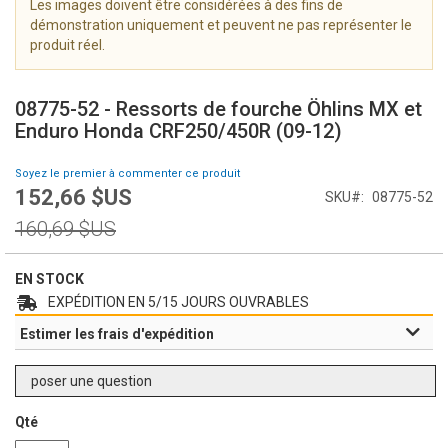
Les images doivent être considérées à des fins de
i
démonstration uniquement et peuvent ne pas représenter le
m
produit réel.
a
g
S
e
k
08775-52 - Ressorts de fourche Öhlins MX et
s
i
Enduro Honda CRF250/450R (09-12)
g
p
a
t
Soyez le premier à commenter ce produit
l
o
152,66 $US
l
Prix
SKU
08775-52
t
e
Spécial
h
Prix
160,69 $US
r
e
normal
y
b
e
EN STOCK
g
EXPÉDITION EN 5/15 JOURS OUVRABLES
i
Estimer les frais d'expédition
n
n
i
poser une question
n
g
Qté
o