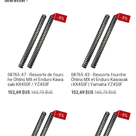
intéresser !
-5%
-5%
08765-47 - Ressorts de fourc
08765-43 - Ressorts fourche
he Öhlins MX et Enduro Kawa
Öhlins MX et Enduro Kawasak
saki KX450F / YZ450F
i KX450F | Yamaha YZ450F
Prix
Prix
Prix
Prix
152,69 $US
160,73 $US
152,69 $US
160,73 $US
Spécial
normal
Spécial
normal
-5%
-5%