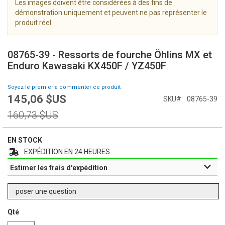
Les images doivent être considérées à des fins de
i
démonstration uniquement et peuvent ne pas représenter le
m
produit réel.
a
g
S
e
k
08765-39 - Ressorts de fourche Öhlins MX et
s
i
Enduro Kawasaki KX450F / YZ450F
g
p
a
t
Soyez le premier à commenter ce produit
l
o
145,06 $US
l
Prix
SKU
08765-39
t
e
Spécial
h
Prix
160,73 $US
r
e
normal
y
b
e
EN STOCK
g
EXPÉDITION EN 24 HEURES
i
Estimer les frais d'expédition
n
n
i
poser une question
n
g
Qté
o