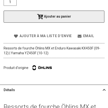
f
t
h
Ajouter au panier
e
i
m
a
AJOUTER À MA LISTE D’ENVIE
EMAIL
g
e
s
Ressorts de fourche Öhlins MX et Enduro Kawasaki KX450F (09-
g
12) | Yamaha YZ450F (10-12)
a
l
l
Produit d'origine
e
r
y
Détails
Ressorts de fourche Öhlins MX et