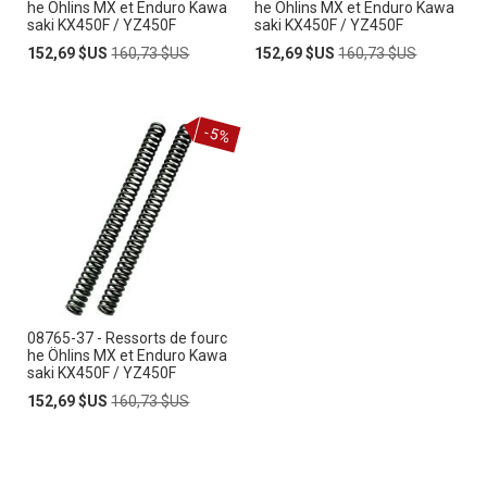
he Öhlins MX et Enduro Kawa
he Öhlins MX et Enduro Kawa
saki KX450F / YZ450F
saki KX450F / YZ450F
Prix
Prix
Prix
Prix
152,69 $US
160,73 $US
152,69 $US
160,73 $US
Spécial
normal
Spécial
normal
-5%
08765-37 - Ressorts de fourc
he Öhlins MX et Enduro Kawa
saki KX450F / YZ450F
Prix
Prix
152,69 $US
160,73 $US
Spécial
normal