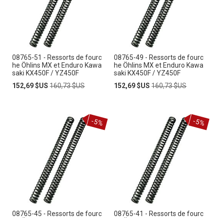
08765-51 - Ressorts de fourc
08765-49 - Ressorts de fourc
he Öhlins MX et Enduro Kawa
he Öhlins MX et Enduro Kawa
saki KX450F / YZ450F
saki KX450F / YZ450F
Prix
Prix
Prix
Prix
152,69 $US
160,73 $US
152,69 $US
160,73 $US
Spécial
normal
Spécial
normal
-5%
-5%
08765-45 - Ressorts de fourc
08765-41 - Ressorts de fourc