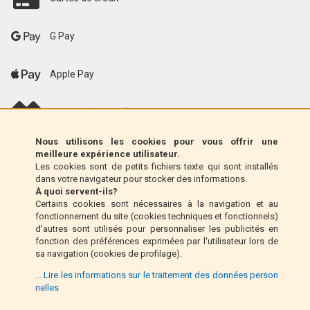
G Pay
Apple Pay
scalapay (EU only)
Nous utilisons les cookies pour vous offrir une
Klarna (UE uniquement)
meilleure expérience utilisateur.
Les cookies sont de petits fichiers texte qui sont installés
dans votre navigateur pour stocker des informations.
Mandat postal (Italie uniquement)
À quoi servent-ils?
Certains cookies sont nécessaires à la navigation et au
fonctionnement du site (cookies techniques et fonctionnels)
Paiement à la livraison (Italie uniquement)
d'autres sont utilisés pour personnaliser les publicités en
fonction des préférences exprimées par l'utilisateur lors de
sa navigation (cookies de profilage).
Pay Pal
... Lire les informations sur le traitement des données person
nelles