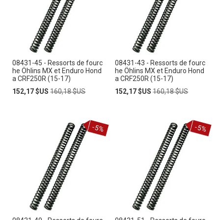
08431-45 - Ressorts de fourc
08431-43 - Ressorts de fourc
he Öhlins MX et Enduro Hond
he Öhlins MX et Enduro Hond
a CRF250R (15-17)
a CRF250R (15-17)
Prix
Prix
Prix
Prix
152,17 $US
160,18 $US
152,17 $US
160,18 $US
Spécial
normal
Spécial
normal
-5%
-5%