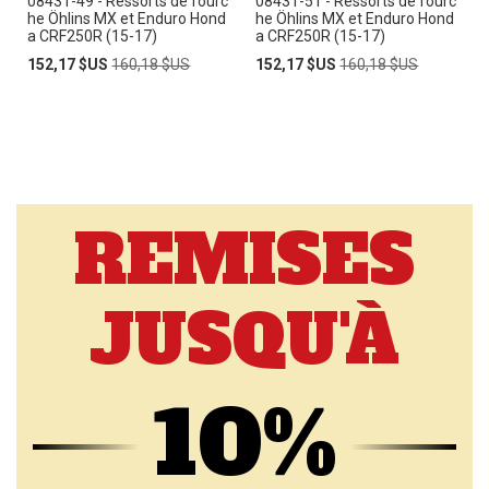
08431-49 - Ressorts de fourc
08431-51 - Ressorts de fourc
he Öhlins MX et Enduro Hond
he Öhlins MX et Enduro Hond
a CRF250R (15-17)
a CRF250R (15-17)
Prix
Prix
Prix
Prix
152,17 $US
160,18 $US
152,17 $US
160,18 $US
Spécial
normal
Spécial
normal
REMISES
JUSQU'À
10%