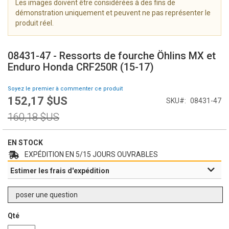
Les images doivent être considérées à des fins de
i
démonstration uniquement et peuvent ne pas représenter le
m
produit réel.
a
g
S
e
k
08431-47 - Ressorts de fourche Öhlins MX et
s
i
Enduro Honda CRF250R (15-17)
g
p
a
t
Soyez le premier à commenter ce produit
l
o
152,17 $US
l
Prix
SKU
08431-47
t
e
Spécial
h
Prix
160,18 $US
r
e
normal
y
b
e
EN STOCK
g
EXPÉDITION EN 5/15 JOURS OUVRABLES
i
Estimer les frais d'expédition
n
n
i
poser une question
n
g
Qté
o