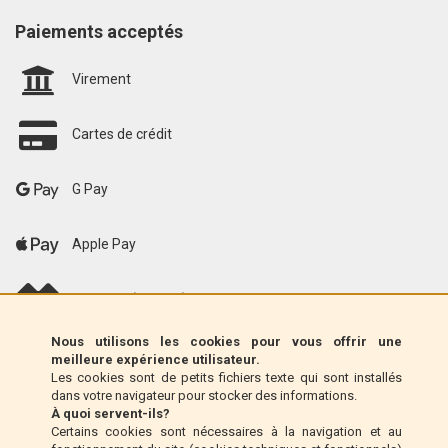
Paiements acceptés
Virement
Cartes de crédit
G Pay
Apple Pay
scalapay (EU only)
Nous utilisons les cookies pour vous offrir une
Klarna (UE uniquement)
meilleure expérience utilisateur.
Les cookies sont de petits fichiers texte qui sont installés
dans votre navigateur pour stocker des informations.
Mandat postal (Italie uniquement)
À quoi servent-ils?
Certains cookies sont nécessaires à la navigation et au