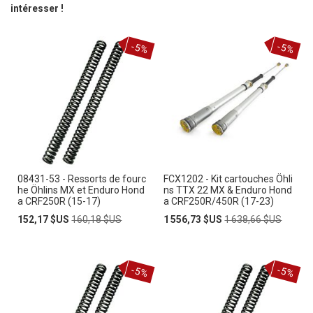
intéresser !
-5%
-5%
08431-53 - Ressorts de fourc
FCX1202 - Kit cartouches Öhli
he Öhlins MX et Enduro Hond
ns TTX 22 MX & Enduro Hond
a CRF250R (15-17)
a CRF250R/450R (17-23)
Prix
Prix
Prix
Prix
152,17 $US
160,18 $US
1 556,73 $US
1 638,66 $US
Spécial
normal
Spécial
normal
-5%
-5%