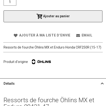
f
t
h
Ajouter au panier
e
i
m
a
AJOUTER À MA LISTE D’ENVIE
EMAIL
g
e
s
Ressorts de fourche Öhlins MX et Enduro Honda CRF250R (15-17)
g
a
l
Produit d'origine
l
e
r
y
Détails
Ressorts de fourche Öhlins MX et