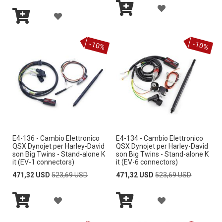
A
L
L
I
I
A
Aggiungi
G
A
A
Aggiungi
al
D
D
G
al
Carrello
G
-10%
-10%
Carrello
L
L
E
E
G
I
I
I
R
R
I
U
S
S
I
I
U
N
T
T
N
G
A
A
G
I
D
D
E4-136 - Cambio Elettronico
E4-134 - Cambio Elettronico
I
QSX Dynojet per Harley-David
QSX Dynojet per Harley-David
A
E
E
son Big Twins - Stand-alone K
son Big Twins - Stand-alone K
A
it (EV-1 connectors)
it (EV-6 connectors)
L
S
S
Special
Regular
Special
Regular
471,32 USD
523,69 USD
471,32 USD
523,69 USD
L
Price
Price
Price
Price
L
I
I
L
A
A
A
D
D
A
Aggiungi
Aggiungi
G
G
al
al
L