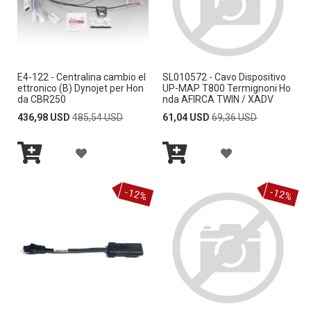
U
U
S
S
N
N
T
T
G
G
A
A
E4-122 - Centralina cambio el
SL010572 - Cavo Dispositivo
I
I
D
D
ettronico (B) Dynojet per Hon
UP-MAP T800 Termignoni Ho
da CBR250
nda AFIRCA TWIN / XADV
A
A
E
E
Special
Regular
Special
Regular
436,98 USD
485,54 USD
61,04 USD
69,36 USD
Price
Price
Price
Price
L
L
S
S
A
A
L
L
I
I
Aggiungi
Aggiungi
G
G
A
A
al
al
D
D
-12%
-12%
Carrello
Carrello
G
G
L
L
E
E
I
I
I
I
R
R
U
U
S
S
I
I
N
N
T
T
G
G
A
A