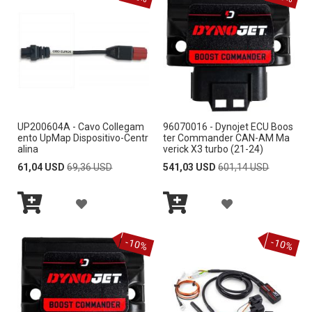
l
a
d
i
r
e
z
i
o
UP200604A - Cavo Collegam
96070016 - Dynojet ECU Boos
n
ento UpMap Dispositivo-Centr
ter Commander CAN-AM Ma
e
alina
verick X3 turbo (21-24)
d
Special
Regular
Special
Regular
61,04 USD
69,36 USD
541,03 USD
601,14 USD
e
Price
Price
Price
Price
c
A
A
r
e
Aggiungi
Aggiungi
G
G
s
al
al
-10%
-10%
Carrello
Carrello
c
G
G
e
n
I
I
t
e
U
U