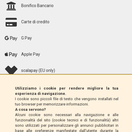
Bonifico Bancario
Carte di credito
G Pay
Apple Pay
scalapay (EU only)
Klarna (solo UE)
Utilizziamo i cookie per rendere migliore la tua
esperienza di navigazione.
I cookie sono piccoli file di testo che vengono installati nel
Vaglia postale (solo Italia)
tuo browser per memorizzare informazioni.
A cosa servono?
Alcuni cookie sono necessari alla navigazione e alle
Contrassegno (solo Italia)
funzionalità del sito (cookie tecnici e di funzionalità) altri
sono utilizzati per personalizzare gli annunci pubblicitari in
base alle preferenze manifestate dall'utente durante la