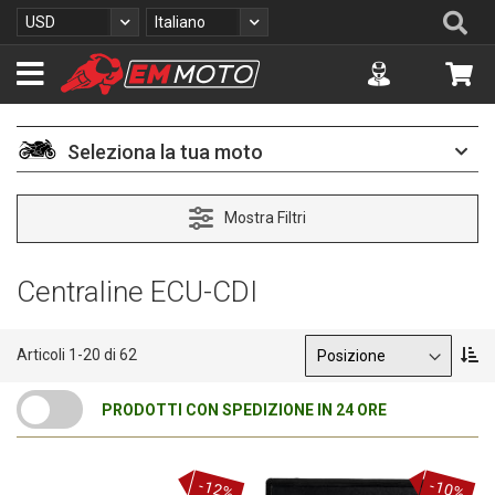
S
Se
Valuta
Lingua
USD
Italiano
a
l
Accuont
Car
t
a
a
l
Seleziona la tua moto
c
o
n
Mostra Filtri
t
e
n
Centraline ECU-CDI
u
t
o
Ordina per
I
Articoli
1
-
20
di
62
m
p
PRODOTTI CON SPEDIZIONE IN 24 ORE
o
s
t
a
-12%
-10%