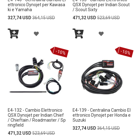
I
I
D
D
ettronico Dynojet per Kawasa
QSX Dynojet per Indian Scout
ki e Yamaha
/ Scout Sixty
A
A
E
E
Special
Regular
Special
Regular
327,74 USD
364,15 USD
471,32 USD
523,69 USD
Price
Price
Price
Price
L
L
S
S
A
A
L
L
I
I
Aggiungi
Aggiungi
G
G
A
A
al
al
D
D
-10%
-10%
Carrello
Carrello
G
G
L
L
E
E
I
I
I
I
R
R
U
U
S
S
I
I
N
N
T
T
G
G
A
A
E4-132 - Cambio Elettronico
E4-139 - Centralina Cambio El
I
I
D
D
QSX Dynojet per Indian Chief
ettronico Dynojet per Honda e
/ Chieftain / Roadmaster / Sp
Suzuki
A
A
E
E
ringfield
Special
Regular
327,74 USD
364,15 USD
Special
Regular
Price
Price
471,32 USD
523,69 USD
L
L
S
S
Price
Price