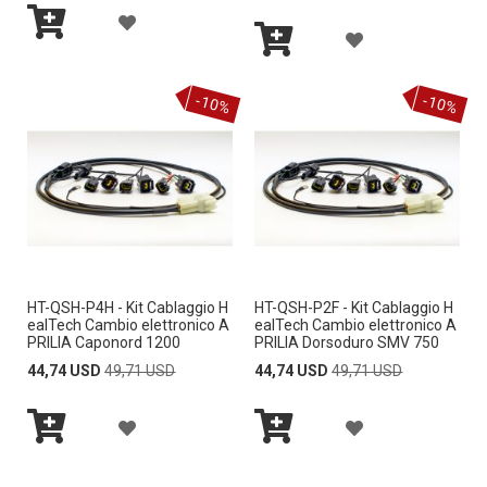
Price
Price
L
L
S
S
A
A
L
L
I
I
Aggiungi
G
al
Aggiungi
G
A
A
Carrello
al
D
D
G
-10%
-10%
Carrello
G
L
L
E
E
I
I
I
I
R
R
U
U
S
S
I
I
N
N
T
T
G
G
A
A
I
HT-QSH-P4H - Kit Cablaggio H
HT-QSH-P2F - Kit Cablaggio H
I
D
D
ealTech Cambio elettronico A
ealTech Cambio elettronico A
A
PRILIA Caponord 1200
PRILIA Dorsoduro SMV 750
A
E
E
Special
Regular
Special
Regular
44,74 USD
49,71 USD
44,74 USD
49,71 USD
L
Price
Price
Price
Price
L
S
S
L
A
A
L
I
I
A
Aggiungi
Aggiungi
G
G
A
al
al
D
D