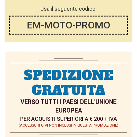
I
Usa il seguente codice:
T
T
EM-MOTO-PROMO
A
A
D
D
E
E
S
S
I
I
SPEDIZIONE
D
D
GRATUITA
E
E
R
R
VERSO TUTTI I PAESI DELL'UNIONE
EUROPEA
I
I
PER ACQUISTI SUPERIORI A € 200 + IVA
(ACCESSORI GIVI NON INCLUSI IN QUESTA PROMOZIONE)