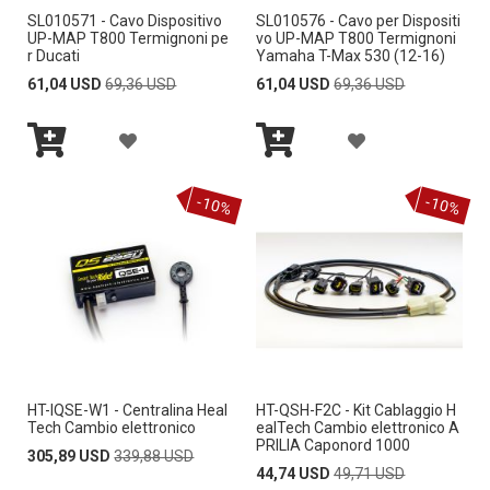
SL010571 - Cavo Dispositivo
SL010576 - Cavo per Dispositi
I
I
D
D
UP-MAP T800 Termignoni pe
vo UP-MAP T800 Termignoni
r Ducati
Yamaha T-Max 530 (12-16)
A
A
E
E
Special
Regular
Special
Regular
61,04 USD
69,36 USD
61,04 USD
69,36 USD
Price
Price
Price
Price
L
L
S
S
A
A
L
L
I
I
Aggiungi
Aggiungi
G
G
A
A
al
al
D
D
-10%
-10%
Carrello
Carrello
G
G
L
L
E
E
I
I
I
I
R
R
U
U
S
S
I
I
N
N
T
T
G
G
A
A
HT-IQSE-W1 - Centralina Heal
HT-QSH-F2C - Kit Cablaggio H
I
I
D
D
Tech Cambio elettronico
ealTech Cambio elettronico A
PRILIA Caponord 1000
A
A
Special
Regular
305,89 USD
339,88 USD
E
E
Price
Price
Special
Regular
44,74 USD
49,71 USD